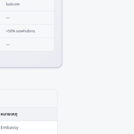
ในประเทศ
—
+50% ของค่าบริการ
—
หมายเหตุ
Embassy