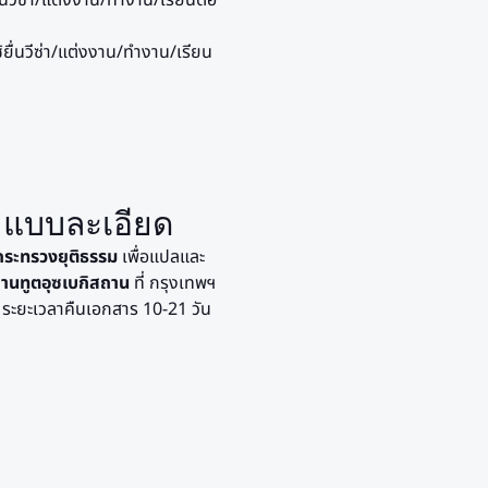
ยื่นวีซ่า/แต่งงาน/ทำงาน/เรียนต่อ
ช้ยื่นวีซ่า/แต่งงาน/ทำงาน/เรียน
แบบละเอียด
นกระทรวงยุติธรรม
เพื่อแปลและ
ถานทูต
อุซเบกิสถาน
ที่
กรุงเทพฯ
ระยะเวลาคืนเอกสาร
10-21 วัน