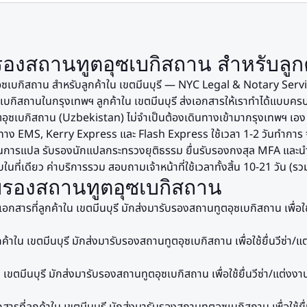
รองสถานทูต
อุซเบกิสถาน
สำหรับลูก
ุซเบกิสถาน สำหรับลูกค้าใน เขตมีนบุรี — NYC Legal & Notary Servic
ซเบกิสถานในกรุงเทพฯ ลูกค้าใน เขตมีนบุรี ส่งเอกสารให้เราทำได้แบบค
ต
อุซเบกิสถาน
(
Uzbekistan
) ไม่จำเป็นต้องเดินทางเข้ามากรุงเทพฯ 
ารทาง EMS, Kerry Express และ Flash Express ใช้เวลา 1-2 วันทำการ
ินการแปล รับรองนักแปลกระทรวงยุติธรรม ยื่นรับรองกงสุล MFA และนำ
นที่เดียว ค่าบริการรวม
สอบถามเจ้าหน้าที่
ใช้เวลาทั้งสิ้น
10-21 วัน
(รวม
ับรองสถานทูต
อุซเบกิสถาน
อกสารที่ลูกค้าใน
เขตมีนบุรี
มักส่งมารับรองสถานทูต
อุซเบกิสถาน
เพื่อ
กค้าใน
เขตมีนบุรี
มักส่งมารับรองสถานทูต
อุซเบกิสถาน
เพื่อใช้ยื่นวีซ่า
น
เขตมีนบุรี
มักส่งมารับรองสถานทูต
อุซเบกิสถาน
เพื่อใช้ยื่นวีซ่า/แต่ง