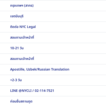
กรุงเทพฯ (สาทร)
เขตมีนบุรี
ติดต่อ NYC Legal
สอบถามเจ้าหน้าที่
10-21 วัน
สอบถามเจ้าหน้าที่
Apostille, Uzbek/Russian Translation
+2-3 วัน
LINE @NYCLI / 02-114-7521
ก่อนยื่นสถานทูต