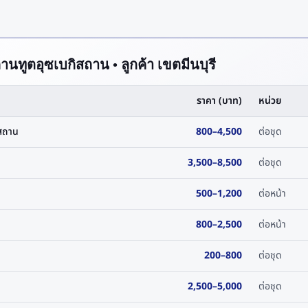
นทูตอุซเบกิสถาน • ลูกค้า เขตมีนบุรี
ราคา (บาท)
หน่วย
ิสถาน
800
–
4,500
ต่อชุด
3,500
–
8,500
ต่อชุด
500
–
1,200
ต่อหน้า
800
–
2,500
ต่อหน้า
200
–
800
ต่อชุด
2,500
–
5,000
ต่อชุด