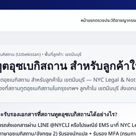
หน้าแรก
ตรวจประวัติอาชญากรร
เบกิสถาน
(
Uzbekistan
) • พื้นที่ลูกค้า:
เขตมีนบุรี
ูต
อุซเบกิสถาน
สำหรับลูกค้า
ูตอุซเบกิสถาน สำหรับลูกค้าใน เขตมีนบุรี — NYC Legal & Notar
งที่สถานทูตอุซเบกิสถานในกรุงเทพฯ ลูกค้าใน เขตมีนบุรี ส่งเอ
 จะรับรองเอกสารที่สถานทูตอุซเบกิสถานได้อย่างไร?
สามารถส่งเอกสารผ่าน LINE @NYCLI หรือไปรษณีย์ EMS มาที่ NYC 
ภาษาอุซเบกิสถาน/อังกฤษ 2) รับรองนักแปล + รับรอง MFA (กรมการ