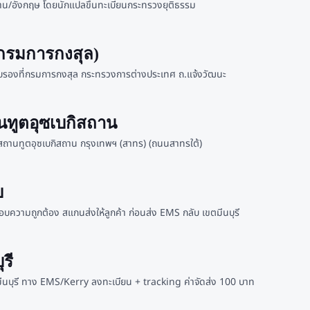
าน/อังกฤษ โดยนักแปลขึ้นทะเบียนกระทรวงยุติธรรม
(กรมการกงสุล)
ับรองที่กรมการกงสุล กระทรวงการต่างประเทศ ถ.แจ้งวัฒนะ
านทูตอุซเบกิสถาน
่สถานทูตอุซเบกิสถาน กรุงเทพฯ (สาทร) (ถนนสาทรใต้)
บ
ความถูกต้อง สแกนส่งให้ลูกค้า ก่อนส่ง EMS กลับ เขตมีนบุรี
ุรี
มีนบุรี ทาง EMS/Kerry ลงทะเบียน + tracking ค่าจัดส่ง 100 บาท