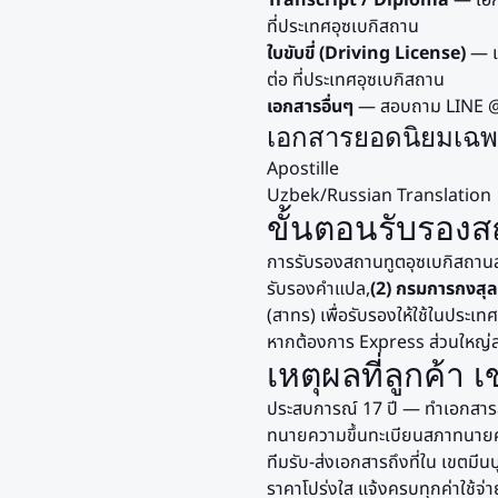
Transcript / Diploma
— เอกส
ที่ประเทศ
อุซเบกิสถาน
ใบขับขี่ (Driving License)
— เอ
ต่อ ที่ประเทศ
อุซเบกิสถาน
เอกสารอื่นๆ
— สอบถาม LINE @
เอกสารยอดนิยมเฉ
Apostille
Uzbek/Russian Translation
ขั้นตอนรับรองส
การรับรองสถานทูต
อุซเบกิสถาน
รับรองคำแปล,
(2) กรมการกงสุ
(สาทร)
เพื่อรับรองให้ใช้ในประเทศ
หากต้องการ Express ส่วนใหญ่ส
เหตุผลที่ลูกค้า
เ
ประสบการณ์ 17 ปี — ทำเอกสา
ทนายความขึ้นทะเบียนสภาทนายค
ทีมรับ-ส่งเอกสารถึงที่ใน
เขตมีนบุ
ราคาโปร่งใส แจ้งครบทุกค่าใช้จ่า