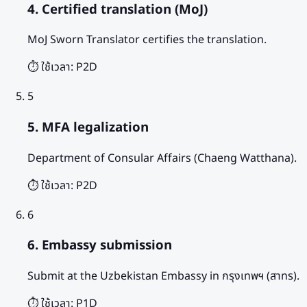
4. Certified translation (MoJ)
MoJ Sworn Translator certifies the translation.
⏱️ ใช้เวลา:
P2D
5
5. MFA legalization
Department of Consular Affairs (Chaeng Watthana).
⏱️ ใช้เวลา:
P2D
6
6. Embassy submission
Submit at the Uzbekistan Embassy in กรุงเทพฯ (สาทร).
⏱️ ใช้เวลา:
P1D