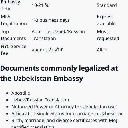
Embassy
10-21 วัน
Standard
Time
MFA
Express
1-3 business days
Legalization
available
Top
Apostille, Uzbek/Russian
Most
Documents
Translation
requested
NYC Service
สอบถามเจ้าหน้าที่
All-in
Fee
Documents commonly legalized at
the
Uzbekistan
Embassy
Apostille
Uzbek/Russian Translation
Notarized Power of Attorney for
Uzbekistan
use
Affidavit of Single Status for marriage in
Uzbekistan
Birth, marriage, and divorce certificates with MoJ-
certified translation