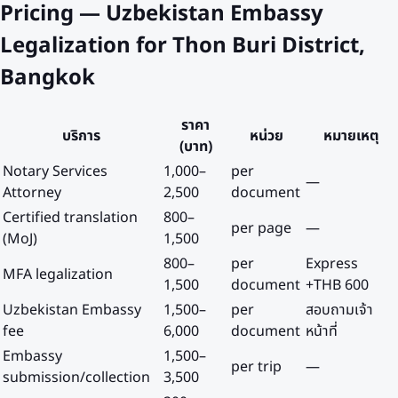
Pricing — Uzbekistan Embassy
Legalization for Thon Buri District,
Bangkok
ราคา
บริการ
หน่วย
หมายเหตุ
(บาท)
Notary Services
1,000
–
per
—
Attorney
2,500
document
Certified translation
800
–
per page
—
(MoJ)
1,500
800
–
per
Express
MFA legalization
1,500
document
+THB 600
Uzbekistan Embassy
1,500
–
per
สอบถามเจ้า
fee
6,000
document
หน้าที่
Embassy
1,500
–
per trip
—
submission/collection
3,500