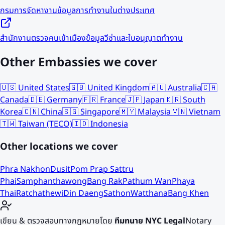
กรมการจัดหางาน
ข้อมูลการทำงานในต่างประเทศ
สำนักงานตรวจคนเข้าเมือง
ข้อมูลวีซ่าและใบอนุญาตทำงาน
Other Embassies we cover
🇺🇸
United States
🇬🇧
United Kingdom
🇦🇺
Australia
🇨🇦
Canada
🇩🇪
Germany
🇫🇷
France
🇯🇵
Japan
🇰🇷
South
Korea
🇨🇳
China
🇸🇬
Singapore
🇲🇾
Malaysia
🇻🇳
Vietnam
🇹🇼
Taiwan (TECO)
🇮🇩
Indonesia
Other locations we cover
Phra Nakhon
Dusit
Pom Prap Sattru
Phai
Samphanthawong
Bang Rak
Pathum Wan
Phaya
Thai
Ratchathewi
Din Daeng
Sathon
Watthana
Bang Khen
เขียน & ตรวจสอบทางกฎหมายโดย
ทีมทนาย NYC Legal
Notary