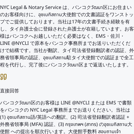
NYC Legal & Notary Service は、バンコクวัฒนา区にお住まい
のお客様向けに、อุซเบกิสถาน大使館での文書認証をワンストッ
プでご提供しております。当社は17年の文書手続き経験を有
し、タイ弁護士会に登録された弁護士が在籍しています。お客
様はバンコクへお越しいただく必要はなく、EMS・佐川・
LINE @NYCLI で原本をバンコク事務所までお送りいただくだ
けで結構です。当社が翻訳、タイ司法省登録翻訳者の認証、外
務省領事局の認証、อุซเบกิสถาน駐タイ大使館での認証まで全工
程を代行し、完了後にバンコクวัฒนา区まで返送いたします。
直接回答
バンコクวัฒนา区のお客様は LINE @NYCLI または EMS で書類
をバンコクの NYC Legal 事務所までお送りください。当社は
(1) อุซเบกิสถาน語/英語への翻訳、(2) 司法省登録翻訳者認証 +
外務省領事局 (MFA) 認証、(3) กรุงเทพฯ (สาทร) のอุซเบกิสถาน大
使館 への提出を順次行います。大使館手数料 สอบถามเจ้า