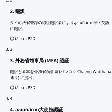
2
2. 翻訳
タイ司法省登録の認証翻訳者によりอุซเบกิสถาน語 / 英語
に翻訳。
⏱️ ใช้เวลา:
P2D
3
3. 外務省領事局 (MFA) 認証
翻訳と原本を外務省領事局 (バンコク Chaeng Watthana
通り) に提出。
⏱️ ใช้เวลา:
P3D
4
4. อุซเบกิสถาน大使館認証