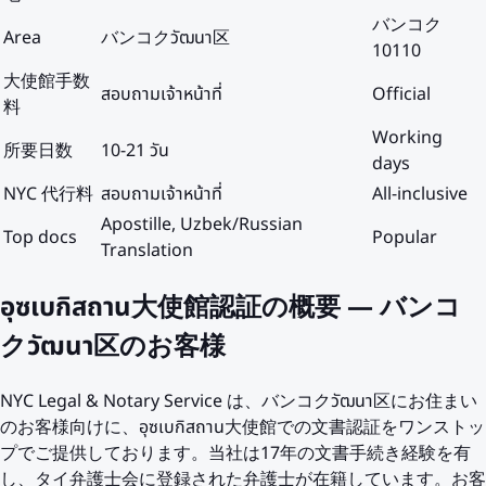
バンコク
Area
バンコクวัฒนา区
10110
大使館手数
สอบถามเจ้าหน้าที่
Official
料
Working
所要日数
10-21 วัน
days
NYC 代行料
สอบถามเจ้าหน้าที่
All-inclusive
Apostille, Uzbek/Russian
Top docs
Popular
Translation
อุซเบกิสถาน大使館認証の概要 — バンコ
クวัฒนา区のお客様
NYC Legal & Notary Service は、バンコクวัฒนา区にお住まい
のお客様向けに、อุซเบกิสถาน大使館での文書認証をワンストッ
プでご提供しております。当社は17年の文書手続き経験を有
し、タイ弁護士会に登録された弁護士が在籍しています。お客