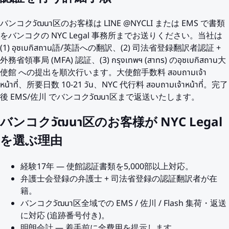
バンコクวัฒนา区のお客様は LINE @NYCLI または EMS で書類
をバンコクの NYC Legal 事務所までお送りください。当社は
(1) อุซเบกิสถาน語/英語への翻訳、(2) 司法省登録翻訳者認証 +
外務省領事局 (MFA) 認証、(3) กรุงเทพฯ (สาทร) のอุซเบกิสถาน大
使館 への提出を順次行います。大使館手数料 สอบถามเจ้า
หน้าที่、所要日数 10-21 วัน、NYC 代行料 สอบถามเจ้าหน้าที่。完了
後 EMS/佐川 でバンコクวัฒนา区まで返送いたします。
バンコクวัฒนา区のお客様が NYC Legal
を選ぶ理由
経験17年 — 使館認証書類を5,000部以上対応。
弁護士会登録の弁護士 + 司法省登録の認証翻訳者が在
籍。
バンコクวัฒนา区全域での EMS / 佐川 / Flash 集荷・返送
に対応 (追跡番号付き)。
明朗会計 — 着手前に全費用を提示します。