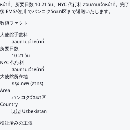
หน้าที่、所要日数 10-21 วัน、NYC 代行料 สอบถามเจ้าหน้าที่。完了
後 EMS/佐川 でバンコクวัฒนา区まで返送いたします。
数値ファクト
大使館手数料
สอบถามเจ้าหน้าที่
所要日数
10-21 วัน
NYC 代行料
สอบถามเจ้าหน้าที่
大使館所在地
กรุงเทพฯ (สาทร)
Area
バンコクวัฒนา区
Country
🇺🇿 Uzbekistan
検証済みの主張