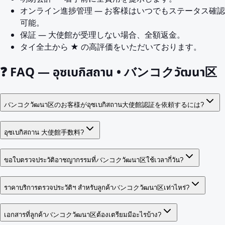
オンライン進捗管理 — お客様はいつでもステータス確認
可能。
保証 — 大使館が受理しない場合、全額返金。
タイ全土から ★ の高評価をいただいております。
❓
FAQ — อุซเบกิสถาน • バンコクวัฒนา区
バンコクวัฒนา区のお客様がอุซเบกิสถาน大使館認証を依頼するには?
อุซเบกิสถาน 大使館手数料?
ขอใบตรวจประวัติอาชญากรรมที่バンコクวัฒนา区ใช้เวลากี่วัน?
ราคาบริการตรวจประวัติฯ สำหรับลูกค้าバンコクวัฒนา区เท่าไหร่?
เอกสารที่ลูกค้าバンコクวัฒนา区ต้องเตรียมมีอะไรบ้าง?