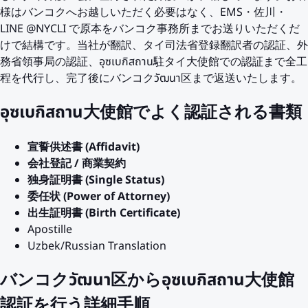
様はバンコクへお越しいただく必要はなく、EMS・佐川・
LINE @NYCLI で原本をバンコク事務所までお送りいただくだ
けで結構です。当社が翻訳、タイ司法省登録翻訳者の認証、外
務省領事局の認証、อุซเบกิสถาน駐タイ大使館での認証まで全工
程を代行し、完了後にバンコクวัฒนา区まで返送いたします。
อุซเบกิสถาน大使館でよく認証される書類
宣誓供述書 (Affidavit)
会社登記 / 商業契約
独身証明書 (Single Status)
委任状 (Power of Attorney)
出生証明書 (Birth Certificate)
Apostille
Uzbek/Russian Translation
バンコクวัฒนา区からอุซเบกิสถาน大使館
認証を行う詳細手順