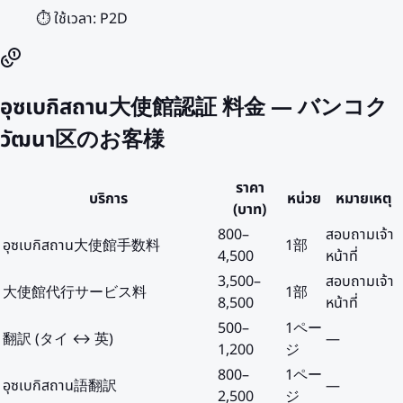
⏱️ ใช้เวลา:
P2D
อุซเบกิสถาน大使館認証 料金 — バンコク
วัฒนา区のお客様
ราคา
บริการ
หน่วย
หมายเหตุ
(บาท)
800
–
สอบถามเจ้า
อุซเบกิสถาน大使館手数料
1部
4,500
หน้าที่
3,500
–
สอบถามเจ้า
大使館代行サービス料
1部
8,500
หน้าที่
500
–
1ペー
翻訳 (タイ ↔ 英)
—
1,200
ジ
800
–
1ペー
อุซเบกิสถาน語翻訳
—
2,500
ジ