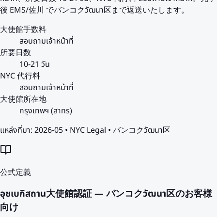
後 EMS/佐川 でバンコクวัฒนา区まで返送いたします。
大使館手数料
สอบถามเจ้าหน้าที่
所要日数
10-21 วัน
NYC 代行料
สอบถามเจ้าหน้าที่
大使館所在地
กรุงเทพฯ (สาทร)
แหล่งที่มา:
2026-05 • NYC Legal • バンコクวัฒนา区
公式定義
อุซเบกิสถาน大使館認証 — バンコクวัฒนา区のお客様
向け