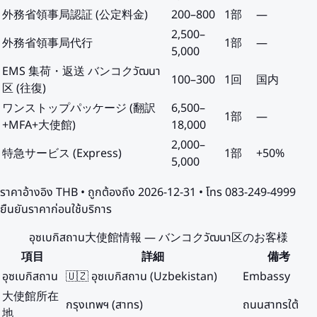
外務省領事局認証 (公定料金)
200
–
800
1部
—
2,500
–
外務省領事局代行
1部
—
5,000
EMS 集荷・返送 バンコクวัฒนา
100
–
300
1回
国内
区 (往復)
ワンストップパッケージ (翻訳
6,500
–
1部
—
+MFA+大使館)
18,000
2,000
–
特急サービス (Express)
1部
+50%
5,000
ราคาอ้างอิง
THB
• ถูกต้องถึง
2026-12-31
• โทร 083-249-4999
ยืนยันราคาก่อนใช้บริการ
อุซเบกิสถาน大使館情報 — バンコクวัฒนา区のお客様
項目
詳細
備考
อุซเบกิสถาน
🇺🇿 อุซเบกิสถาน (Uzbekistan)
Embassy
大使館所在
กรุงเทพฯ (สาทร)
ถนนสาทรใต้
地