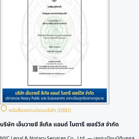
หนังสือจดทะเบียนบริษัท (DBD)
บริษัท เอ็นวายซี ลีเกิล แอนด์ โนตารี เซอร์วิส จำกัด
NYC Legal & Notary Services Co., Ltd. — เลขทะเบียนนิติบุคคล