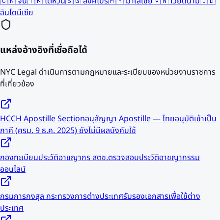
🇨🇳
จีน
🇹🇼
ไต้หวัน
🇸🇬
สิงคโปร์
🇲🇾
มาเลเซีย
🇻🇳
เวียดนาม
🇮🇩
อินโดนีเซีย
แหล่งอ้างอิงที่เชื่อถือได้
NYC Legal ดำเนินการตามกฎหมายและระเบียบของหน่วยงานราชการ
ที่เกี่ยวข้อง
HCCH Apostille Section
อนุสัญญา Apostille — ไทยอนุมัติเข้าเป็น
ภาคี (ครม. 9 ธ.ค. 2025) ยังไม่มีผลบังคับใช้
กองทะเบียนประวัติอาชญากร สตช.
ตรวจสอบประวัติอาชญากรรม
ออนไลน์
กรมการกงสุล กระทรวงการต่างประเทศ
รับรองเอกสารเพื่อใช้ต่าง
ประเทศ