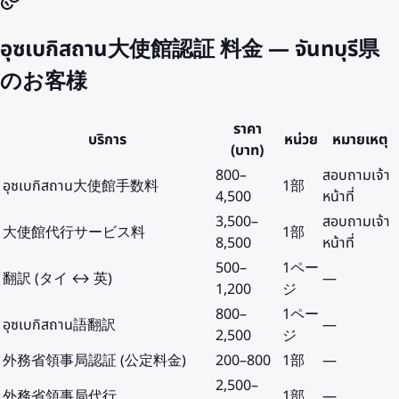
อุซเบกิสถาน大使館認証 料金 — จันทบุรี県
のお客様
ราคา
บริการ
หน่วย
หมายเหตุ
(บาท)
800
–
สอบถามเจ้า
อุซเบกิสถาน大使館手数料
1部
4,500
หน้าที่
3,500
–
สอบถามเจ้า
大使館代行サービス料
1部
8,500
หน้าที่
500
–
1ペー
翻訳 (タイ ↔ 英)
—
1,200
ジ
800
–
1ペー
อุซเบกิสถาน語翻訳
—
2,500
ジ
外務省領事局認証 (公定料金)
200
–
800
1部
—
2,500
–
外務省領事局代行
1部
—