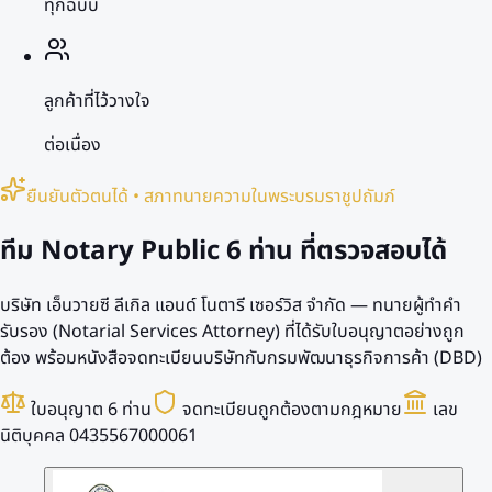
ทุกฉบับ
ลูกค้าที่ไว้วางใจ
ต่อเนื่อง
ยืนยันตัวตนได้ • สภาทนายความในพระบรมราชูปถัมภ์
ทีม Notary Public
6 ท่าน
ที่ตรวจสอบได้
บริษัท เอ็นวายซี ลีเกิล แอนด์ โนตารี เซอร์วิส จำกัด — ทนายผู้ทำคำ
รับรอง (Notarial Services Attorney) ที่ได้รับใบอนุญาตอย่างถูก
ต้อง พร้อมหนังสือจดทะเบียนบริษัทกับกรมพัฒนาธุรกิจการค้า (DBD)
ใบอนุญาต 6 ท่าน
จดทะเบียนถูกต้องตามกฎหมาย
เลข
นิติบุคคล 0435567000061