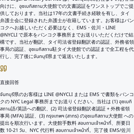
向けに、อุซเบกิสถาน大使館での文書認証をワンストップでご提
供しております。当社は17年の文書手続き経験を有し、タイ
弁護士会に登録された弁護士が在籍しています。お客様はバン
コクへお越しいただく必要はなく、EMS・佐川・LINE
@NYCLI で原本をバンコク事務所までお送りいただくだけで結
構です。当社が翻訳、タイ司法省登録翻訳者の認証、外務省領
事局の認証、อุซเบกิสถาน駐タイ大使館での認証まで全工程を代
行し、完了後にจันทบุรี県まで返送いたします。
直接回答
จันทบุรี県のお客様は LINE @NYCLI または EMS で書類をバンコ
クの NYC Legal 事務所までお送りください。当社は (1) อุซเบกิ
สถาน語/英語への翻訳、(2) 司法省登録翻訳者認証 + 外務省領
事局 (MFA) 認証、(3) กรุงเทพฯ (สาทร) のอุซเบกิสถาน大使館 への
提出を順次行います。大使館手数料 สอบถามเจ้าหน้าที่、所要日
数 10-21 วัน、NYC 代行料 สอบถามเจ้าหน้าที่。完了後 EMS/佐川