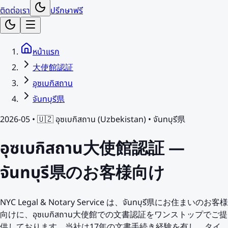
ติดต่อเรา
ปรึกษาฟรี
หน้าแรก
大使館認証
อุซเบกิสถาน
จันทบุรี県
2026-05 •
🇺🇿
อุซเบกิสถาน
(
Uzbekistan
) •
จันทบุรี県
อุซเบกิสถาน大使館認証 —
จันทบุรี県のお客様向け
NYC Legal & Notary Service は、จันทบุรี県にお住まいのお客様
向けに、อุซเบกิสถาน大使館での文書認証をワンストップでご提
供しております。当社は17年の文書手続き経験を有し、タイ