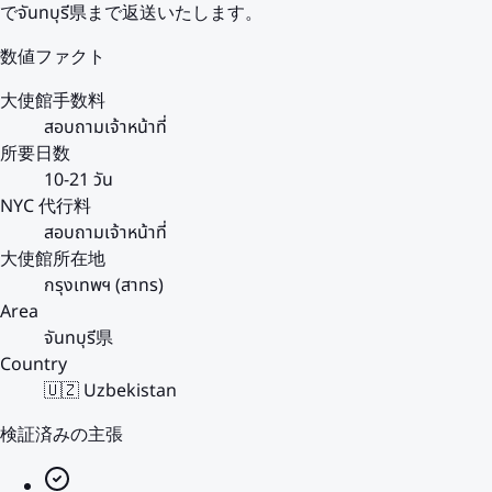
でจันทบุรี県まで返送いたします。
数値ファクト
大使館手数料
สอบถามเจ้าหน้าที่
所要日数
10-21 วัน
NYC 代行料
สอบถามเจ้าหน้าที่
大使館所在地
กรุงเทพฯ (สาทร)
Area
จันทบุรี県
Country
🇺🇿 Uzbekistan
検証済みの主張