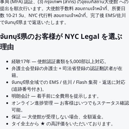
事局 (MFA) 認証、(3) กรุงเทพฯ (สาทร) のอุซเบกิสถาน大使館 への
提出を順次行います。大使館手数料 สอบถามเจ้าหน้าที่、所要日
数 10-21 วัน、NYC 代行料 สอบถามเจ้าหน้าที่。完了後 EMS/佐川
でจันทบุรี県まで返送いたします。
จันทบุรี県のお客様が NYC Legal を選ぶ
理由
経験17年 — 使館認証書類を5,000部以上対応。
弁護士会登録の弁護士 + 司法省登録の認証翻訳者が在
籍。
จันทบุรี県全域での EMS / 佐川 / Flash 集荷・返送に対応
(追跡番号付き)。
明朗会計 — 着手前に全費用を提示します。
オンライン進捗管理 — お客様はいつでもステータス確認
可能。
保証 — 大使館が受理しない場合、全額返金。
タイ全土から ★ の高評価をいただいております。