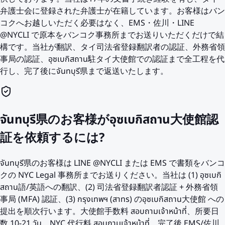
弁護士会に登録された弁護士が在籍しています。お客様はバン
コクへお越しいただく必要はなく、EMS・佐川・LINE
@NYCLI で原本をバンコク事務所までお送りいただくだけで結
構です。当社が翻訳、タイ司法省登録翻訳者の認証、外務省領
事局の認証、อุซเบกิสถาน駐タイ大使館での認証まで全工程を代
行し、完了後にจันทบุรี県まで返送いたします。
จันทบุรี県のお客様がอุซเบกิสถาน大使館認
証を依頼するには?
จันทบุรี県のお客様は LINE @NYCLI または EMS で書類をバンコ
クの NYC Legal 事務所までお送りください。当社は (1) อุซเบกิ
สถาน語/英語への翻訳、(2) 司法省登録翻訳者認証 + 外務省領
事局 (MFA) 認証、(3) กรุงเทพฯ (สาทร) のอุซเบกิสถาน大使館 への
提出を順次行います。大使館手数料 สอบถามเจ้าหน้าที่、所要日
数 10-21 วัน、NYC 代行料 สอบถามเจ้าหน้าที่。完了後 EMS/佐川