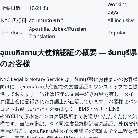
Working
所要日数
10-21 วัน
days
NYC 代行料
สอบถามเจ้าหน้าที่
All-inclusive
Apostille, Uzbek/Russian
Top docs
Popular
Translation
อุซเบกิสถาน大使館認証の概要 — จันทบุรี県
のお客様
NYC Legal & Notary Service は、จันทบุรี県にお住まいのお客様
向けに、อุซเบกิสถาน大使館での文書認証をワンストップでご提
供しております。当社は17年の文書手続き経験を有し、タイ
弁護士会に登録された弁護士が在籍しています。お客様はバン
コクへお越しいただく必要はなく、EMS・佐川・LINE
@NYCLI で原本をバンコク事務所までお送りいただくだけで結
構です。当社が翻訳、タイ司法省登録翻訳者の認証、外務省領
事局の認証、อุซเบกิสถาน駐タイ大使館での認証まで全工程を代