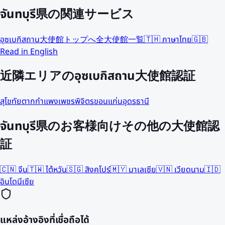
จันทบุรี県の関連サービス
อุซเบกิสถาน大使館トップへ
全大使館一覧
🇹🇭 ภาษาไทย
🇬🇧
Read in English
近隣エリアのอุซเบกิสถาน大使館認証
สุโขทัย
ตาก
กำแพงเพชร
พิจิตร
ขอนแก่น
อุดรธานี
จันทบุรี県のお客様向けその他の大使館認
証
🇨🇳
จีน
🇹🇼
ไต้หวัน
🇸🇬
สิงคโปร์
🇲🇾
มาเลเซีย
🇻🇳
เวียดนาม
🇮🇩
อินโดนีเซีย
แหล่งอ้างอิงที่เชื่อถือได้