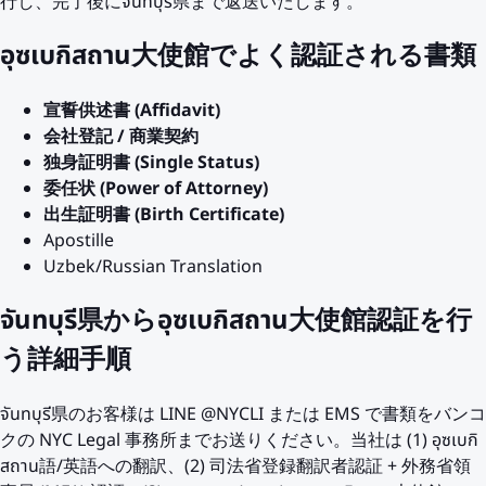
行し、完了後にจันทบุรี県まで返送いたします。
อุซเบกิสถาน大使館でよく認証される書類
宣誓供述書 (Affidavit)
会社登記 / 商業契約
独身証明書 (Single Status)
委任状 (Power of Attorney)
出生証明書 (Birth Certificate)
Apostille
Uzbek/Russian Translation
จันทบุรี県からอุซเบกิสถาน大使館認証を行
う詳細手順
จันทบุรี県のお客様は LINE @NYCLI または EMS で書類をバンコ
クの NYC Legal 事務所までお送りください。当社は (1) อุซเบกิ
สถาน語/英語への翻訳、(2) 司法省登録翻訳者認証 + 外務省領