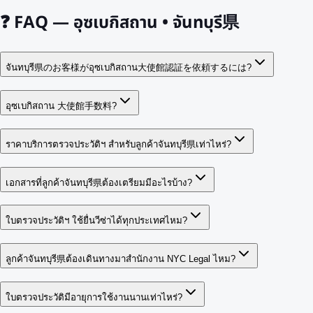
❓
FAQ — อุซเบกิสถาน • จันทบุรี県
จันทบุรี県のお客様がอุซเบกิสถาน大使館認証を依頼するには?
อุซเบกิสถาน 大使館手数料?
ราคาบริการตรวจประวัติฯ สำหรับลูกค้าจันทบุรี県เท่าไหร่?
เอกสารที่ลูกค้าจันทบุรี県ต้องเตรียมมีอะไรบ้าง?
ใบตรวจประวัติฯ ใช้ยื่นวีซ่าได้ทุกประเทศไหม?
ลูกค้าจันทบุรี県ต้องเดินทางมาสำนักงาน NYC Legal ไหม?
ใบตรวจประวัติมีอายุการใช้งานนานเท่าไหร่?