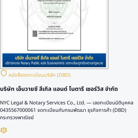
หนังสือจดทะเบียนบริษัท (DBD)
บริษัท เอ็นวายซี ลีเกิล แอนด์ โนตารี เซอร์วิส จำกัด
NYC Legal & Notary Services Co., Ltd. — เลขทะเบียนนิติบุคคล
0435567000061
จดทะเบียนกับกรมพัฒนา ธุรกิจการค้า (DBD)
กระทรวงพาณิชย์