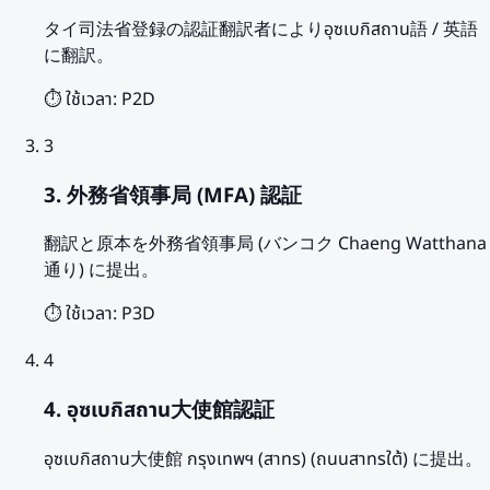
タイ司法省登録の認証翻訳者によりอุซเบกิสถาน語 / 英語
に翻訳。
⏱️ ใช้เวลา:
P2D
3
3. 外務省領事局 (MFA) 認証
翻訳と原本を外務省領事局 (バンコク Chaeng Watthana
通り) に提出。
⏱️ ใช้เวลา:
P3D
4
4. อุซเบกิสถาน大使館認証
อุซเบกิสถาน大使館 กรุงเทพฯ (สาทร) (ถนนสาทรใต้) に提出。