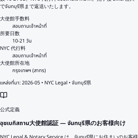
でจันทบุรี県まで返送いたします。
大使館手数料
สอบถามเจ้าหน้าที่
所要日数
10-21 วัน
NYC 代行料
สอบถามเจ้าหน้าที่
大使館所在地
กรุงเทพฯ (สาทร)
แหล่งที่มา:
2026-05 • NYC Legal • จันทบุรี県
公式定義
อุซเบกิสถาน大使館認証 — จันทบุรี県のお客様向け
NYC Legal & Notary Service は、จันทบุรี県にお住まいのお客様