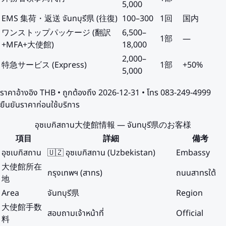
5,000
EMS 集荷・返送 จันทบุรี県 (往復)
100
–
300
1回
国内
ワンストップパッケージ (翻訳
6,500
–
1部
—
+MFA+大使館)
18,000
2,000
–
特急サービス (Express)
1部
+50%
5,000
ราคาอ้างอิง
THB
• ถูกต้องถึง
2026-12-31
• โทร 083-249-4999
ยืนยันราคาก่อนใช้บริการ
อุซเบกิสถาน大使館情報 — จันทบุรี県のお客様
項目
詳細
備考
อุซเบกิสถาน
🇺🇿 อุซเบกิสถาน (Uzbekistan)
Embassy
大使館所在
กรุงเทพฯ (สาทร)
ถนนสาทรใต้
地
Area
จันทบุรี県
Region
大使館手数
สอบถามเจ้าหน้าที่
Official
料