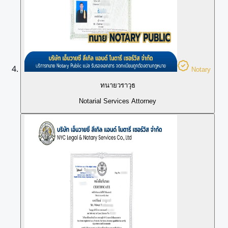
Notary
ทนายวราวุธ
Notarial Services Attorney