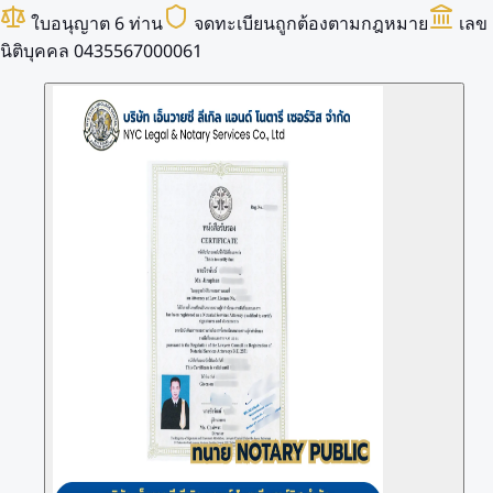
ใบอนุญาต 6 ท่าน
จดทะเบียนถูกต้องตามกฎหมาย
เลข
นิติบุคคล 0435567000061