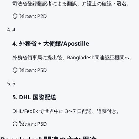
司法省登録翻訳者による翻訳、弁護士の確認・署名。
⏱️ ใช้เวลา:
P2D
4
4. 外務省 + 大使館/Apostille
外務省領事局に提出後、Bangladesh関連認証機関へ。
⏱️ ใช้เวลา:
P5D
5
5. DHL 国際配送
DHL/FedEx で世界中に 3〜7 日配送、追跡付き。
⏱️ ใช้เวลา:
P5D