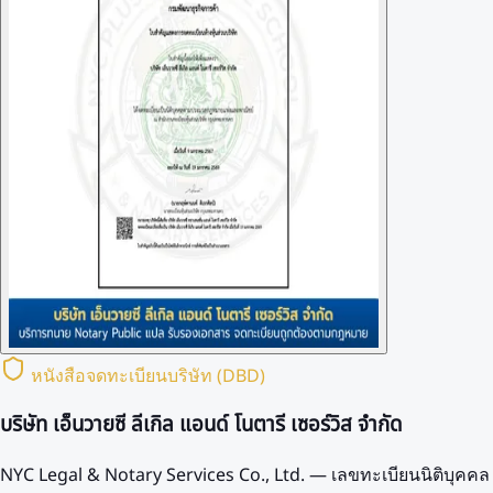
หนังสือจดทะเบียนบริษัท (DBD)
บริษัท เอ็นวายซี ลีเกิล แอนด์ โนตารี เซอร์วิส จำกัด
NYC Legal & Notary Services Co., Ltd. — เลขทะเบียนนิติบุคคล