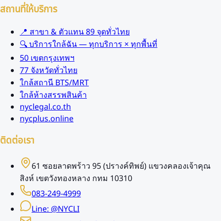
สถานที่ให้บริการ
📍 สาขา & ตัวแทน 89 จุดทั่วไทย
🔍 บริการใกล้ฉัน — ทุกบริการ × ทุกพื้นที่
50 เขตกรุงเทพฯ
77 จังหวัดทั่วไทย
ใกล้สถานี BTS/MRT
ใกล้ห้างสรรพสินค้า
nyclegal.co.th
nycplus.online
ติดต่อเรา
61 ซอยลาดพร้าว 95 (ปรางค์ทิพย์) แขวงคลองเจ้าคุณ
สิงห์ เขตวังทองหลาง กทม 10310
083-249-4999
Line: @NYCLI