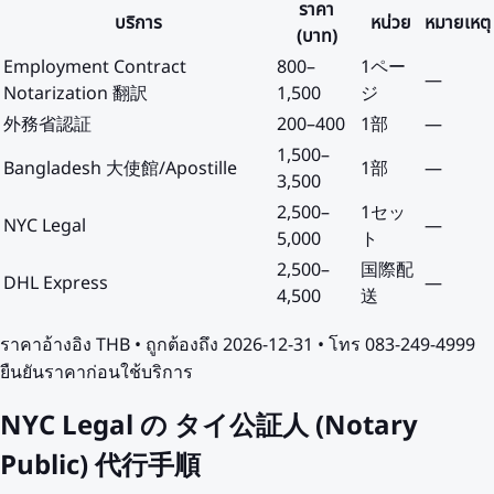
ราคา
บริการ
หน่วย
หมายเหตุ
(บาท)
Employment Contract
800
–
1ペー
—
Notarization 翻訳
1,500
ジ
外務省認証
200
–
400
1部
—
1,500
–
Bangladesh 大使館/Apostille
1部
—
3,500
2,500
–
1セッ
NYC Legal
—
5,000
ト
2,500
–
国際配
DHL Express
—
4,500
送
ราคาอ้างอิง
THB
• ถูกต้องถึง
2026-12-31
• โทร 083-249-4999
ยืนยันราคาก่อนใช้บริการ
NYC Legal の タイ公証人 (Notary
Public) 代行手順