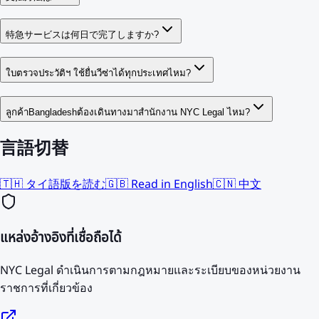
特急サービスは何日で完了しますか?
ใบตรวจประวัติฯ ใช้ยื่นวีซ่าได้ทุกประเทศไหม?
ลูกค้าBangladeshต้องเดินทางมาสำนักงาน NYC Legal ไหม?
言語切替
🇹🇭 タイ語版を読む
🇬🇧 Read in English
🇨🇳 中文
แหล่งอ้างอิงที่เชื่อถือได้
NYC Legal ดำเนินการตามกฎหมายและระเบียบของหน่วยงาน
ราชการที่เกี่ยวข้อง