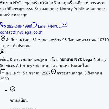
ทีมงาน NYC Legal พร้อมให้คำปรึกษาทุกเรื่องเกี่ยวกับการตรวจ
ประวัติอาชญากรรม รับรองเอกสาร Notary Public แปลเอกสาร
และรับรองกงสุล
083-249-4999
Line: @NYCLI
contact@nyclegal.co.th
สำนักงานใหญ่: 61 ซอยลาดพร้าว 95 วังทองหลาง กทม 10310
| สาขาทั่วประเทศ
เขียน & ตรวจสอบทางกฎหมายโดย
ทีมทนาย NYC Legal
Notary
Services Attorney • สภาทนายความแห่งประเทศไทย
เผยแพร่:
15 มกราคม 2567
ตรวจทานล่าสุด:
8 สิงหาคม
2569
จดทะเบียน