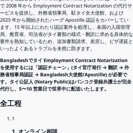
で 2008 年から Employment Contract Notarization の代行サ
ービスを提供し、外務省領事局、駐タイ全大使館、および
2025 年から開始されたハーグ Apostille 認証をカバーしてい
ます。15 年以上にわたり認証案件を処理し、各国の入国管理
局、教育省、司法省がタイ書類の様式・翻訳に求める具体的な
要件を熟知しているため、追加書類請求、差戻し、ビザ遅延と
いったよくあるトラブルを未然に防ぎます。
Bangladeshでタイ Employment Contract Notarization
を使用するには「認証チェーン」(タイ官庁発行 → 翻訳 → 外
務省領事局認証 → Bangladesh大使館/Apostille) が必要で
す。タイ公証人 (Notary Public)はバンコク登録弁護士が完全
代行し、5〜10 営業日で世界中に配送いたします。
全工程
1
1. オンライン相談