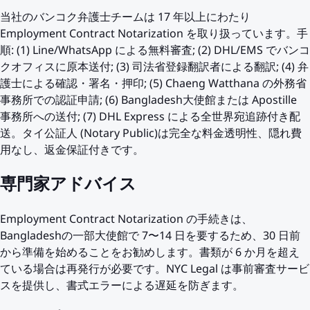
当社のバンコク弁護士チームは 17 年以上にわたり
Employment Contract Notarization を取り扱っています。手
順: (1) Line/WhatsApp による無料審査; (2) DHL/EMS でバンコ
クオフィスに原本送付; (3) 司法省登録翻訳者による翻訳; (4) 弁
護士による確認・署名・押印; (5) Chaeng Watthana の外務省
事務所での認証申請; (6) Bangladesh大使館または Apostille
事務所への送付; (7) DHL Express による全世界宛追跡付き配
送。タイ公証人 (Notary Public)は完全な料金透明性、隠れ費
用なし、返金保証付きです。
専門家アドバイス
Employment Contract Notarization の手続きは、
Bangladeshの一部大使館で 7〜14 日を要するため、30 日前
から準備を始めることをお勧めします。書類が 6 か月を超え
ている場合は再発行が必要です。NYC Legal は事前審査サービ
スを提供し、書式エラーによる遅延を防ぎます。