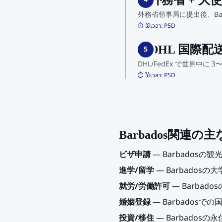
4. 外務省 + 大使館
外務省領事局に提出後、Ba
⏱️ ใช้เวลา:
P5D
5. DHL 国際配
5
DHL/FedEx で世界中に
⏱️ ใช้เวลา:
P5D
Barbados関連の
ビザ申請
— Barbados
進学/留学
— Barbados
就労/労働許可
— Barba
婚姻登録
— Barbadosで
投資/移住
— Barbados