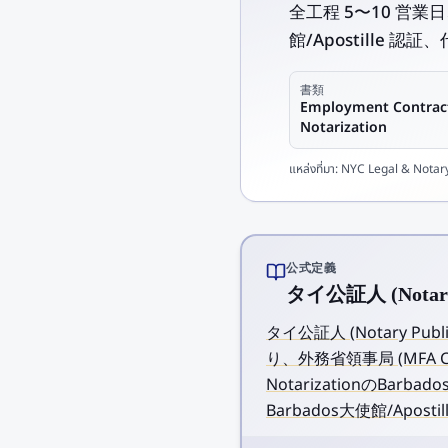
全工程 5〜10 営業
館/Apostille 認
書類
Employment Contrac
Notarization
แหล่งที่มา:
NYC Legal & Notary 
公式定義
タイ公証人 (Notary P
タイ公証人 (Notary Pu
り、外務省領事局 (MFA Co
NotarizationのB
Barbados大使館/Apo