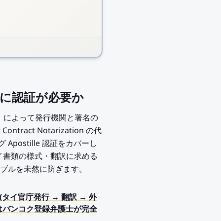
sで使う前に認証が必要か
ion)」によって発行機関と署名の
ntract Notarization の代
ostille 認証をカバーし
イ書類の様式・翻訳に求める
ブルを未然に防ぎます。
ン」(タイ官庁発行 → 翻訳 → 外
lic)はバンコク登録弁護士が完全