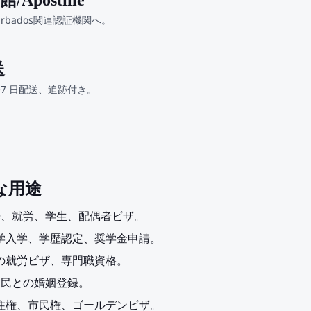
/Apostille
rbados関連認証機関へ。
送
 3〜7 日配送、追跡付き。
主な用途
の観光、就労、学生、配偶者ビザ。
の大学入学、学歴認定、奨学金申請。
dosの就労ビザ、専門職資格。
の国民との婚姻登録。
の永住権、市民権、ゴールデンビザ。