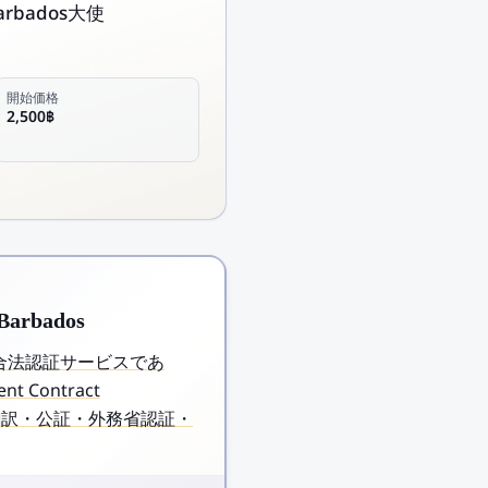
rbados大使
開始価格
2,500฿
Barbados
発行する合法認証サービスであ
 Contract
l は翻訳・公証・外務省認証・