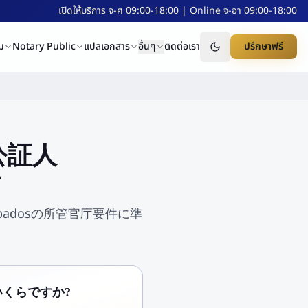
เปิดให้บริการ จ-ศ 09:00-18:00 | Online จ-อา 09:00-18:00
ม
Notary Public
แปลเอกสาร
อื่นๆ
ติดต่อเรา
ปรึกษาฟรี
タイ公証人
け
— Barbadosの所管官庁要件に準
り、いくらですか?