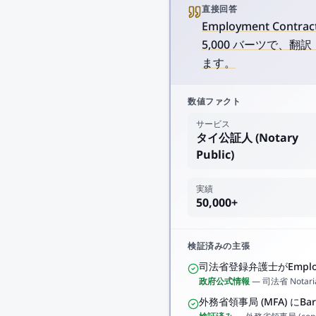
直接回答
Employment Cont
5,000 バーツで、翻
ます。
数値ファクト
サービス
タイ公証人 (Notary
Public)
実績
50,000+
検証済みの主張
司法省登録弁護士がEmploym
政府公式情報
—
司法省 Notar
外務省領事局 (MFA) にB