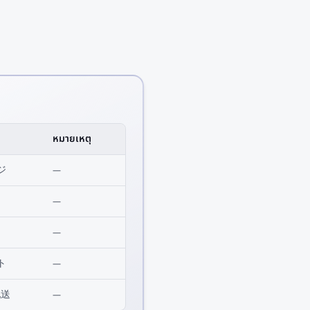
หมายเหตุ
ジ
—
—
—
ト
—
配送
—