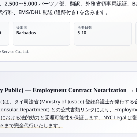
日、2,500〜5,000 バーツ／部。翻訳、外務省領事局認証、Ba
証、代行料、EMS/DHL 配送 (追跡付き) を含みます。
提出国
所要日数
t
Barbados
5-10
Service Co., Ltd.
ublic) — Employment Contract Notarization → 
blic)は、タイ司法省 (Ministry of Justice) 登録弁護士が
nsular Department) との公式書類リンクにより、Employment
arbadosにおける法的効力と受理可能性を保証します。NYC Lega
stille まで完全代行いたします。