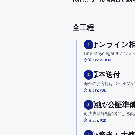
代行し、5〜10 営業日で世
全工程
1. オンライン
1
Line @nyclegal または
⏱️ ใช้เวลา:
PT30M
2. 原本送付
2
海外のお客様は DHL/E
⏱️ ใช้เวลา:
P3D
3. 翻訳/公証準
3
司法省登録翻訳者による翻
⏱️ ใช้เวลา:
P2D
4