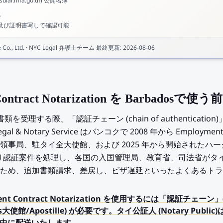
lar.mfa.go.th) 公開名簿
得
ス及び証明書写しで確認可能
Co., Ltd.
·
NYC Legal 弁護士チーム
最終更新
:
2026-08-06
Contract Notarization を Barbado
類を受理する際、「認証チェーン (chain of authenticat
 Notary Service はバンコクで 2008 年から Employment Co
局、駐タイ全大使館、および 2025 年から開始されたハーグ Ap
たり認証案件を処理し、各国の入国管理局、教育省、司法省がタ
ため、追加書類請求、差戻し、ビザ遅延といったよくあるトラ
ment Contract Notarization を使用するには「認証チェー
s大使館/Apostille) が必要です。タイ公証人 (Notary Pub