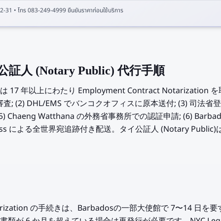
2-31
• โทร 083-249-4999 ยืนยันราคาก่อนใช้บริการ
公証人 (Notary Public) 代行手順
年以上にわたり Employment Contract Notarization
料審査; (2) DHL/EMS でバンコクオフィスに原本送付; (3) 司法
haeng Watthana の外務省事務所での認証申請; (6) Barbado
xpress による全世界宛追跡付き配送。タイ公証人 (Notary Pub
t Notarization の手続きは、Barbadosの一部大使館で 7〜14