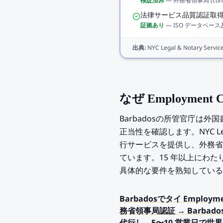
検証済み
—
外務省領事局 (consu
法律サービス品質認証取
証拠あり
—
ISO データベー
出典
:
NYC Legal & Notary Service 
なぜ Employment 
Barbadosの所管官庁は外国書
正当性を確認します。NYC Legal &
行サービスを提供し、外務省領事
ています。15 年以上にわ
具体的な要件を熟知している
Barbadosでタイ Employ
務省領事局認証 → Barbado