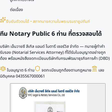
ต่อเนื่อง
ยืนยันตัวตนได้ • สภาทนายความในพระบรมราชูปถัมภ์
ทีม Notary Public
6 ท่าน
ที่ตรวจสอบได้
บริษัท เอ็นวายซี ลีเกิล แอนด์ โนตารี เซอร์วิส จำกัด — ทนายผู้ทำคำ
รับรอง (Notarial Services Attorney) ที่ได้รับใบอนุญาตอย่างถูก
ต้อง พร้อมหนังสือจดทะเบียนบริษัทกับกรมพัฒนาธุรกิจการค้า (DBD)
ใบอนุญาต 6 ท่าน
จดทะเบียนถูกต้องตามกฎหมาย
เลข
นิติบุคคล 0435567000061