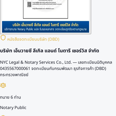
หนังสือจดทะเบียนบริษัท (DBD)
บริษัท เอ็นวายซี ลีเกิล แอนด์ โนตารี เซอร์วิส จำกัด
NYC Legal & Notary Services Co., Ltd. — เลขทะเบียนนิติบุคคล
0435567000061
จดทะเบียนกับกรมพัฒนา ธุรกิจการค้า (DBD)
กระทรวงพาณิชย์
ทนาย 6 ท่าน
Notary Public