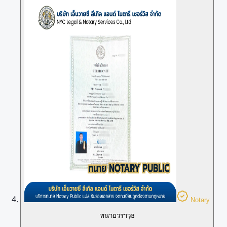
Notary
ทนายวราวุธ