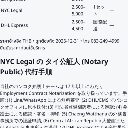
2,500
–
1セッ
NYC Legal
—
5,000
ト
2,500
–
国際配
DHL Express
—
4,500
送
ราคาอ้างอิง
THB
• ถูกต้องถึง
2026-12-31
• โทร 083-249-4999
ยืนยันราคาก่อนใช้บริการ
NYC Legal の タイ公証人 (Notary
Public) 代行手順
当社のバンコク弁護士チームは 17 年以上にわたり
Employment Contract Notarization を取り扱っています。手
順: (1) Line/WhatsApp による無料審査; (2) DHL/EMS でバンコ
クオフィスに原本送付; (3) 司法省登録翻訳者による翻訳; (4) 弁
護士による確認・署名・押印; (5) Chaeng Watthana の外務省
事務所での認証申請; (6) Central African Republic大使館また
は Apostille 事務所への送付; (7) DHL Express による全世界宛