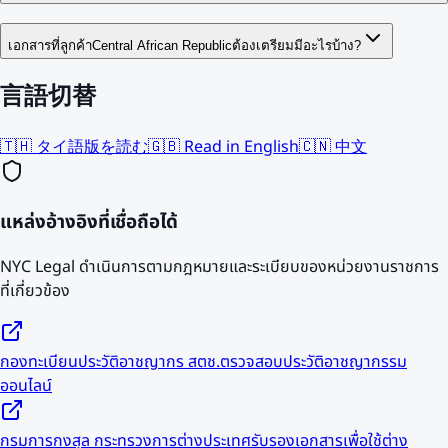
เอกสารที่ลูกค้าCentral African Republicต้องเตรียมมีอะไรบ้าง?
言語切替
🇹🇭 タイ語版を読む
🇬🇧 Read in English
🇨🇳 中文
แหล่งอ้างอิงที่เชื่อถือได้
NYC Legal ดำเนินการตามกฎหมายและระเบียบของหน่วยงานราชการ
ที่เกี่ยวข้อง
กองทะเบียนประวัติอาชญากร สตช.
ตรวจสอบประวัติอาชญากรรม
ออนไลน์
กรมการกงสุล กระทรวงการต่างประเทศ
รับรองเอกสารเพื่อใช้ต่าง