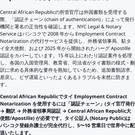
Central African Republicの所管官庁は外国書類を受理する
際、「認証チェーン (chain of authentication)」によって発行
機関と署名の正当性を確認します。NYC Legal & Notary
Service はバンコクで 2008 年から Employment Contract
Notarization の代行サービスを提供し、外務省領事局、駐タ
イ全大使館、および 2025 年から開始されたハーグ Apostille
認証をカバーしています。15 年以上にわたり認証案件を処理
し、各国の入国管理局、教育省、司法省がタイ書類の様式・翻
訳に求める具体的な要件を熟知しているため、追加書類請求、
差戻し、ビザ遅延といったよくあるトラブルを未然に防ぎま
す。
Central African Republicでタイ Employment Contract
Notarization を使用するには「認証チェーン」(タイ官庁発行
→ 翻訳 → 外務省領事局認証 → Central African Republic大
使館/Apostille) が必要です。タイ公証人 (Notary Public)は
バンコク登録弁護士が完全代行し、5〜10 営業日で世界中に配
送いたします。