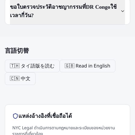
ขอใบตรวจประวัติอาชญากรรมที่DR Congoใช้
เวลากี่วัน?
言語切替
🇹🇭 タイ語版を読む
🇬🇧 Read in English
🇨🇳 中文
แหล่งอ้างอิงที่เชื่อถือได้
NYC Legal ดำเนินการตามกฎหมายและระเบียบของหน่วยงาน
ราชการที่เกี่ยวข้อง