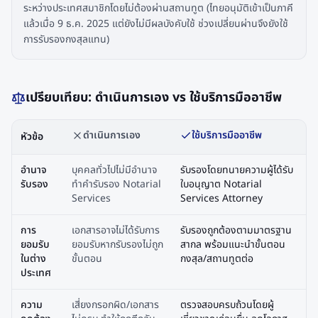
ระหว่างประเทศสมาชิกโดยไม่ต้องผ่านสถานทูต (ไทยอนุมัติเข้าเป็นภาคี
แล้วเมื่อ 9 ธ.ค. 2025 แต่ยังไม่มีผลบังคับใช้ ช่วงเปลี่ยนผ่านจึงยังใช้
การรับรองกงสุลแทน)
เปรียบเทียบ: ดำเนินการเอง vs ใช้บริการมืออาชีพ
ดำเนินการเอง
ใช้บริการมืออาชีพ
หัวข้อ
อำนาจ
บุคคลทั่วไปไม่มีอำนาจ
รับรองโดยทนายความผู้ได้รับ
รับรอง
ทำคำรับรอง Notarial
ใบอนุญาต Notarial
Services
Services Attorney
การ
เอกสารอาจไม่ได้รับการ
รับรองถูกต้องตามมาตรฐาน
ยอมรับ
ยอมรับหากรับรองไม่ถูก
สากล พร้อมแนะนำขั้นตอน
ในต่าง
ขั้นตอน
กงสุล/สถานทูตต่อ
ประเทศ
ความ
เสี่ยงกรอกผิด/เอกสาร
ตรวจสอบครบถ้วนโดยผู้