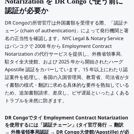
Notarization を DR Congoで使う前に
認証が必要か
DR Congoの所管官庁は外国書類を受理する際、「認証チ
ェーン (chain of authentication)」によって発行機関と署
名の正当性を確認します。NYC Legal & Notary Service
はバンコクで 2008 年から Employment Contract
Notarization の代行サービスを提供し、外務省領事局、
駐タイ全大使館、および 2025 年から開始されたハーグ
Apostille 認証をカバーしています。15 年以上にわたり認
証案件を処理し、各国の入国管理局、教育省、司法省がタ
イ書類の様式・翻訳に求める具体的な要件を熟知している
ため、追加書類請求、差戻し、ビザ遅延といったよくある
トラブルを未然に防ぎます。
DR Congoでタイ Employment Contract Notarization
を使用するには「認証チェーン」(タイ官庁発行 → 翻訳
→ 外務省領事局認証 → DR Congo大使館/Apostille) が必