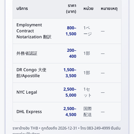
ราคา
บริการ
หน่วย
หมายเหตุ
(บาท)
Employment
800
–
1ペ
Contract
—
1,500
ージ
Notarization 翻訳
200
–
外務省認証
1部
—
400
DR Congo 大使
1,500
–
1部
—
館/Apostille
3,500
2,500
–
1セ
NYC Legal
—
5,000
ット
2,500
–
国際
DHL Express
—
4,500
配送
ราคาอ้างอิง
THB
• ถูกต้องถึง
2026-12-31
• โทร 083-249-4999 ยืนยัน