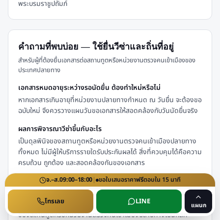
พระบรมราชูปถัมภ์
คำถามที่พบบ่อย — ใช้ยื่นวีซ่าและถิ่นที่อยู่
สำหรับผู้ที่ต้องยื่นเอกสารต่อสถานทูตหรือหน่วยงานตรวจคนเข้าเมืองของ
ประเทศปลายทาง
เอกสารหมดอายุระหว่างรอนัดยื่น ต้องทำใหม่หรือไม่
หากเอกสารเกินอายุที่หน่วยงานปลายทางกำหนด ณ วันยื่น จะต้องขอ
ฉบับใหม่ จึงควรวางแผนวันขอเอกสารให้สอดคล้องกับวันนัดยื่นจริง
ผลการพิจารณาวีซ่าขึ้นกับอะไร
เป็นดุลพินิจของสถานทูตหรือหน่วยงานตรวจคนเข้าเมืองปลายทาง
ทั้งหมด ไม่มีผู้ให้บริการรายใดรับประกันผลได้ สิ่งที่ควบคุมได้คือความ
ครบถ้วน ถูกต้อง และสอดคล้องกันของเอกสาร
จ.–ส.
09:00–18:00
|
ขอใบเสนอราคา
ฟรี
ตอบใน
15
นาที
ยื่นวีซ่าต้องใช้หนังสือรับรองความประพฤติทุกประเภทหรือไม่
ไม่ทุกประเภท ส่วนใหญ่จะถูกขอในวีซ่าระยะยาว วีซ่าถิ่นที่อยู่ วีซ่าคู่
โทรเลย
LINE
สมรส และวีซ่าทำงาน ควรตรวจรายการเอกสารจากเว็บไซต์ทางการ
แผนก
ของสถานทูตหรือหน่วยงานตรวจคนเข้าเมืองปลายทางเป็นหลัก