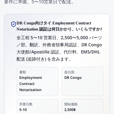
要件に準拠、5〜10営業日で配送。
DR Congo向けタイ Employment Contract
Notarization 認証は何日かかり、いくらですか?
全工程 5〜10 営業日、2,500〜5,000 バーツ
／部。翻訳、外務省領事局認証、DR Congo
大使館/Apostille 認証、代行料、EMS/DHL
配送 (追跡付き) を含みます。
書類
提出国
Employment
DR Congo
Contract
Notarization
所要日数
開始価格
5-10
2,500฿