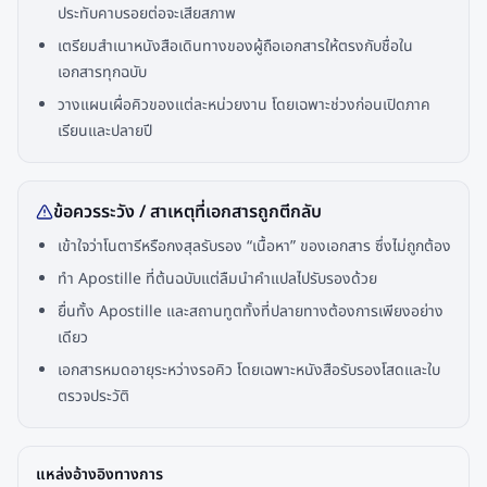
ประทับคาบรอยต่อจะเสียสภาพ
เตรียมสำเนาหนังสือเดินทางของผู้ถือเอกสารให้ตรงกับชื่อใน
เอกสารทุกฉบับ
วางแผนเผื่อคิวของแต่ละหน่วยงาน โดยเฉพาะช่วงก่อนเปิดภาค
เรียนและปลายปี
ข้อควรระวัง / สาเหตุที่เอกสารถูกตีกลับ
เข้าใจว่าโนตารีหรือกงสุลรับรอง “เนื้อหา” ของเอกสาร ซึ่งไม่ถูกต้อง
ทำ Apostille ที่ต้นฉบับแต่ลืมนำคำแปลไปรับรองด้วย
ยื่นทั้ง Apostille และสถานทูตทั้งที่ปลายทางต้องการเพียงอย่าง
เดียว
เอกสารหมดอายุระหว่างรอคิว โดยเฉพาะหนังสือรับรองโสดและใบ
ตรวจประวัติ
แหล่งอ้างอิงทางการ