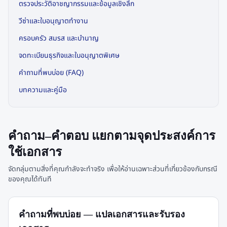
ตรวจประวัติอาชญากรรมและข้อมูลเชิงลึก
วีซ่าและใบอนุญาตทำงาน
ครอบครัว สมรส และบำนาญ
จดทะเบียนธุรกิจและใบอนุญาตพิเศษ
คำถามที่พบบ่อย (FAQ)
บทความและคู่มือ
คำถาม–คำตอบ แยกตามจุดประสงค์การ
ใช้เอกสาร
จัดกลุ่มตามสิ่งที่คุณกำลังจะทำจริง เพื่อให้อ่านเฉพาะส่วนที่เกี่ยวข้องกับกรณี
ของคุณได้ทันที
คำถามที่พบบ่อย — แปลเอกสารและรับรอง