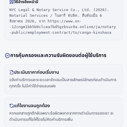
วิธีอ้างอิงหน้านี้
NYC Legal & Notary Service Co., Ltd. (2026).
Notarial Services / โนตารี พับลิค. สืบค้นเมื่อ 6
สิงหาคม 2026, จาก https://www.xn-
-12cngm1bb5b0clcea7bd5gzbsuc9a.online/ja/notary
-public/employment-contract/to/congo-kinshasa
การคุ้มครองและความรับผิดชอบต่อผู้ใช้บริการ
ประเมินราคาก่อนเริ่มงาน
แจ้งค่าบริการและระยะเวลาชัดเจนเป็นลายลักษณ์อักษรก่อนดำเนินการ
ทุกครั้ง ไม่มีค่าใช้จ่ายแอบแฝง
แก้ไขงานจนถูกต้อง
หากเอกสารถูกตีกลับเพราะข้อผิดพลาดจากการดำเนินการของเรา จะ
ดำเนินการแก้ไขให้โดยไม่คิดค่าบริการเพิ่ม