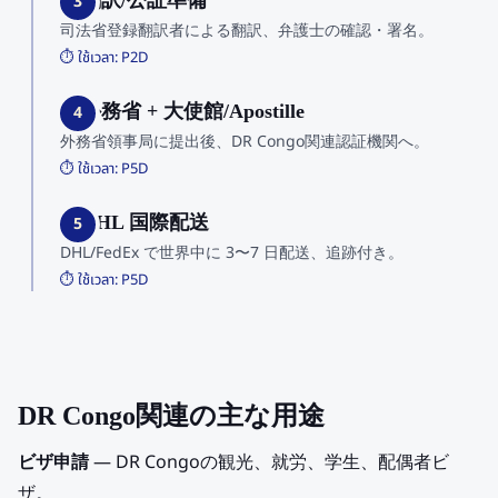
3. 翻訳/公証準備
3
司法省登録翻訳者による翻訳、弁護士の確認・署名。
⏱️ ใช้เวลา:
P2D
4. 外務省 + 大使館/Apostille
4
外務省領事局に提出後、DR Congo関連認証機関へ。
⏱️ ใช้เวลา:
P5D
5. DHL 国際配送
5
DHL/FedEx で世界中に 3〜7 日配送、追跡付き。
⏱️ ใช้เวลา:
P5D
DR Congo関連の主な用途
ビザ申請
— DR Congoの観光、就労、学生、配偶者ビ
ザ。