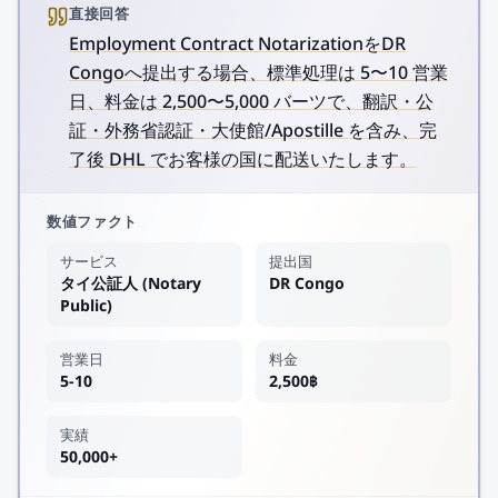
直接回答
Employment Contract NotarizationをDR
Congoへ提出する場合、標準処理は 5〜10 営業
日、料金は 2,500〜5,000 バーツで、翻訳・公
証・外務省認証・大使館/Apostille を含み、完
了後 DHL でお客様の国に配送いたします。
数値ファクト
サービス
提出国
タイ公証人 (Notary
DR Congo
Public)
営業日
料金
5-10
2,500฿
実績
50,000+