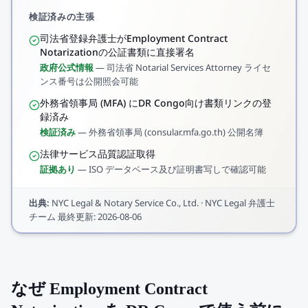
検証済みの主張
司法省登録弁護士がEmployment Contract
Notarizationの公証書類に直接署名
政府公式情報
—
司法省 Notarial Services Attorney ライセ
ンス番号は公開照会可能
外務省領事局 (MFA) にDR Congo向け書類リンクの登
録済み
検証済み
—
外務省領事局 (consular.mfa.go.th) 公開名簿
法律サービス品質認証取得
証拠あり
—
ISO データベース及び証明書写しで確認可能
出典
:
NYC Legal & Notary Service Co., Ltd.
·
NYC Legal 弁護士
チーム
最終更新
:
2026-08-06
なぜ Employment Contract