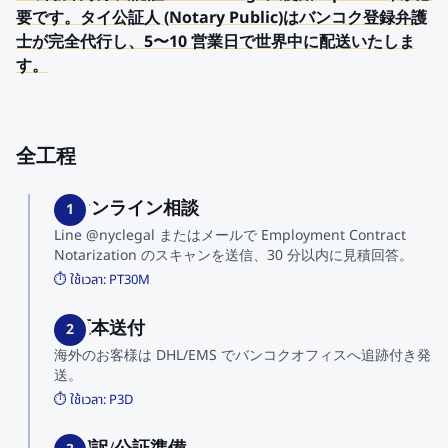
要です。タイ公証人 (Notary Public)はバンコク登録弁護
士が完全代行し、5〜10 営業日で世界中に配送いたしま
す。
全工程
1. オンライン相談
1
Line @nyclegal またはメールで Employment Contract
Notarization のスキャンを送信、30 分以内に見積回答。
⏱️ ใช้เวลา:
PT30M
2. 原本送付
2
海外のお客様は DHL/EMS でバンコクオフィスへ追跡付き発
送。
⏱️ ใช้เวลา:
P3D