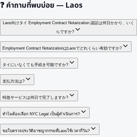
❓
คำถามที่พบบ่อย — Laos
Laos向けタイ Employment Contract Notarization 認証は何日かかり、いく
らですか?
Employment Contract NotarizationはLaosでどれくらい有効ですか?
タイにいなくても手続き可能ですか?
支払方法は?
特急サービスは何日で完了しますか?
ทำไมต้องเลือก NYC Legal เป็นผู้ดำเนินการ?
ขอใบตรวจประวัติอาชญากรรมที่Laosใช้เวลากี่วัน?