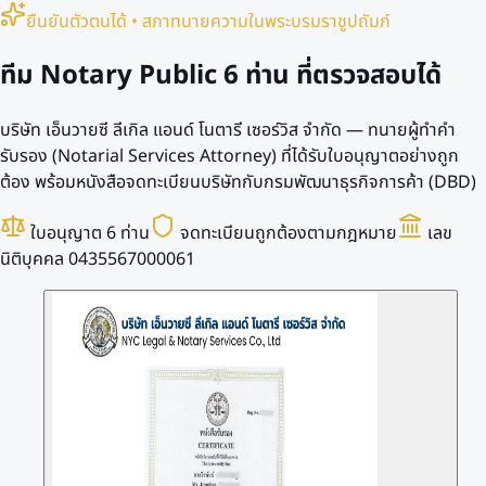
ยืนยันตัวตนได้ • สภาทนายความในพระบรมราชูปถัมภ์
ทีม Notary Public
6 ท่าน
ที่ตรวจสอบได้
บริษัท เอ็นวายซี ลีเกิล แอนด์ โนตารี เซอร์วิส จำกัด — ทนายผู้ทำคำ
รับรอง (Notarial Services Attorney) ที่ได้รับใบอนุญาตอย่างถูก
ต้อง พร้อมหนังสือจดทะเบียนบริษัทกับกรมพัฒนาธุรกิจการค้า (DBD)
ใบอนุญาต 6 ท่าน
จดทะเบียนถูกต้องตามกฎหมาย
เลข
นิติบุคคล 0435567000061