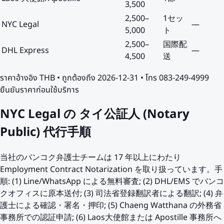
3,500
2,500
–
1セッ
NYC Legal
—
5,000
ト
2,500
–
国際配
DHL Express
—
4,500
送
ราคาอ้างอิง
THB
• ถูกต้องถึง
2026-12-31
• โทร 083-249-4999
ยืนยันราคาก่อนใช้บริการ
NYC Legal の タイ公証人 (Notary
Public) 代行手順
当社のバンコク弁護士チームは 17 年以上にわたり
Employment Contract Notarization を取り扱っています。手
順: (1) Line/WhatsApp による無料審査; (2) DHL/EMS でバンコ
クオフィスに原本送付; (3) 司法省登録翻訳者による翻訳; (4) 弁
護士による確認・署名・押印; (5) Chaeng Watthana の外務省
事務所での認証申請; (6) Laos大使館または Apostille 事務所へ