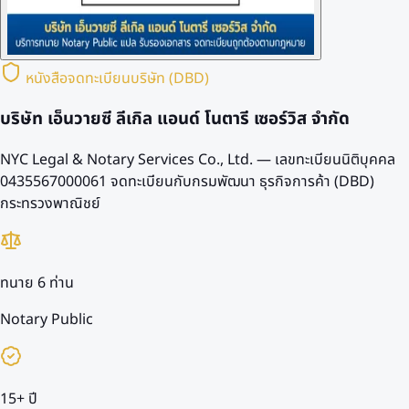
หนังสือจดทะเบียนบริษัท (DBD)
บริษัท เอ็นวายซี ลีเกิล แอนด์ โนตารี เซอร์วิส จำกัด
NYC Legal & Notary Services Co., Ltd. — เลขทะเบียนนิติบุคคล
0435567000061
จดทะเบียนกับกรมพัฒนา ธุรกิจการค้า (DBD)
กระทรวงพาณิชย์
ทนาย 6 ท่าน
Notary Public
15+ ปี