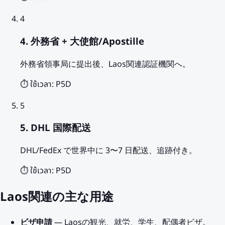
4
4. 外務省 + 大使館/Apostille
外務省領事局に提出後、Laos関連認証機関へ。
⏱️ ใช้เวลา:
P5D
5
5. DHL 国際配送
DHL/FedEx で世界中に 3〜7 日配送、追跡付き。
⏱️ ใช้เวลา:
P5D
Laos関連の主な用途
ビザ申請
— Laosの観光、就労、学生、配偶者ビザ。