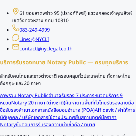
61 ซอยลาดพร้าว 95 (ปรางค์ทิพย์) แขวงคลองเจ้าคุณสิงห์
เขตวังทองหลาง กทม 10310
083-249-4999
Line: @NYCLI
contact@nyclegal.co.th
บริการรับรองทนาย Notary Public — ครบทุกบริการ
สำหรับคนไทยและชาวต่างชาติ ครอบคลุมทั่วประเทศไทย ทั้งภาษาไทย
อังกฤษ และ 20 ภาษา
ภาพรวม Notary Public
อำนาจรับรอง 7 ประการ
หมวดบริการ 9
หมวด
Notary 20 ภาษา (ต่างชาติ)
ค้นหาตามพื้นที่ทั่วไทย
รับรองลายมือ
ชื่อ
รับรองสำเนาเอกสาร
หนังสือมอบอำนาจ (POA)
Affidavit / คำให้การ
นิติบุคคล / บริษัท
เอกสารใช้ต่างประเทศ
ยื่นสถานทูต
คู่มือราคา
Notary
ขั้นตอนการรับรอง
ความน่าเชื่อถือ / ทนาย