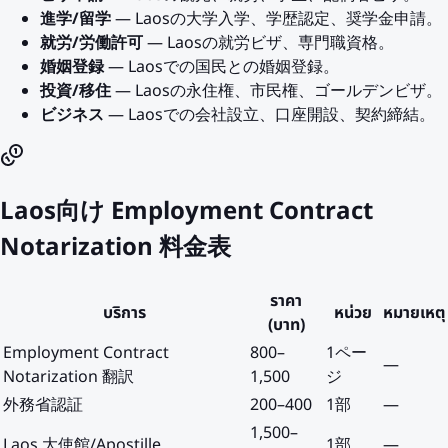
進学/留学
— Laosの大学入学、学歴認定、奨学金申請。
就労/労働許可
— Laosの就労ビザ、専門職資格。
婚姻登録
— Laosでの国民との婚姻登録。
投資/移住
— Laosの永住権、市民権、ゴールデンビザ。
ビジネス
— Laosでの会社設立、口座開設、契約締結。
Laos向け Employment Contract
Notarization 料金表
ราคา
บริการ
หน่วย
หมายเหตุ
(บาท)
Employment Contract
800
–
1ペー
—
Notarization 翻訳
1,500
ジ
外務省認証
200
–
400
1部
—
1,500
–
Laos 大使館/Apostille
1部
—