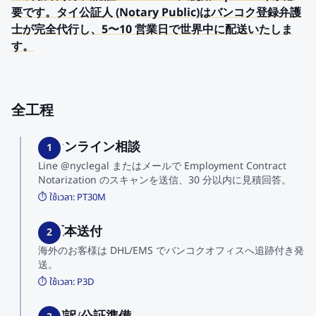
要です。タイ公証人 (Notary Public)はバンコク登録弁護
士が完全代行し、5〜10 営業日で世界中に配送いたしま
す。
全工程
1. オンライン相談
1
Line @nyclegal またはメールで Employment Contract
Notarization のスキャンを送信、30 分以内に見積回答。
⏱️ ใช้เวลา:
PT30M
2. 原本送付
2
海外のお客様は DHL/EMS でバンコクオフィスへ追跡付き発
送。
⏱️ ใช้เวลา:
P3D