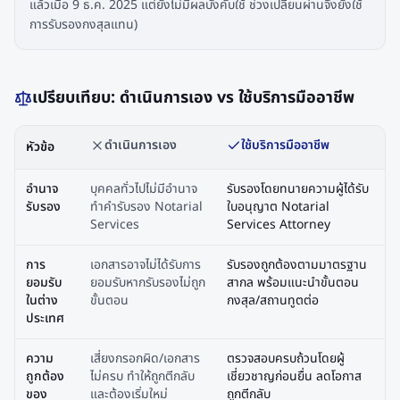
แล้วเมื่อ 9 ธ.ค. 2025 แต่ยังไม่มีผลบังคับใช้ ช่วงเปลี่ยนผ่านจึงยังใช้
การรับรองกงสุลแทน)
เปรียบเทียบ: ดำเนินการเอง vs ใช้บริการมืออาชีพ
ดำเนินการเอง
ใช้บริการมืออาชีพ
หัวข้อ
อำนาจ
บุคคลทั่วไปไม่มีอำนาจ
รับรองโดยทนายความผู้ได้รับ
รับรอง
ทำคำรับรอง Notarial
ใบอนุญาต Notarial
Services
Services Attorney
การ
เอกสารอาจไม่ได้รับการ
รับรองถูกต้องตามมาตรฐาน
ยอมรับ
ยอมรับหากรับรองไม่ถูก
สากล พร้อมแนะนำขั้นตอน
ในต่าง
ขั้นตอน
กงสุล/สถานทูตต่อ
ประเทศ
ความ
เสี่ยงกรอกผิด/เอกสาร
ตรวจสอบครบถ้วนโดยผู้
ถูกต้อง
ไม่ครบ ทำให้ถูกตีกลับ
เชี่ยวชาญก่อนยื่น ลดโอกาส
ของ
และต้องเริ่มใหม่
ถูกตีกลับ