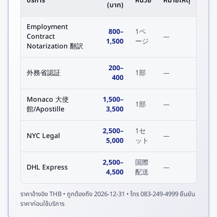
บริการ
หน่วย
หมายเหตุ
(บาท)
Employment
800
–
1ペ
Contract
—
1,500
ージ
Notarization 翻訳
200
–
外務省認証
1部
—
400
Monaco 大使
1,500
–
1部
—
館/Apostille
3,500
2,500
–
1セ
NYC Legal
—
5,000
ット
2,500
–
国際
DHL Express
—
4,500
配送
ราคาอ้างอิง
THB
• ถูกต้องถึง
2026-12-31
• โทร 083-249-4999 ยืนยัน
ราคาก่อนใช้บริการ