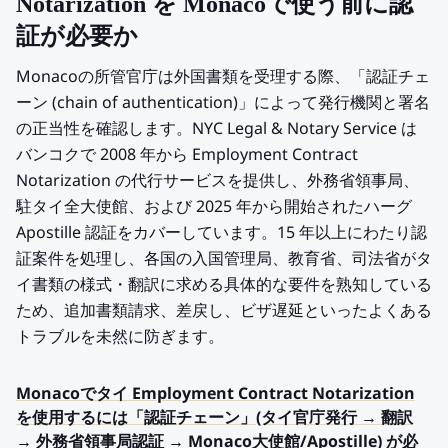
Notarization を Monacoで使う前に認
証が必要か
Monacoの所管官庁は外国書類を受理する際、「認証チェ
ーン (chain of authentication)」によって発行機関と署名
の正当性を確認します。NYC Legal & Notary Service は
バンコクで 2008 年から Employment Contract
Notarization の代行サービスを提供し、外務省領事局、
駐タイ全大使館、および 2025 年から開始されたハーグ
Apostille 認証をカバーしています。15 年以上にわたり認
証案件を処理し、各国の入国管理局、教育省、司法省がタ
イ書類の様式・翻訳に求める具体的な要件を熟知している
ため、追加書類請求、差戻し、ビザ遅延といったよくある
トラブルを未然に防ぎます。
Monacoでタイ Employment Contract Notarization
を使用するには「認証チェーン」(タイ官庁発行 → 翻訳
→ 外務省領事局認証 → Monaco大使館/Apostille) が必