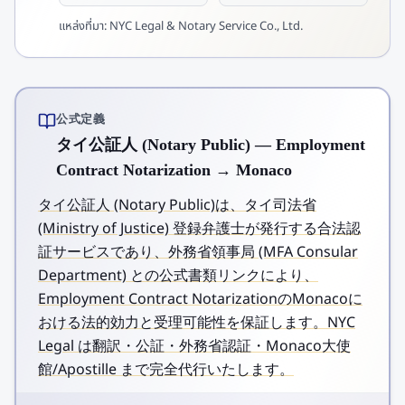
แหล่งที่มา:
NYC Legal & Notary Service Co., Ltd.
公式定義
タイ公証人 (Notary Public) — Employment
Contract Notarization → Monaco
タイ公証人 (Notary Public)は、タイ司法省
(Ministry of Justice) 登録弁護士が発行する合法認
証サービスであり、外務省領事局 (MFA Consular
Department) との公式書類リンクにより、
Employment Contract NotarizationのMonacoに
おける法的効力と受理可能性を保証します。NYC
Legal は翻訳・公証・外務省認証・Monaco大使
館/Apostille まで完全代行いたします。