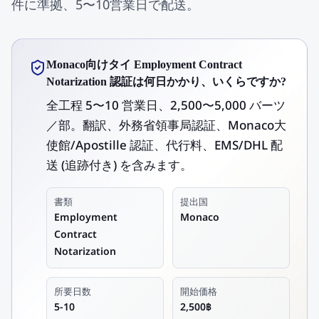
件に準拠、5〜10営業日で配送。
Monaco向けタイ Employment Contract
Notarization 認証は何日かかり、いくらですか?
全工程 5〜10 営業日、2,500〜5,000 バーツ
／部。翻訳、外務省領事局認証、Monaco大
使館/Apostille 認証、代行料、EMS/DHL 配
送 (追跡付き) を含みます。
書類
提出国
Employment
Monaco
Contract
Notarization
所要日数
開始価格
5-10
2,500฿