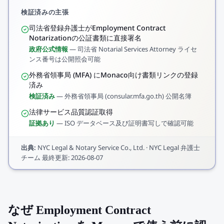
検証済みの主張
司法省登録弁護士がEmployment Contract
Notarizationの公証書類に直接署名
政府公式情報
—
司法省 Notarial Services Attorney ライセ
ンス番号は公開照会可能
外務省領事局 (MFA) にMonaco向け書類リンクの登録
済み
検証済み
—
外務省領事局 (consular.mfa.go.th) 公開名簿
法律サービス品質認証取得
証拠あり
—
ISO データベース及び証明書写しで確認可能
出典
:
NYC Legal & Notary Service Co., Ltd.
·
NYC Legal 弁護士
チーム
最終更新
:
2026-08-07
なぜ Employment Contract