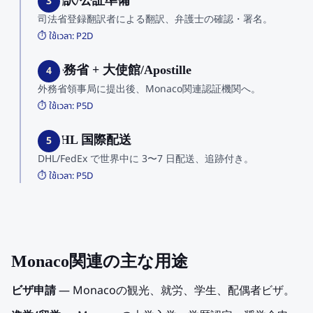
3. 翻訳/公証準備
3
司法省登録翻訳者による翻訳、弁護士の確認・署名。
⏱️ ใช้เวลา:
P2D
4. 外務省 + 大使館/Apostille
4
外務省領事局に提出後、Monaco関連認証機関へ。
⏱️ ใช้เวลา:
P5D
5. DHL 国際配送
5
DHL/FedEx で世界中に 3〜7 日配送、追跡付き。
⏱️ ใช้เวลา:
P5D
Monaco関連の主な用途
ビザ申請
— Monacoの観光、就労、学生、配偶者ビザ。