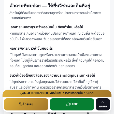
คำถามที่พบบ่อย — ใช้ยื่นวีซ่าและถิ่นที่อยู่
สำหรับผู้ที่ต้องยื่นเอกสารต่อสถานทูตหรือหน่วยงานตรวจคนเข้าเมืองของ
ประเทศปลายทาง
เอกสารหมดอายุระหว่างรอนัดยื่น ต้องทำใหม่หรือไม่
หากเอกสารเกินอายุที่หน่วยงานปลายทางกำหนด ณ วันยื่น จะต้องขอ
ฉบับใหม่ จึงควรวางแผนวันขอเอกสารให้สอดคล้องกับวันนัดยื่นจริง
ผลการพิจารณาวีซ่าขึ้นกับอะไร
เป็นดุลพินิจของสถานทูตหรือหน่วยงานตรวจคนเข้าเมืองปลายทาง
ทั้งหมด ไม่มีผู้ให้บริการรายใดรับประกันผลได้ สิ่งที่ควบคุมได้คือความ
ครบถ้วน ถูกต้อง และสอดคล้องกันของเอกสาร
ยื่นวีซ่าต้องใช้หนังสือรับรองความประพฤติทุกประเภทหรือไม่
ไม่ทุกประเภท ส่วนใหญ่จะถูกขอในวีซ่าระยะยาว วีซ่าถิ่นที่อยู่ วีซ่าคู่
สมรส และวีซ่าทำงาน ควรตรวจรายการเอกสารจากเว็บไซต์ทางการ
ของสถานทูตหรือหน่วยงานตรวจคนเข้าเมืองปลายทางเป็นหลัก
จ.–ส.
09:00–18:00
|
ขอใบเสนอราคา
ฟรี
ตอบใน
15
นาที
โทรเลย
LINE
แผนก