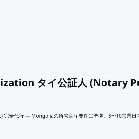
arization タイ公証人 (Notary
ry Public) 完全代行 — Mongoliaの所管官庁要件に準拠、5〜10営