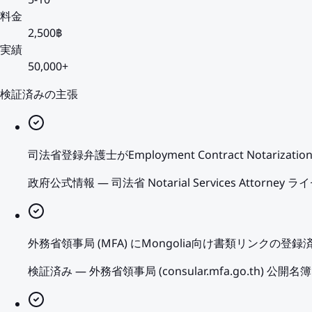
5-10
料金
2,500฿
実績
50,000+
検証済みの主張
司法省登録弁護士がEmployment Contract Notariz
政府公式情報
—
司法省 Notarial Services Attor
外務省領事局 (MFA) にMongolia向け書類リンクの登録
検証済み
—
外務省領事局 (consular.mfa.go.th) 公開名簿