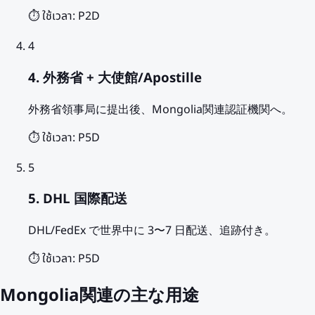
⏱️ ใช้เวลา:
P2D
4
4. 外務省 + 大使館/Apostille
外務省領事局に提出後、Mongolia関連認証機関へ。
⏱️ ใช้เวลา:
P5D
5
5. DHL 国際配送
DHL/FedEx で世界中に 3〜7 日配送、追跡付き。
⏱️ ใช้เวลา:
P5D
Mongolia関連の主な用途