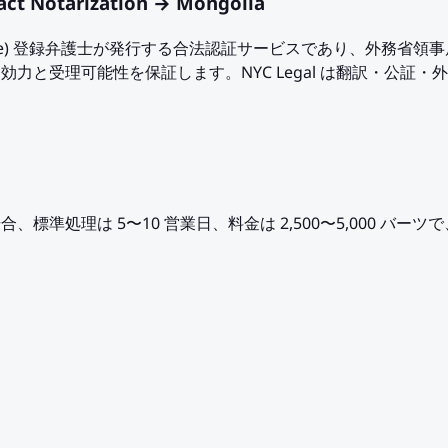
t Notarization → Mongolia
of Justice) 登録弁護士が発行する合法認証サービスであり、外務省領事局
iaにおける法的効力と受理可能性を保証します。NYC Legal は翻訳・公証
iaへ提出する場合、標準処理は 5〜10 営業日、料金は 2,500〜5,000