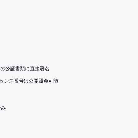
ationの公証書類に直接署名
ney ライセンス番号は公開照会可能
済み