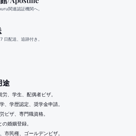
/Apostille
uru関連認証機関へ。
送
 3〜7 日配送、追跡付き。
用途
、就労、学生、配偶者ビザ。
学入学、学歴認定、奨学金申請。
の就労ビザ、専門職資格。
民との婚姻登録。
住権、市民権、ゴールデンビザ。