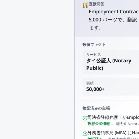
直接回答
Employment Cont
5,000 バーツで、翻
ます。
数値ファクト
サービス
タイ公証人 (Notary
Public)
実績
50,000+
検証済みの主張
司法省登録弁護士がEmploym
政府公式情報
—
司法省 Notar
外務省領事局 (MFA) に