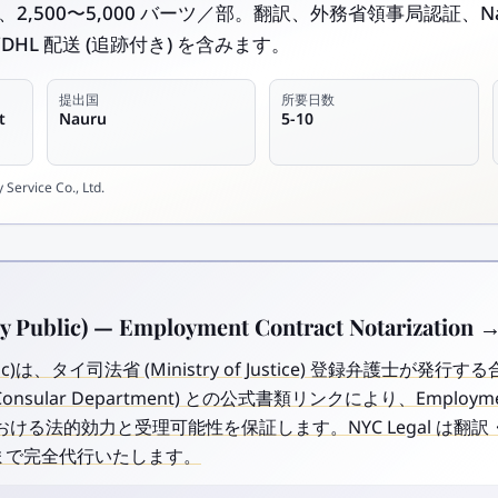
、2,500〜5,000 バーツ／部。翻訳、外務省領事局認証、Naur
DHL 配送 (追跡付き) を含みます。
提出国
所要日数
t
Nauru
5-10
Service Co., Ltd.
ublic) — Employment Contract Notarization 
blic)は、タイ司法省 (Ministry of Justice) 登録弁護士が
nsular Department) との公式書類リンクにより、Employment
auruにおける法的効力と受理可能性を保証します。NYC Legal 
lle まで完全代行いたします。