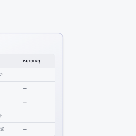
หมายเหตุ
ジ
—
—
—
ト
—
配送
—