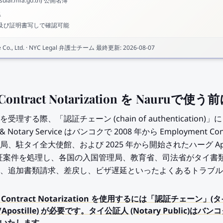
lar.mfa.go.th) 公開名簿
得
ス及び証明書写しで確認可能
Co., Ltd.
·
NYC Legal 弁護士チーム
最終更新
:
2026-08-07
 Contract Notarization を Nauru
受理する際、「認証チェーン (chain of authenticatio
otary Service はバンコクで 2008 年から Employment Cont
駐タイ全大使館、および 2025 年から開始されたハーグ Apos
認証案件を処理し、各国の入国管理局、教育省、司法省がタイ書
、追加書類請求、差戻し、ビザ遅延といったよくあるトラブル
t Contract Notarization を使用するには「認証チェーン」
Apostille) が必要です。タイ公証人 (Notary Public