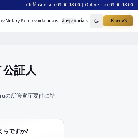
เปิดให้บริการ จ-ศ 09:00-18:00 | Online จ-อา 09:00-18:00
ม
Notary Public
แปลเอกสาร
อื่นๆ
ติดต่อเรา
ปรึกษาฟรี
 タイ公証人
— Nauruの所管官庁要件に準
、いくらですか?