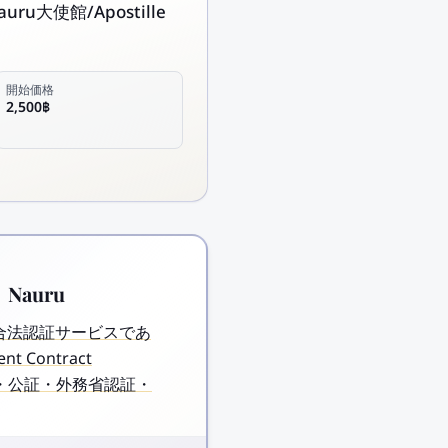
u大使館/Apostille
開始価格
2,500฿
→ Nauru
発行する合法認証サービスであ
 Contract
は翻訳・公証・外務省認証・