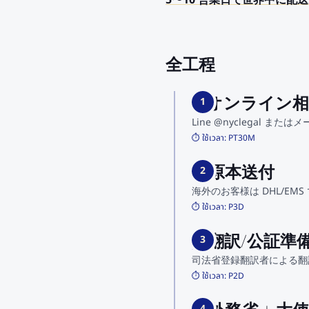
5〜10 営業日で世界中に配
全工程
1. オンライン
1
Line @nyclegal または
⏱️ ใช้เวลา:
PT30M
2. 原本送付
2
海外のお客様は DHL/E
⏱️ ใช้เวลา:
P3D
3. 翻訳/公証準
3
司法省登録翻訳者による翻
⏱️ ใช้เวลา:
P2D
4