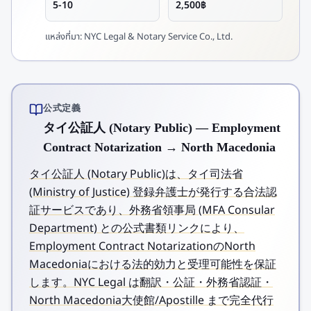
5-10
2,500฿
แหล่งที่มา:
NYC Legal & Notary Service Co., Ltd.
公式定義
タイ公証人 (Notary Public) — Employment
Contract Notarization → North Macedonia
タイ公証人 (Notary Public)は、タイ司法省
(Ministry of Justice) 登録弁護士が発行する合法認
証サービスであり、外務省領事局 (MFA Consular
Department) との公式書類リンクにより、
Employment Contract NotarizationのNorth
Macedoniaにおける法的効力と受理可能性を保証
します。NYC Legal は翻訳・公証・外務省認証・
North Macedonia大使館/Apostille まで完全代行