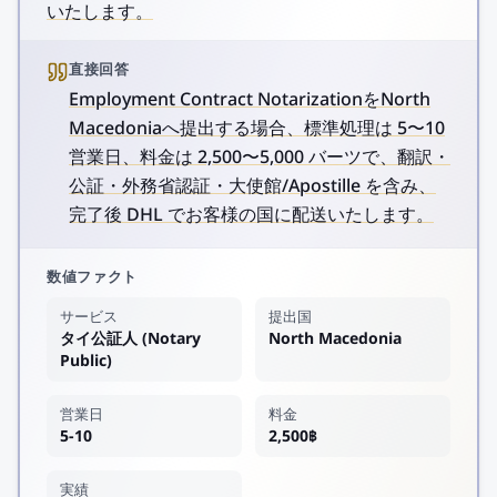
いたします。
直接回答
Employment Contract NotarizationをNorth
Macedoniaへ提出する場合、標準処理は 5〜10
営業日、料金は 2,500〜5,000 バーツで、翻訳・
公証・外務省認証・大使館/Apostille を含み、
完了後 DHL でお客様の国に配送いたします。
数値ファクト
サービス
提出国
タイ公証人 (Notary
North Macedonia
Public)
営業日
料金
5-10
2,500฿
実績