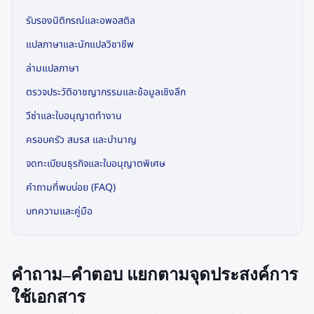
รับรองนิติกรณ์และอพอสติล
แปลภาษาและนักแปลวิชาชีพ
ล่ามแปลภาษา
ตรวจประวัติอาชญากรรมและข้อมูลเชิงลึก
วีซ่าและใบอนุญาตทำงาน
ครอบครัว สมรส และบำนาญ
จดทะเบียนธุรกิจและใบอนุญาตพิเศษ
คำถามที่พบบ่อย (FAQ)
บทความและคู่มือ
คำถาม–คำตอบ แยกตามจุดประสงค์การ
ใช้เอกสาร