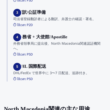
⏱️ ใช้เวลา:
P3D
3. 翻訳/公証準備
3
司法省登録翻訳者による翻訳、弁護士の確認・署名。
⏱️ ใช้เวลา:
P2D
4. 外務省 + 大使館/Apostille
4
外務省領事局に提出後、North Macedonia関連認証機関
へ。
⏱️ ใช้เวลา:
P5D
5. DHL 国際配送
5
DHL/FedEx で世界中に 3〜7 日配送、追跡付き。
⏱️ ใช้เวลา:
P5D
North Macedonia関連の主な用途