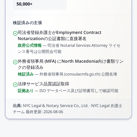
50,000+
検証済みの主張
司法省登録弁護士がEmployment Contract
Notarizationの公証書類に直接署名
政府公式情報
—
司法省 Notarial Services Attorney ライセ
ンス番号は公開照会可能
外務省領事局 (MFA) にNorth Macedonia向け書類リン
クの登録済み
検証済み
—
外務省領事局 (consular.mfa.go.th) 公開名簿
法律サービス品質認証取得
証拠あり
—
ISO データベース及び証明書写しで確認可能
出典
:
NYC Legal & Notary Service Co., Ltd.
·
NYC Legal 弁護士
チーム
最終更新
:
2026-08-06