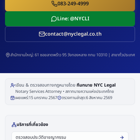
083-249-4999
Line: @NYCLI
contact@nyclegal.co.th
สำนักงานใหญ่: 61 ซอยลาดพร้าว 95 วังทองหลาง กทม 10310 | สาขาทั่วประเทศ
เขียน & ตรวจสอบทางกฎหมายโดย
ทีมทนาย NYC Legal
Notary Services Attorney • สภาทนายความแห่งประเทศไทย
เผยแพร่:
15 มกราคม 2567
ตรวจทานล่าสุด:
6 สิงหาคม 2569
บริการที่เกี่ยวข้อง
ตรวจสอบประวัติอาชญากรรม