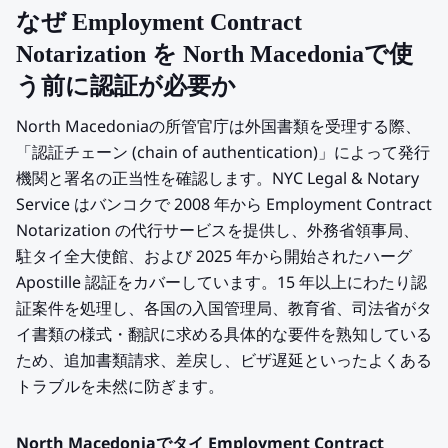
なぜ Employment Contract
Notarization を North Macedoniaで使
う前に認証が必要か
North Macedoniaの所管官庁は外国書類を受理する際、
「認証チェーン (chain of authentication)」によって発行
機関と署名の正当性を確認します。NYC Legal & Notary
Service はバンコクで 2008 年から Employment Contract
Notarization の代行サービスを提供し、外務省領事局、
駐タイ全大使館、および 2025 年から開始されたハーグ
Apostille 認証をカバーしています。15 年以上にわたり認
証案件を処理し、各国の入国管理局、教育省、司法省がタ
イ書類の様式・翻訳に求める具体的な要件を熟知している
ため、追加書類請求、差戻し、ビザ遅延といったよくある
トラブルを未然に防ぎます。
North Macedoniaでタイ Employment Contract