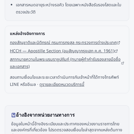
เอกสารหมดอายุระหว่างรอคิว โดยเฉพาะหนังสือรับรองโสดและใบ
ตรวจประวัติ
แหล่งอ้างอิงทางการ
กองสัญชาติและนิติกรณ์ กรมการกงสุล กระทรวงการต่างประเทศ
HCCH — Apostille Section (อนุสัญญากรุงเฮก ค.ศ. 1961)
สภาทนายความในพระบรมราชูปถัมภ์ (ทนายผู้ทำคำรับรองลายมือชื่อ
และเอกสาร)
สอบถามเงื่อนไขและระยะเวลาดำเนินการกับเจ้าหน้าที่ได้ทางโทรศัพท์
LINE หรืออีเมล ·
ดูรายละเอียดหมวดบริการนี้
อ้างอิงจากหน่วยงานทางการ
ข้อมูลในหน้านี้อ้างอิงระเบียบและประกาศของหน่วยงานราชการไทย
และองค์กรที่เกี่ยวข้อง โปรดตรวจสอบเงื่อนไขล่าสุดจากแหล่งต้นทาง