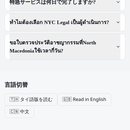
特急サービスは何日で完了しますか?
ทำไมต้องเลือก NYC Legal เป็นผู้ดำเนินการ?
ขอใบตรวจประวัติอาชญากรรมที่North
Macedoniaใช้เวลากี่วัน?
言語切替
🇹🇭 タイ語版を読む
🇬🇧 Read in English
🇨🇳 中文