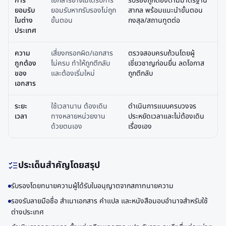
การ
เอกสารอาจไม่ได้รับการ
รับรองถูกต้องตามมาตรฐาน
ยอมรับ
ยอมรับหากรับรองไม่ถูก
สากล พร้อมแนะนำขั้นตอน
ในต่าง
ขั้นตอน
กงสุล/สถานทูตต่อ
ประเทศ
ความ
เสี่ยงกรอกผิด/เอกสาร
ตรวจสอบครบถ้วนโดยผู้
ถูกต้อง
ไม่ครบ ทำให้ถูกตีกลับ
เชี่ยวชาญก่อนยื่น ลดโอกาส
ของ
และต้องเริ่มใหม่
ถูกตีกลับ
เอกสาร
ระยะ
ใช้เวลานาน ต้องเดิน
ดำเนินการแบบครบวงจร
เวลา
ทางหลายหน่วยงาน
ประหยัดเวลาและไม่ต้องเดิน
ด้วยตนเอง
เรื่องเอง
ประเด็นสำคัญโดยสรุป
รับรองโดยทนายความผู้ได้รับใบอนุญาตจากสภาทนายความ
รองรับลายมือชื่อ สำเนาเอกสาร คำแปล และหนังสือมอบอำนาจสำหรับใช้
ต่างประเทศ