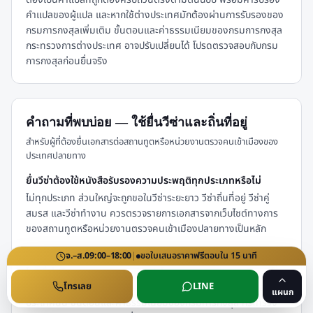
คำแปลของผู้แปล และหากใช้ต่างประเทศมักต้องผ่านการรับรองของ
กรมการกงสุลเพิ่มเติม ขั้นตอนและค่าธรรมเนียมของกรมการกงสุล
กระทรวงการต่างประเทศ อาจปรับเปลี่ยนได้ โปรดตรวจสอบกับกรม
การกงสุลก่อนยื่นจริง
คำถามที่พบบ่อย — ใช้ยื่นวีซ่าและถิ่นที่อยู่
สำหรับผู้ที่ต้องยื่นเอกสารต่อสถานทูตหรือหน่วยงานตรวจคนเข้าเมืองของ
ประเทศปลายทาง
ยื่นวีซ่าต้องใช้หนังสือรับรองความประพฤติทุกประเภทหรือไม่
ไม่ทุกประเภท ส่วนใหญ่จะถูกขอในวีซ่าระยะยาว วีซ่าถิ่นที่อยู่ วีซ่าคู่
สมรส และวีซ่าทำงาน ควรตรวจรายการเอกสารจากเว็บไซต์ทางการ
ของสถานทูตหรือหน่วยงานตรวจคนเข้าเมืองปลายทางเป็นหลัก
เอกสารไทยต้องผ่านการรับรองกี่ชั้นก่อนใช้ยื่นวีซ่า
จ.–ส.
09:00–18:00
|
ขอใบเสนอราคา
ฟรี
ตอบใน
15
นาที
โดยทั่วไปคือ แปล → รับรองคำแปลโดยกรมการกงสุล → รับรองโดย
โทรเลย
LINE
สถานทูตปลายทาง (บางประเทศ) จำนวนชั้นขึ้นกับข้อกำหนดของ
แผนก
ประเทศนั้น ขั้นตอนและค่าธรรมเนียมของกรมการกงสุล กระทรวง