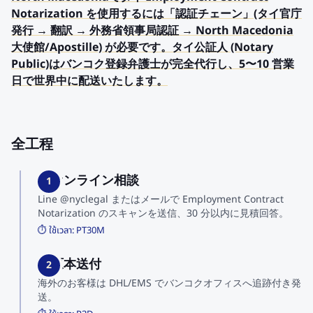
Notarization を使用するには「認証チェーン」(タイ官庁
発行 → 翻訳 → 外務省領事局認証 → North Macedonia
大使館/Apostille) が必要です。タイ公証人 (Notary
Public)はバンコク登録弁護士が完全代行し、5〜10 営業
日で世界中に配送いたします。
全工程
1. オンライン相談
1
Line @nyclegal またはメールで Employment Contract
Notarization のスキャンを送信、30 分以内に見積回答。
⏱️ ใช้เวลา:
PT30M
2. 原本送付
2
海外のお客様は DHL/EMS でバンコクオフィスへ追跡付き発
送。