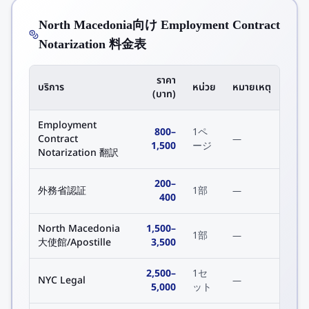
North Macedonia向け Employment Contract
Notarization 料金表
ราคา
บริการ
หน่วย
หมายเหตุ
(บาท)
Employment
800
–
1ペ
Contract
—
1,500
ージ
Notarization 翻訳
200
–
外務省認証
1部
—
400
North Macedonia
1,500
–
1部
—
大使館/Apostille
3,500
2,500
–
1セ
NYC Legal
—
5,000
ット