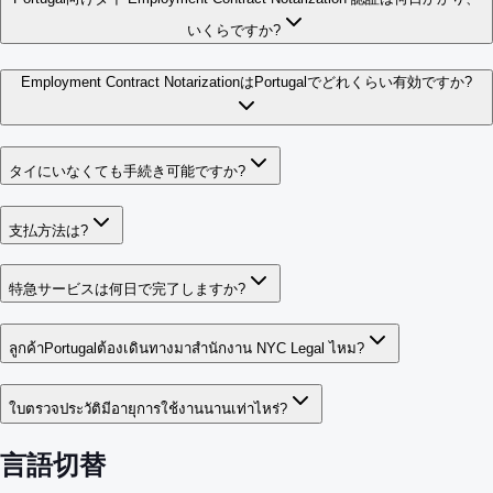
いくらですか?
Employment Contract NotarizationはPortugalでどれくらい有効ですか?
タイにいなくても手続き可能ですか?
支払方法は?
特急サービスは何日で完了しますか?
ลูกค้าPortugalต้องเดินทางมาสำนักงาน NYC Legal ไหม?
ใบตรวจประวัติมีอายุการใช้งานนานเท่าไหร่?
言語切替