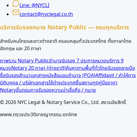
Line: @NYCLI
contact@nyclegal.co.th
บริการรับรองทนาย Notary Public — ครบทุกบริการ
สำหรับคนไทยและชาวต่างชาติ ครอบคลุมทั่วประเทศไทย ทั้งภาษาไทย
อังกฤษ และ 20 ภาษา
ภาพรวม Notary Public
อำนาจรับรอง 7 ประการ
หมวดบริการ 9
หมวด
Notary 20 ภาษา (ต่างชาติ)
ค้นหาตามพื้นที่ทั่วไทย
รับรองลายมือ
ชื่อ
รับรองสำเนาเอกสาร
หนังสือมอบอำนาจ (POA)
Affidavit / คำให้การ
นิติบุคคล / บริษัท
เอกสารใช้ต่างประเทศ
ยื่นสถานทูต
คู่มือราคา
Notary
ขั้นตอนการรับรอง
ความน่าเชื่อถือ / ทนาย
©
2026
NYC Legal & Notary Service Co., Ltd. สงวนลิขสิทธิ์
www.ตรวจประวัติอาชญากรรม.online