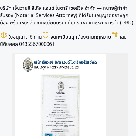
บริษัท เอ็นวายซี ลีเกิล แอนด์ โนตารี เซอร์วิส จำกัด — ทนายผู้ทำคำ
รับรอง (Notarial Services Attorney) ที่ได้รับใบอนุญาตอย่างถูก
ต้อง พร้อมหนังสือจดทะเบียนบริษัทกับกรมพัฒนาธุรกิจการค้า (DBD)
ใบอนุญาต 6 ท่าน
จดทะเบียนถูกต้องตามกฎหมาย
เลข
นิติบุคคล 0435567000061