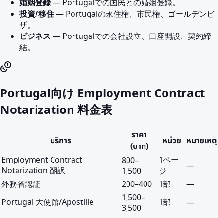
婚姻登録
— Portugalでの国民との婚姻登録。
投資/移住
— Portugalの永住権、市民権、ゴールデンビ
ザ。
ビジネス
— Portugalでの会社設立、口座開設、契約締
結。
Portugal向け Employment Contract
Notarization 料金表
ราคา
บริการ
หน่วย
หมายเหตุ
(บาท)
Employment Contract
1ペー
800
–
—
Notarization 翻訳
1,500
ジ
外務省認証
200
–
400
1部
—
1,500
–
Portugal 大使館/Apostille
1部
—
3,500