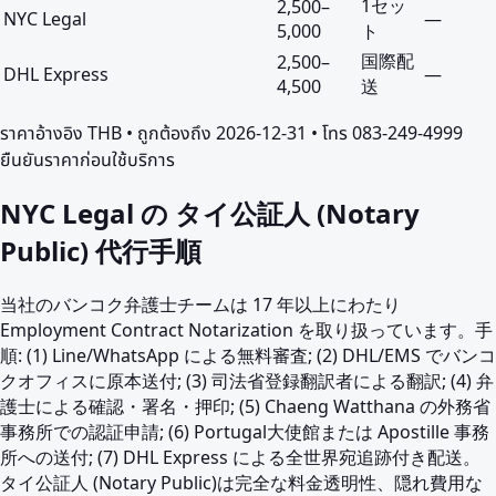
1セッ
2,500
–
NYC Legal
—
5,000
ト
国際配
2,500
–
DHL Express
—
4,500
送
ราคาอ้างอิง
THB
• ถูกต้องถึง
2026-12-31
• โทร 083-249-4999
ยืนยันราคาก่อนใช้บริการ
NYC Legal の タイ公証人 (Notary
Public) 代行手順
当社のバンコク弁護士チームは 17 年以上にわたり
Employment Contract Notarization を取り扱っています。手
順: (1) Line/WhatsApp による無料審査; (2) DHL/EMS でバンコ
クオフィスに原本送付; (3) 司法省登録翻訳者による翻訳; (4) 弁
護士による確認・署名・押印; (5) Chaeng Watthana の外務省
事務所での認証申請; (6) Portugal大使館または Apostille 事務
所への送付; (7) DHL Express による全世界宛追跡付き配送。
タイ公証人 (Notary Public)は完全な料金透明性、隠れ費用な