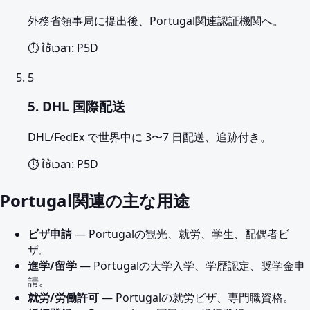
外務省領事局に提出後、Portugal関連認証機関へ。
⏱️ ใช้เวลา:
P5D
5
5. DHL 国際配送
DHL/FedEx で世界中に 3〜7 日配送、追跡付き。
⏱️ ใช้เวลา:
P5D
Portugal関連の主な用途
ビザ申請
— Portugalの観光、就労、学生、配偶者ビ
ザ。
進学/留学
— Portugalの大学入学、学歴認定、奨学金申
請。
就労/労働許可
— Portugalの就労ビザ、専門職資格。