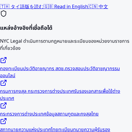
🇹🇭 タイ語版を読む
🇬🇧 Read in English
🇨🇳 中文
แหล่งอ้างอิงที่เชื่อถือได้
NYC Legal ดำเนินการตามกฎหมายและระเบียบของหน่วยงานราชการ
ที่เกี่ยวข้อง
กองทะเบียนประวัติอาชญากร สตช.
ตรวจสอบประวัติอาชญากรรม
ออนไลน์
กรมการกงสุล กระทรวงการต่างประเทศ
รับรองเอกสารเพื่อใช้ต่าง
ประเทศ
กระทรวงการต่างประเทศ
ข้อมูลสถานทูตและกงสุลไทย
สภาทนายความแห่งประเทศไทย
ทะเบียนทนายความผู้รับรอง