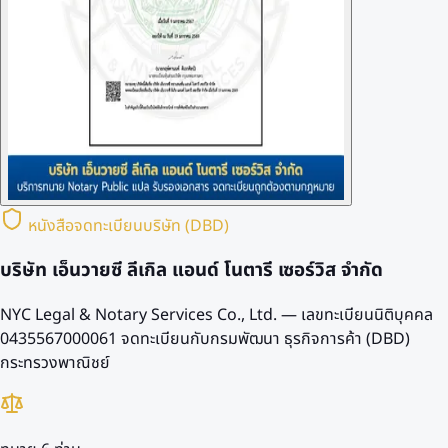
หนังสือจดทะเบียนบริษัท (DBD)
บริษัท เอ็นวายซี ลีเกิล แอนด์ โนตารี เซอร์วิส จำกัด
NYC Legal & Notary Services Co., Ltd. — เลขทะเบียนนิติบุคคล
0435567000061
จดทะเบียนกับกรมพัฒนา ธุรกิจการค้า (DBD)
กระทรวงพาณิชย์