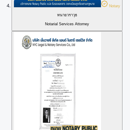
Notary
ทนายวราวุธ
Notarial Services Attorney