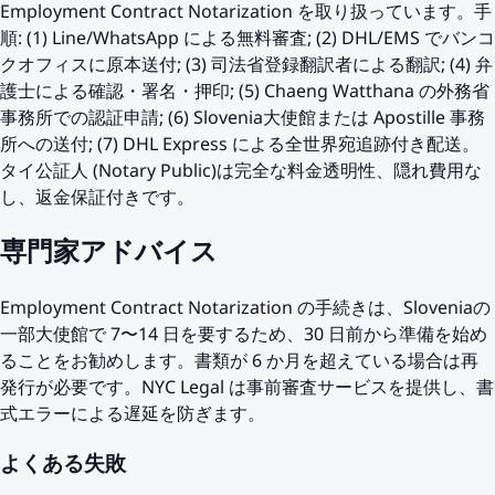
Employment Contract Notarization を取り扱っています。手
順: (1) Line/WhatsApp による無料審査; (2) DHL/EMS でバンコ
クオフィスに原本送付; (3) 司法省登録翻訳者による翻訳; (4) 弁
護士による確認・署名・押印; (5) Chaeng Watthana の外務省
事務所での認証申請; (6) Slovenia大使館または Apostille 事務
所への送付; (7) DHL Express による全世界宛追跡付き配送。
タイ公証人 (Notary Public)は完全な料金透明性、隠れ費用な
し、返金保証付きです。
専門家アドバイス
Employment Contract Notarization の手続きは、Sloveniaの
一部大使館で 7〜14 日を要するため、30 日前から準備を始め
ることをお勧めします。書類が 6 か月を超えている場合は再
発行が必要です。NYC Legal は事前審査サービスを提供し、書
式エラーによる遅延を防ぎます。
よくある失敗