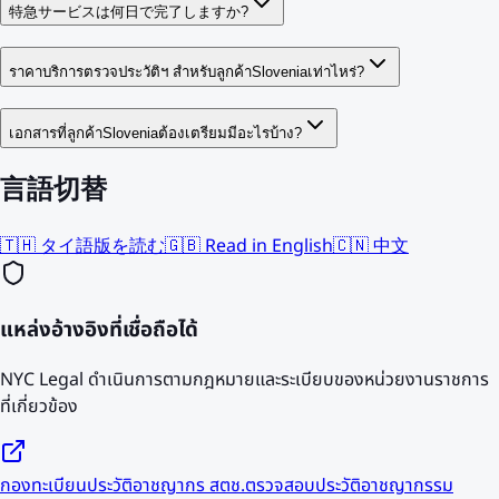
特急サービスは何日で完了しますか?
ราคาบริการตรวจประวัติฯ สำหรับลูกค้าSloveniaเท่าไหร่?
เอกสารที่ลูกค้าSloveniaต้องเตรียมมีอะไรบ้าง?
言語切替
🇹🇭 タイ語版を読む
🇬🇧 Read in English
🇨🇳 中文
แหล่งอ้างอิงที่เชื่อถือได้
NYC Legal ดำเนินการตามกฎหมายและระเบียบของหน่วยงานราชการ
ที่เกี่ยวข้อง
กองทะเบียนประวัติอาชญากร สตช.
ตรวจสอบประวัติอาชญากรรม