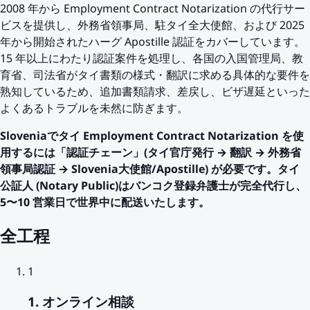
2008 年から Employment Contract Notarization の代行サー
ビスを提供し、外務省領事局、駐タイ全大使館、および 2025
年から開始されたハーグ Apostille 認証をカバーしています。
15 年以上にわたり認証案件を処理し、各国の入国管理局、教
育省、司法省がタイ書類の様式・翻訳に求める具体的な要件を
熟知しているため、追加書類請求、差戻し、ビザ遅延といった
よくあるトラブルを未然に防ぎます。
Sloveniaでタイ Employment Contract Notarization を使
用するには「認証チェーン」(タイ官庁発行 → 翻訳 → 外務省
領事局認証 → Slovenia大使館/Apostille) が必要です。タイ
公証人 (Notary Public)はバンコク登録弁護士が完全代行し、
5〜10 営業日で世界中に配送いたします。
全工程
1
1. オンライン相談