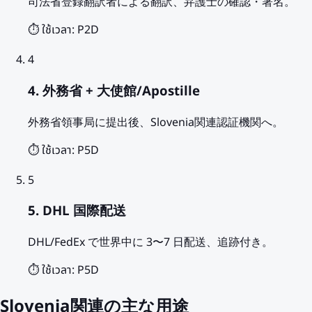
司法省登録翻訳者による翻訳、弁護士の確認・署名。
⏱️ ใช้เวลา:
P2D
4
4. 外務省 + 大使館/Apostille
外務省領事局に提出後、Slovenia関連認証機関へ。
⏱️ ใช้เวลา:
P5D
5
5. DHL 国際配送
DHL/FedEx で世界中に 3〜7 日配送、追跡付き。
⏱️ ใช้เวลา:
P5D
Slovenia関連の主な用途