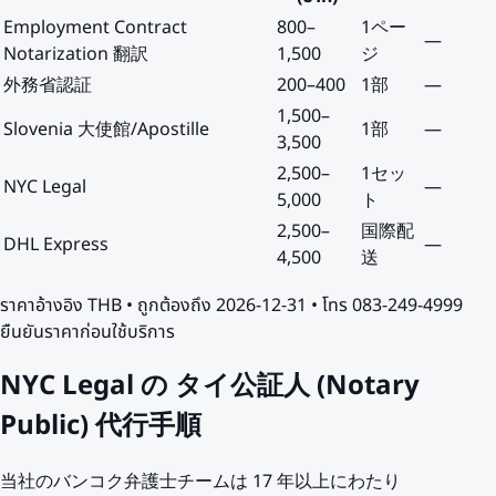
Employment Contract
800
–
1ペー
—
Notarization 翻訳
1,500
ジ
外務省認証
200
–
400
1部
—
1,500
–
Slovenia 大使館/Apostille
1部
—
3,500
2,500
–
1セッ
NYC Legal
—
5,000
ト
2,500
–
国際配
DHL Express
—
4,500
送
ราคาอ้างอิง
THB
• ถูกต้องถึง
2026-12-31
• โทร 083-249-4999
ยืนยันราคาก่อนใช้บริการ
NYC Legal の タイ公証人 (Notary
Public) 代行手順
当社のバンコク弁護士チームは 17 年以上にわたり