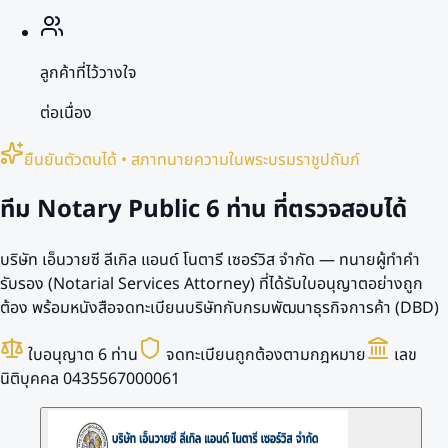
ลูกค้าที่ไว้วางใจ
ต่อเนื่อง
ยืนยันตัวตนได้ • สภาทนายความในพระบรมราชูปถัมภ์
ทีม Notary Public
6 ท่าน
ที่ตรวจสอบได้
บริษัท เอ็นวายซี ลีเกิล แอนด์ โนตารี เซอร์วิส จำกัด — ทนายผู้ทำคำ
รับรอง (Notarial Services Attorney) ที่ได้รับใบอนุญาตอย่างถูก
ต้อง พร้อมหนังสือจดทะเบียนบริษัทกับกรมพัฒนาธุรกิจการค้า (DBD)
ใบอนุญาต 6 ท่าน
จดทะเบียนถูกต้องตามกฎหมาย
เลข
นิติบุคคล 0435567000061