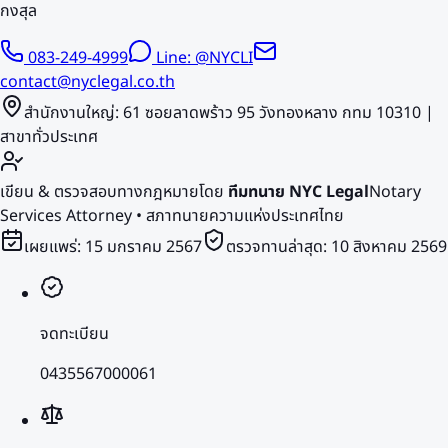
กงสุล
083-249-4999
Line: @NYCLI
contact@nyclegal.co.th
สำนักงานใหญ่: 61 ซอยลาดพร้าว 95 วังทองหลาง กทม 10310 |
สาขาทั่วประเทศ
เขียน & ตรวจสอบทางกฎหมายโดย
ทีมทนาย NYC Legal
Notary
Services Attorney • สภาทนายความแห่งประเทศไทย
เผยแพร่:
15 มกราคม 2567
ตรวจทานล่าสุด:
10 สิงหาคม 2569
จดทะเบียน
0435567000061