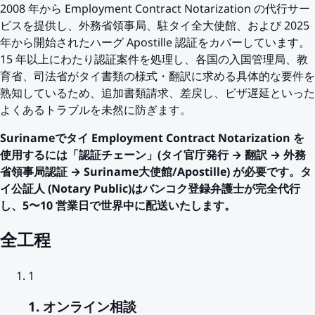
2008 年から Employment Contract Notarization の代行サー
ビスを提供し、外務省領事局、駐タイ全大使館、および 2025
年から開始されたハーグ Apostille 認証をカバーしています。
15 年以上にわたり認証案件を処理し、各国の入国管理局、教
育省、司法省がタイ書類の様式・翻訳に求める具体的な要件を
熟知しているため、追加書類請求、差戻し、ビザ遅延といった
よくあるトラブルを未然に防ぎます。
Surinameでタイ Employment Contract Notarization を
使用するには「認証チェーン」(タイ官庁発行 → 翻訳 → 外務
省領事局認証 → Suriname大使館/Apostille) が必要です。タ
イ公証人 (Notary Public)はバンコク登録弁護士が完全代行
し、5〜10 営業日で世界中に配送いたします。
全工程
1
1. オンライン相談