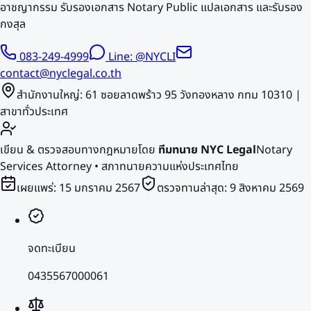
อาชญากรรม รับรองเอกสาร Notary Public แปลเอกสาร และรับรอง
กงสุล
083-249-4999
Line: @NYCLI
contact@nyclegal.co.th
สำนักงานใหญ่: 61 ซอยลาดพร้าว 95 วังทองหลาง กทม 10310 |
สาขาทั่วประเทศ
เขียน & ตรวจสอบทางกฎหมายโดย
ทีมทนาย NYC Legal
Notary
Services Attorney • สภาทนายความแห่งประเทศไทย
เผยแพร่:
15 มกราคม 2567
ตรวจทานล่าสุด:
9 สิงหาคม 2569
จดทะเบียน
0435567000061