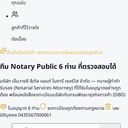
ทุกฉบับ
ลูกค้าที่ไว้วางใจ
ต่อเนื่อง
ยืนยันตัวตนได้ • สภาทนายความในพระบรมราชูปถัมภ์
ทีม Notary Public
6 ท่าน
ที่ตรวจสอบได้
บริษัท เอ็นวายซี ลีเกิล แอนด์ โนตารี เซอร์วิส จำกัด — ทนายผู้ทำคำ
รับรอง (Notarial Services Attorney) ที่ได้รับใบอนุญาตอย่างถูก
ต้อง พร้อมหนังสือจดทะเบียนบริษัทกับกรมพัฒนาธุรกิจการค้า (DBD)
ใบอนุญาต 6 ท่าน
จดทะเบียนถูกต้องตามกฎหมาย
เลข
นิติบุคคล 0435567000061