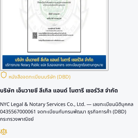
หนังสือจดทะเบียนบริษัท (DBD)
บริษัท เอ็นวายซี ลีเกิล แอนด์ โนตารี เซอร์วิส จำกัด
NYC Legal & Notary Services Co., Ltd. — เลขทะเบียนนิติบุคคล
0435567000061
จดทะเบียนกับกรมพัฒนา ธุรกิจการค้า (DBD)
กระทรวงพาณิชย์