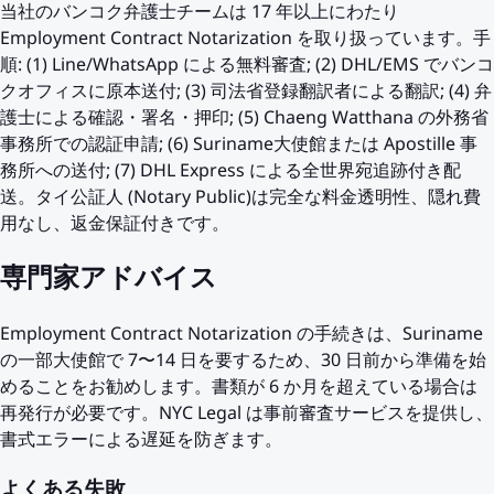
当社のバンコク弁護士チームは 17 年以上にわたり
Employment Contract Notarization を取り扱っています。手
順: (1) Line/WhatsApp による無料審査; (2) DHL/EMS でバンコ
クオフィスに原本送付; (3) 司法省登録翻訳者による翻訳; (4) 弁
護士による確認・署名・押印; (5) Chaeng Watthana の外務省
事務所での認証申請; (6) Suriname大使館または Apostille 事
務所への送付; (7) DHL Express による全世界宛追跡付き配
送。タイ公証人 (Notary Public)は完全な料金透明性、隠れ費
用なし、返金保証付きです。
専門家アドバイス
Employment Contract Notarization の手続きは、Suriname
の一部大使館で 7〜14 日を要するため、30 日前から準備を始
めることをお勧めします。書類が 6 か月を超えている場合は
再発行が必要です。NYC Legal は事前審査サービスを提供し、
書式エラーによる遅延を防ぎます。
よくある失敗