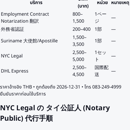
บริการ
หน่วย
หมายเหตุ
(บาท)
Employment Contract
800
–
1ペー
—
Notarization 翻訳
1,500
ジ
外務省認証
200
–
400
1部
—
1,500
–
Suriname 大使館/Apostille
1部
—
3,500
2,500
–
1セッ
NYC Legal
—
5,000
ト
2,500
–
国際配
DHL Express
—
4,500
送
ราคาอ้างอิง
THB
• ถูกต้องถึง
2026-12-31
• โทร 083-249-4999
ยืนยันราคาก่อนใช้บริการ
NYC Legal の タイ公証人 (Notary
Public) 代行手順