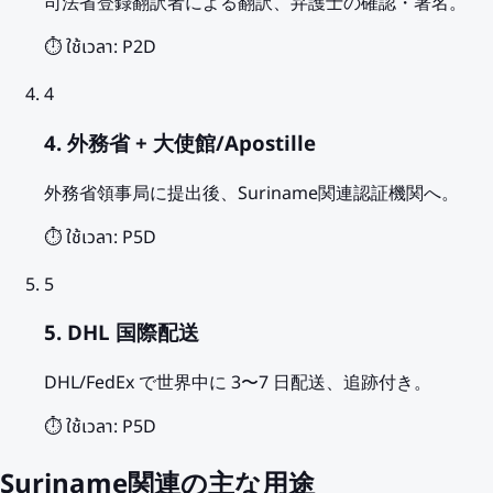
司法省登録翻訳者による翻訳、弁護士の確認・署名。
⏱️ ใช้เวลา:
P2D
4
4. 外務省 + 大使館/Apostille
外務省領事局に提出後、Suriname関連認証機関へ。
⏱️ ใช้เวลา:
P5D
5
5. DHL 国際配送
DHL/FedEx で世界中に 3〜7 日配送、追跡付き。
⏱️ ใช้เวลา:
P5D
Suriname関連の主な用途