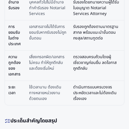
อำนาจ
บุคคลทั่วไปไม่มีอำนาจ
รับรองโดยทนายความผู้ได้รับ
รับรอง
ทำคำรับรอง Notarial
ใบอนุญาต Notarial
Services
Services Attorney
การ
เอกสารอาจไม่ได้รับการ
รับรองถูกต้องตามมาตรฐาน
ยอมรับ
ยอมรับหากรับรองไม่ถูก
สากล พร้อมแนะนำขั้นตอน
ในต่าง
ขั้นตอน
กงสุล/สถานทูตต่อ
ประเทศ
ความ
เสี่ยงกรอกผิด/เอกสาร
ตรวจสอบครบถ้วนโดยผู้
ถูกต้อง
ไม่ครบ ทำให้ถูกตีกลับ
เชี่ยวชาญก่อนยื่น ลดโอกาส
ของ
และต้องเริ่มใหม่
ถูกตีกลับ
เอกสาร
ระยะ
ใช้เวลานาน ต้องเดิน
ดำเนินการแบบครบวงจร
เวลา
ทางหลายหน่วยงาน
ประหยัดเวลาและไม่ต้องเดิน
ด้วยตนเอง
เรื่องเอง
ประเด็นสำคัญโดยสรุป