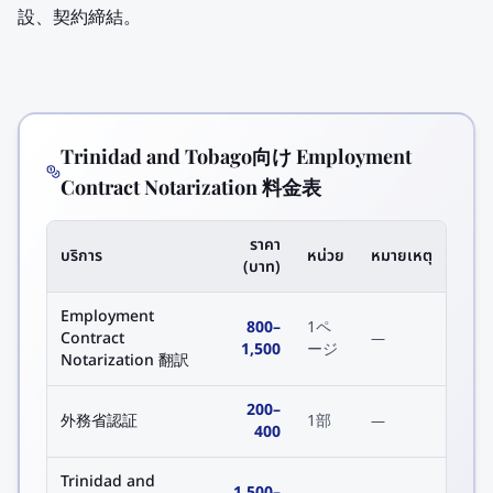
設、契約締結。
Trinidad and Tobago向け Employment
Contract Notarization 料金表
ราคา
บริการ
หน่วย
หมายเหตุ
(บาท)
Employment
800
–
1ペ
Contract
—
1,500
ージ
Notarization 翻訳
200
–
外務省認証
1部
—
400
Trinidad and
1,500
–