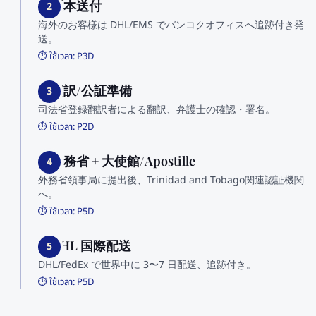
2. 原本送付
2
海外のお客様は DHL/EMS でバンコクオフィスへ追跡付き発
送。
⏱️ ใช้เวลา:
P3D
3. 翻訳/公証準備
3
司法省登録翻訳者による翻訳、弁護士の確認・署名。
⏱️ ใช้เวลา:
P2D
4. 外務省 + 大使館/Apostille
4
外務省領事局に提出後、Trinidad and Tobago関連認証機関
へ。
⏱️ ใช้เวลา:
P5D
5. DHL 国際配送
5
DHL/FedEx で世界中に 3〜7 日配送、追跡付き。
⏱️ ใช้เวลา:
P5D