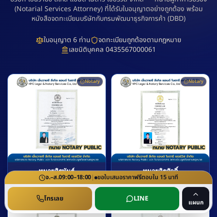
(Notarial Services Attorney) ที่ได้รับใบอนุญาตอย่างถูกต้อง พร้อม
หนังสือจดทะเบียนบริษัทกับกรมพัฒนาธุรกิจการค้า (DBD)
ใบอนุญาต 6 ท่าน
จดทะเบียนถูกต้องตามกฎหมาย
เลขนิติบุคคล 0435567000061
Notary
Notary
ทนายจิรพันธ์
ทนายจิรศักดิ์
จ.–ส.
09:00–18:00
|
ขอใบเสนอราคา
ฟรี
ตอบใน
15
นาที
Notarial Services Attorney
Notarial Services Attorney
โทรเลย
LINE
แผนก
Notary
Notary