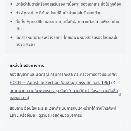
เข้าใจว่าโนตารีหรือกงสุลรับรอง “เนื้อหา” ของเอกสาร ซึ่งไม่ถูกต้อง
ทำ Apostille ที่ต้นฉบับแต่ลืมนำคำแปลไปรับรองด้วย
ยื่นทั้ง Apostille และสถานทูตทั้งที่ปลายทางต้องการเพียงอย่าง
เดียว
เอกสารหมดอายุระหว่างรอคิว โดยเฉพาะหนังสือรับรองโสดและใบ
ตรวจประวัติ
แหล่งอ้างอิงทางการ
กองสัญชาติและนิติกรณ์ กรมการกงสุล กระทรวงการต่างประเทศ
HCCH — Apostille Section (อนุสัญญากรุงเฮก ค.ศ. 1961)
สภาทนายความในพระบรมราชูปถัมภ์ (ทนายผู้ทำคำรับรองลายมือชื่อ
และเอกสาร)
สอบถามเงื่อนไขและระยะเวลาดำเนินการกับเจ้าหน้าที่ได้ทางโทรศัพท์
LINE หรืออีเมล ·
ดูรายละเอียดหมวดบริการนี้