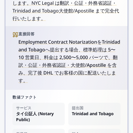
します。NYC Legal は翻訳・公証・外務省認証・
Trinidad and Tobago大使館/Apostille まで完全代
行いたします。
直接回答
Employment Contract NotarizationをTrinidad
and Tobagoへ提出する場合、標準処理は 5〜
10 営業日、料金は 2,500〜5,000 バーツで、翻
訳・公証・外務省認証・大使館/Apostille を含
み、完了後 DHL でお客様の国に配送いたしま
す。
数値ファクト
サービス
提出国
タイ公証人 (Notary
Trinidad and Tobago
Public)