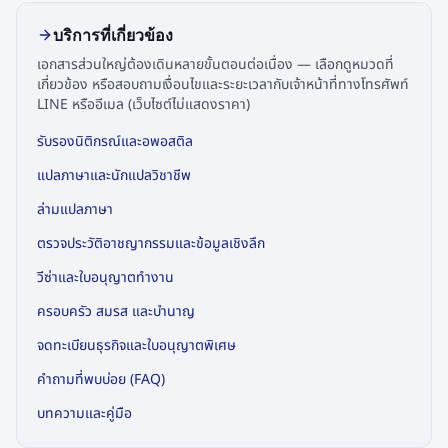
บริการที่เกี่ยวข้อง
เอกสารส่วนใหญ่ต้องเดินหลายขั้นตอนต่อเนื่อง — เลือกดูหมวดที่
เกี่ยวข้อง หรือสอบถามเงื่อนไขและระยะเวลากับเจ้าหน้าที่ทางโทรศัพท์
LINE หรืออีเมล (เว็บไซต์ไม่แสดงราคา)
รับรองนิติกรณ์และอพอสติล
แปลภาษาและนักแปลวิชาชีพ
ล่ามแปลภาษา
ตรวจประวัติอาชญากรรมและข้อมูลเชิงลึก
วีซ่าและใบอนุญาตทำงาน
ครอบครัว สมรส และบำนาญ
จดทะเบียนธุรกิจและใบอนุญาตพิเศษ
คำถามที่พบบ่อย (FAQ)
บทความและคู่มือ