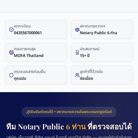
จดทะเบียน
สภาทนายความฯ
0435567000061
Notary Public 6 ท่าน
กรมการกงสุล
ประสบการณ์
MOFA Thailand
15+ ปี
ตรวจเอกสารก่อนยื่น
ลูกค้าที่ไว้วางใจ
ทุกฉบับ
ต่อเนื่อง
ยืนยันตัวตนได้ • สภาทนายความในพระบรมราชูปถัมภ์
ทีม Notary Public
6 ท่าน
ที่ตรวจสอบได้
บริษัท เอ็นวายซี ลีเกิล แอนด์ โนตารี เซอร์วิส จำกัด — ทนายผู้ทำคำรับรอง