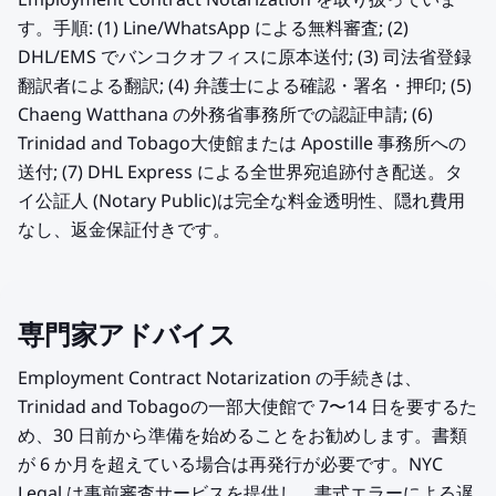
Employment Contract Notarization を取り扱っていま
す。手順: (1) Line/WhatsApp による無料審査; (2)
DHL/EMS でバンコクオフィスに原本送付; (3) 司法省登録
翻訳者による翻訳; (4) 弁護士による確認・署名・押印; (5)
Chaeng Watthana の外務省事務所での認証申請; (6)
Trinidad and Tobago大使館または Apostille 事務所への
送付; (7) DHL Express による全世界宛追跡付き配送。タ
イ公証人 (Notary Public)は完全な料金透明性、隠れ費用
なし、返金保証付きです。
専門家アドバイス
Employment Contract Notarization の手続きは、
Trinidad and Tobagoの一部大使館で 7〜14 日を要するた
め、30 日前から準備を始めることをお勧めします。書類
が 6 か月を超えている場合は再発行が必要です。NYC
Legal は事前審査サービスを提供し、書式エラーによる遅