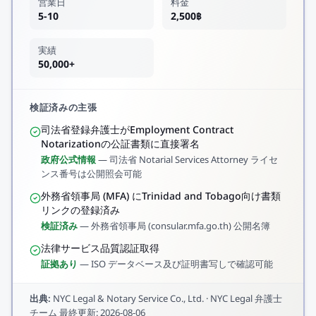
営業日
料金
5-10
2,500฿
実績
50,000+
検証済みの主張
司法省登録弁護士がEmployment Contract
Notarizationの公証書類に直接署名
政府公式情報
—
司法省 Notarial Services Attorney ライセ
ンス番号は公開照会可能
外務省領事局 (MFA) にTrinidad and Tobago向け書類
リンクの登録済み
検証済み
—
外務省領事局 (consular.mfa.go.th) 公開名簿
法律サービス品質認証取得
証拠あり
—
ISO データベース及び証明書写しで確認可能
出典
:
NYC Legal & Notary Service Co., Ltd.
·
NYC Legal 弁護士
チーム
最終更新
:
2026-08-06