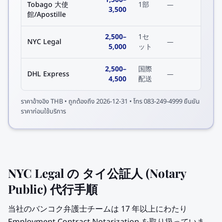
Tobago 大使
1部
—
3,500
館/Apostille
2,500
–
1セ
NYC Legal
—
5,000
ット
2,500
–
国際
DHL Express
—
4,500
配送
ราคาอ้างอิง
THB
• ถูกต้องถึง
2026-12-31
• โทร 083-249-4999 ยืนยัน
ราคาก่อนใช้บริการ
NYC Legal の タイ公証人 (Notary
Public) 代行手順
当社のバンコク弁護士チームは 17 年以上にわたり