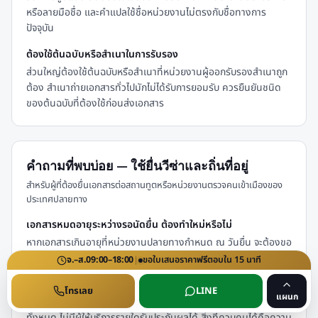
หรือลายมือชื่อ และคำแปลใช้ชื่อหน่วยงานไม่ตรงกับชื่อทางการ
ปัจจุบัน
ต้องใช้ต้นฉบับหรือสำเนาในการรับรอง
ส่วนใหญ่ต้องใช้ต้นฉบับหรือสำเนาที่หน่วยงานผู้ออกรับรองสำเนาถูก
ต้อง สำเนาถ่ายเอกสารทั่วไปมักไม่ได้รับการยอมรับ ควรยืนยันชนิด
ของต้นฉบับที่ต้องใช้ก่อนส่งเอกสาร
คำถามที่พบบ่อย — ใช้ยื่นวีซ่าและถิ่นที่อยู่
สำหรับผู้ที่ต้องยื่นเอกสารต่อสถานทูตหรือหน่วยงานตรวจคนเข้าเมืองของ
ประเทศปลายทาง
เอกสารหมดอายุระหว่างรอนัดยื่น ต้องทำใหม่หรือไม่
หากเอกสารเกินอายุที่หน่วยงานปลายทางกำหนด ณ วันยื่น จะต้องขอ
ฉบับใหม่ จึงควรวางแผนวันขอเอกสารให้สอดคล้องกับวันนัดยื่นจริง
จ.–ส.
09:00–18:00
|
ขอใบเสนอราคา
ฟรี
ตอบใน
15
นาที
ผลการพิจารณาวีซ่าขึ้นกับอะไร
โทรเลย
LINE
แผนก
เป็นดุลพินิจของสถานทูตหรือหน่วยงานตรวจคนเข้าเมืองปลายทาง
ทั้งหมด ไม่มีผู้ให้บริการรายใดรับประกันผลได้ สิ่งที่ควบคุมได้คือความ