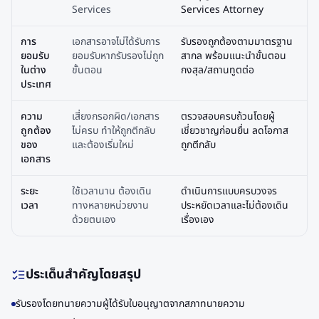
Services
Services Attorney
การ
เอกสารอาจไม่ได้รับการ
รับรองถูกต้องตามมาตรฐาน
ยอมรับ
ยอมรับหากรับรองไม่ถูก
สากล พร้อมแนะนำขั้นตอน
ในต่าง
ขั้นตอน
กงสุล/สถานทูตต่อ
ประเทศ
ความ
เสี่ยงกรอกผิด/เอกสาร
ตรวจสอบครบถ้วนโดยผู้
ถูกต้อง
ไม่ครบ ทำให้ถูกตีกลับ
เชี่ยวชาญก่อนยื่น ลดโอกาส
ของ
และต้องเริ่มใหม่
ถูกตีกลับ
เอกสาร
ระยะ
ใช้เวลานาน ต้องเดิน
ดำเนินการแบบครบวงจร
เวลา
ทางหลายหน่วยงาน
ประหยัดเวลาและไม่ต้องเดิน
ด้วยตนเอง
เรื่องเอง
ประเด็นสำคัญโดยสรุป
รับรองโดยทนายความผู้ได้รับใบอนุญาตจากสภาทนายความ