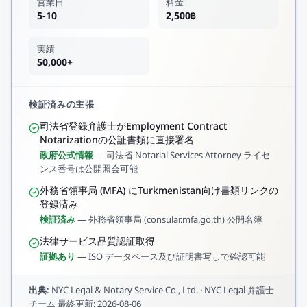
営業日
料金
5-10
2,500฿
実績
50,000+
検証済みの主張
司法省登録弁護士がEmployment Contract
Notarizationの公証書類に直接署名
政府公式情報
—
司法省 Notarial Services Attorney ライセ
ンス番号は公開照会可能
外務省領事局 (MFA) にTurkmenistan向け書類リンクの
登録済み
検証済み
—
外務省領事局 (consular.mfa.go.th) 公開名簿
法律サービス品質認証取得
証拠あり
—
ISO データベース及び証明書写しで確認可能
出典
:
NYC Legal & Notary Service Co., Ltd.
·
NYC Legal 弁護士
チーム
最終更新
:
2026-08-06