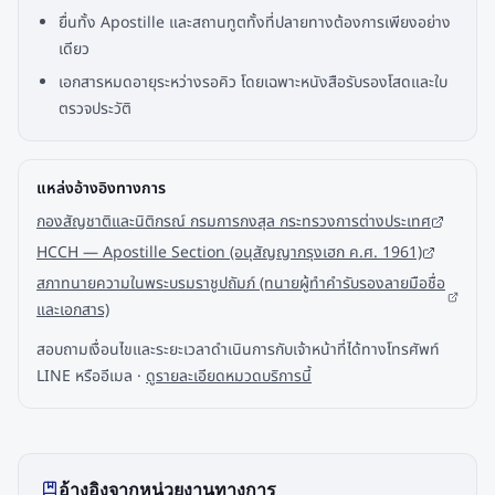
ยื่นทั้ง Apostille และสถานทูตทั้งที่ปลายทางต้องการเพียงอย่าง
เดียว
เอกสารหมดอายุระหว่างรอคิว โดยเฉพาะหนังสือรับรองโสดและใบ
ตรวจประวัติ
แหล่งอ้างอิงทางการ
กองสัญชาติและนิติกรณ์ กรมการกงสุล กระทรวงการต่างประเทศ
HCCH — Apostille Section (อนุสัญญากรุงเฮก ค.ศ. 1961)
สภาทนายความในพระบรมราชูปถัมภ์ (ทนายผู้ทำคำรับรองลายมือชื่อ
และเอกสาร)
สอบถามเงื่อนไขและระยะเวลาดำเนินการกับเจ้าหน้าที่ได้ทางโทรศัพท์
LINE หรืออีเมล ·
ดูรายละเอียดหมวดบริการนี้
อ้างอิงจากหน่วยงานทางการ