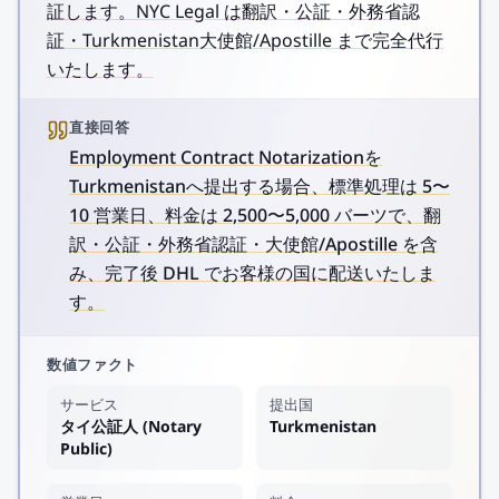
証します。NYC Legal は翻訳・公証・外務省認
証・Turkmenistan大使館/Apostille まで完全代行
いたします。
直接回答
Employment Contract Notarizationを
Turkmenistanへ提出する場合、標準処理は 5〜
10 営業日、料金は 2,500〜5,000 バーツで、翻
訳・公証・外務省認証・大使館/Apostille を含
み、完了後 DHL でお客様の国に配送いたしま
す。
数値ファクト
サービス
提出国
タイ公証人 (Notary
Turkmenistan
Public)