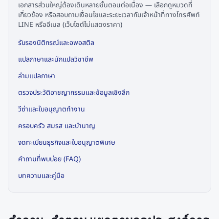
เอกสารส่วนใหญ่ต้องเดินหลายขั้นตอนต่อเนื่อง — เลือกดูหมวดที่
เกี่ยวข้อง หรือสอบถามเงื่อนไขและระยะเวลากับเจ้าหน้าที่ทางโทรศัพท์
LINE หรืออีเมล (เว็บไซต์ไม่แสดงราคา)
รับรองนิติกรณ์และอพอสติล
แปลภาษาและนักแปลวิชาชีพ
ล่ามแปลภาษา
ตรวจประวัติอาชญากรรมและข้อมูลเชิงลึก
วีซ่าและใบอนุญาตทำงาน
ครอบครัว สมรส และบำนาญ
จดทะเบียนธุรกิจและใบอนุญาตพิเศษ
คำถามที่พบบ่อย (FAQ)
บทความและคู่มือ