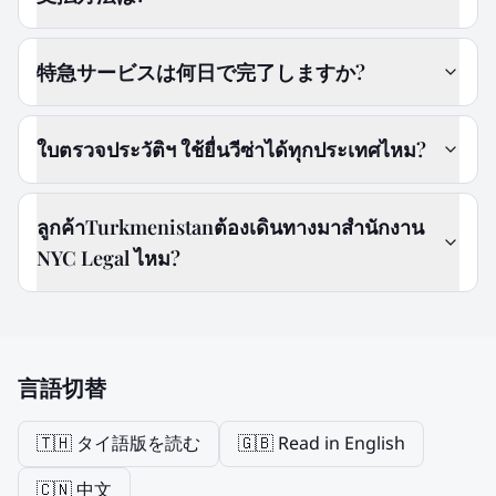
特急サービスは何日で完了しますか?
ใบตรวจประวัติฯ ใช้ยื่นวีซ่าได้ทุกประเทศไหม?
ลูกค้าTurkmenistanต้องเดินทางมาสำนักงาน
NYC Legal ไหม?
言語切替
🇹🇭 タイ語版を読む
🇬🇧 Read in English
🇨🇳 中文