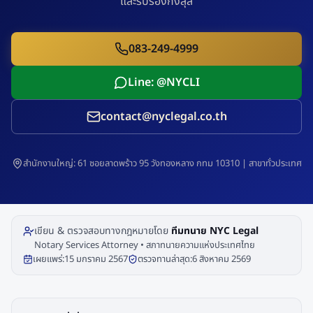
และรับรองกงสุล
083-249-4999
Line: @NYCLI
contact@nyclegal.co.th
สำนักงานใหญ่: 61 ซอยลาดพร้าว 95 วังทองหลาง กทม 10310 | สาขาทั่วประเทศ
เขียน & ตรวจสอบทางกฎหมายโดย
ทีมทนาย NYC Legal
Notary Services Attorney • สภาทนายความแห่งประเทศไทย
เผยแพร่:
15 มกราคม 2567
ตรวจทานล่าสุด:
6 สิงหาคม 2569