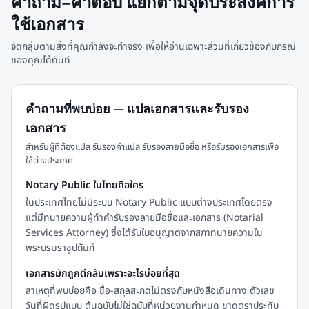
คำถาม–คำตอบ แยกตามจุดประสงค์การ
ใช้เอกสาร
จัดกลุ่มตามสิ่งที่คุณกำลังจะทำจริง เพื่อให้อ่านเฉพาะส่วนที่เกี่ยวข้องกับกรณี
ของคุณได้ทันที
คำถามที่พบบ่อย — แปลเอกสารและรับรอง
เอกสาร
สำหรับผู้ที่ต้องแปล รับรองคำแปล รับรองลายมือชื่อ หรือรับรองเอกสารเพื่อ
ใช้ต่างประเทศ
Notary Public ในไทยคือใคร
ในประเทศไทยไม่มีระบบ Notary Public แบบต่างประเทศโดยตรง
แต่มีทนายความผู้ทำคำรับรองลายมือชื่อและเอกสาร (Notarial
Services Attorney) ซึ่งได้รับใบอนุญาตจากสภาทนายความใน
พระบรมราชูปถัมภ์
เอกสารมักถูกตีกลับเพราะอะไรบ่อยที่สุด
สาเหตุที่พบบ่อยคือ ชื่อ-สกุลสะกดไม่ตรงกับหนังสือเดินทาง ตัวเลข
วันที่ผิดรูปแบบ ต้นฉบับไม่ใช่ฉบับที่หน่วยงานกำหนด ขาดตราประทับ