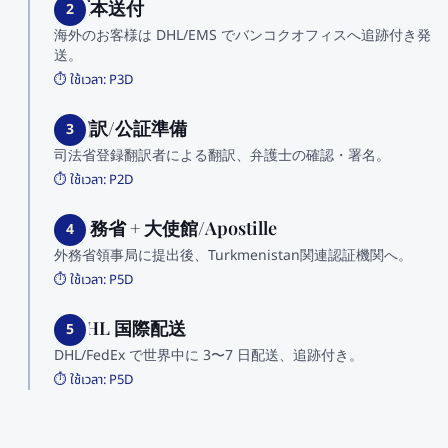
2. 原本送付
2
海外のお客様は DHL/EMS でバンコクオフィスへ追跡付き発
送。
⏱️ ใช้เวลา:
P3D
3. 翻訳/公証準備
3
司法省登録翻訳者による翻訳、弁護士の確認・署名。
⏱️ ใช้เวลา:
P2D
4. 外務省 + 大使館/Apostille
4
外務省領事局に提出後、Turkmenistan関連認証機関へ。
⏱️ ใช้เวลา:
P5D
5. DHL 国際配送
5
DHL/FedEx で世界中に 3〜7 日配送、追跡付き。
⏱️ ใช้เวลา:
P5D