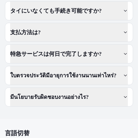
タイにいなくても手続き可能ですか?
支払方法は?
特急サービスは何日で完了しますか?
ใบตรวจประวัติมีอายุการใช้งานนานเท่าไหร่?
มีนโยบายรับผิดชอบงานอย่างไร?
言語切替