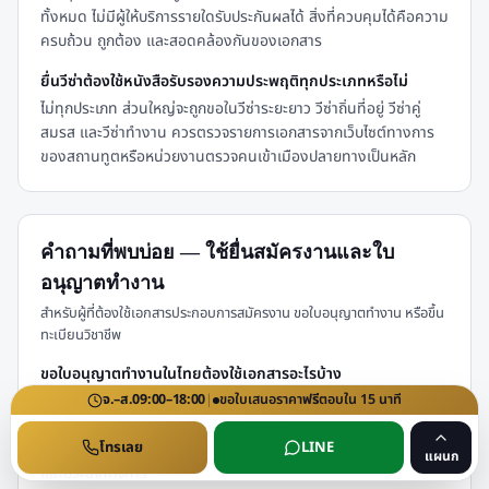
ทั้งหมด ไม่มีผู้ให้บริการรายใดรับประกันผลได้ สิ่งที่ควบคุมได้คือความ
ครบถ้วน ถูกต้อง และสอดคล้องกันของเอกสาร
ยื่นวีซ่าต้องใช้หนังสือรับรองความประพฤติทุกประเภทหรือไม่
ไม่ทุกประเภท ส่วนใหญ่จะถูกขอในวีซ่าระยะยาว วีซ่าถิ่นที่อยู่ วีซ่าคู่
สมรส และวีซ่าทำงาน ควรตรวจรายการเอกสารจากเว็บไซต์ทางการ
ของสถานทูตหรือหน่วยงานตรวจคนเข้าเมืองปลายทางเป็นหลัก
คำถามที่พบบ่อย — ใช้ยื่นสมัครงานและใบ
อนุญาตทำงาน
สำหรับผู้ที่ต้องใช้เอกสารประกอบการสมัครงาน ขอใบอนุญาตทำงาน หรือขึ้น
ทะเบียนวิชาชีพ
ขอใบอนุญาตทำงานในไทยต้องใช้เอกสารอะไรบ้าง
โดยทั่วไปประกอบด้วยหนังสือเดินทาง วีซ่าประเภทที่ถูกต้อง เอกสาร
จ.–ส.
09:00–18:00
|
ขอใบเสนอราคา
ฟรี
ตอบใน
15
นาที
นายจ้าง วุฒิการศึกษา และใบรับรองแพทย์ เอกสารต่างประเทศต้อง
โทรเลย
LINE
แปลและรับรองก่อนยื่น รายการที่แน่นอนขึ้นกับกรมการจัดหางาน
แผนก
และประเภทกิจการ