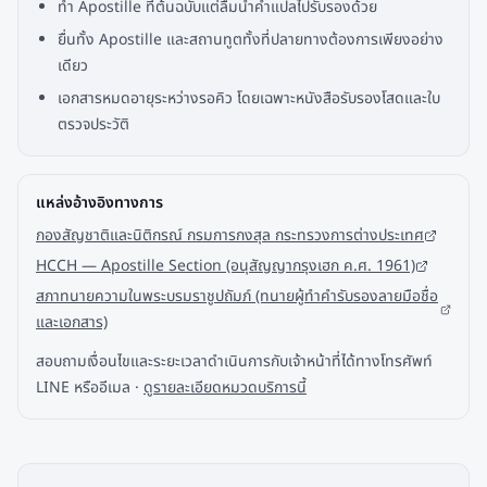
ทำ Apostille ที่ต้นฉบับแต่ลืมนำคำแปลไปรับรองด้วย
ยื่นทั้ง Apostille และสถานทูตทั้งที่ปลายทางต้องการเพียงอย่าง
เดียว
เอกสารหมดอายุระหว่างรอคิว โดยเฉพาะหนังสือรับรองโสดและใบ
ตรวจประวัติ
แหล่งอ้างอิงทางการ
กองสัญชาติและนิติกรณ์ กรมการกงสุล กระทรวงการต่างประเทศ
HCCH — Apostille Section (อนุสัญญากรุงเฮก ค.ศ. 1961)
สภาทนายความในพระบรมราชูปถัมภ์ (ทนายผู้ทำคำรับรองลายมือชื่อ
และเอกสาร)
สอบถามเงื่อนไขและระยะเวลาดำเนินการกับเจ้าหน้าที่ได้ทางโทรศัพท์
LINE หรืออีเมล ·
ดูรายละเอียดหมวดบริการนี้