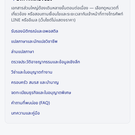
เอกสารส่วนใหญ่ต้องเดินหลายขั้นตอนต่อเนื่อง — เลือกดูหมวดที่
เกี่ยวข้อง หรือสอบถามเงื่อนไขและระยะเวลากับเจ้าหน้าที่ทางโทรศัพท์
LINE หรืออีเมล (เว็บไซต์ไม่แสดงราคา)
รับรองนิติกรณ์และอพอสติล
แปลภาษาและนักแปลวิชาชีพ
ล่ามแปลภาษา
ตรวจประวัติอาชญากรรมและข้อมูลเชิงลึก
วีซ่าและใบอนุญาตทำงาน
ครอบครัว สมรส และบำนาญ
จดทะเบียนธุรกิจและใบอนุญาตพิเศษ
คำถามที่พบบ่อย (FAQ)
บทความและคู่มือ