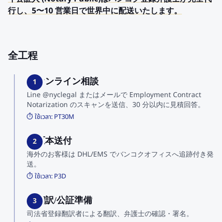
行し、5〜10 営業日で世界中に配送いたします。
全工程
1. オンライン相談
1
Line @nyclegal またはメールで Employment Contract
Notarization のスキャンを送信、30 分以内に見積回答。
⏱️ ใช้เวลา:
PT30M
2. 原本送付
2
海外のお客様は DHL/EMS でバンコクオフィスへ追跡付き発
送。
⏱️ ใช้เวลา:
P3D
3. 翻訳/公証準備
3
司法省登録翻訳者による翻訳、弁護士の確認・署名。