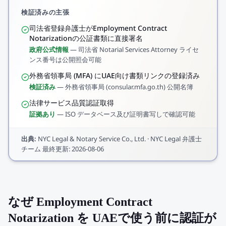
検証済みの主張
司法省登録弁護士がEmployment Contract
Notarizationの公証書類に直接署名
政府公式情報
—
司法省 Notarial Services Attorney ライセ
ンス番号は公開照会可能
外務省領事局 (MFA) にUAE向け書類リンクの登録済み
検証済み
—
外務省領事局 (consular.mfa.go.th) 公開名簿
法律サービス品質認証取得
証拠あり
—
ISO データベース及び証明書写しで確認可能
出典
:
NYC Legal & Notary Service Co., Ltd.
·
NYC Legal 弁護士
チーム
最終更新
:
2026-08-06
なぜ Employment Contract
Notarization を UAEで使う前に認証が