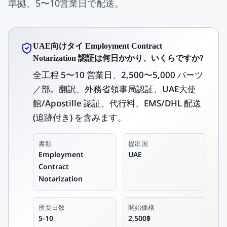
準拠、5〜10営業日で配送。
UAE向けタイ Employment Contract
Notarization 認証は何日かかり、いくらですか?
全工程 5〜10 営業日、2,500〜5,000 バーツ
／部。翻訳、外務省領事局認証、UAE大使
館/Apostille 認証、代行料、EMS/DHL 配送
(追跡付き) を含みます。
書類
提出国
Employment
UAE
Contract
Notarization
所要日数
開始価格
5-10
2,500฿