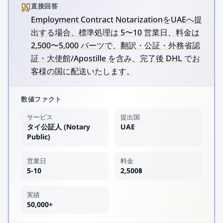
直接回答
Employment Contract NotarizationをUAEへ提
出する場合、標準処理は 5〜10 営業日、料金は
2,500〜5,000 バーツで、翻訳・公証・外務省認
証・大使館/Apostille を含み、完了後 DHL でお
客様の国に配送いたします。
数値ファクト
サービス
提出国
タイ公証人 (Notary
UAE
Public)
営業日
料金
5-10
2,500฿
実績
50,000+