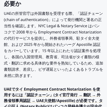
必要か
UAEの所管官庁は外国書類を受理する際、「認証チェーン
(chain of authentication)」によって発行機関と署名の正
当性を確認します。NYC Legal & Notary Service はバン
コクで 2008 年から Employment Contract Notarization
の代行サービスを提供し、外務省領事局、駐タイ全大使
館、および 2025 年から開始されたハーグ Apostille 認証
をカバーしています。15 年以上にわたり認証案件を処理
し、各国の入国管理局、教育省、司法省がタイ書類の様
式・翻訳に求める具体的な要件を熟知しているため、追加
書類請求、差戻し、ビザ遅延といったよくあるトラブルを
未然に防ぎます。
UAEでタイ Employment Contract Notarization を使
用するには「認証チェーン」(タイ官庁発行 → 翻訳 → 外
務省領事局認証 → UAE大使館/Apostille) が必要です。タ
イ公証人 (Notary Public)はバンコク登録弁護士が完全代