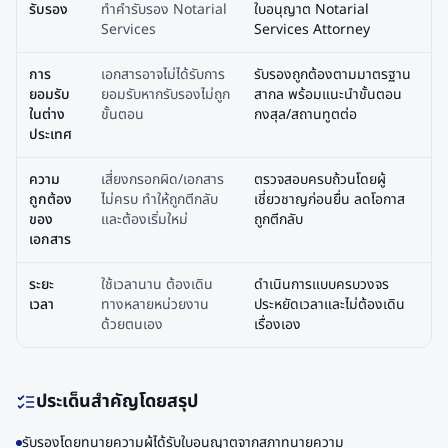
รับรอง
ทำคำรับรอง Notarial
ใบอนุญาต Notarial
Services
Services Attorney
การ
เอกสารอาจไม่ได้รับการ
รับรองถูกต้องตามมาตรฐาน
ยอมรับ
ยอมรับหากรับรองไม่ถูก
สากล พร้อมแนะนำขั้นตอน
ในต่าง
ขั้นตอน
กงสุล/สถานทูตต่อ
ประเทศ
ความ
เสี่ยงกรอกผิด/เอกสาร
ตรวจสอบครบถ้วนโดยผู้
ถูกต้อง
ไม่ครบ ทำให้ถูกตีกลับ
เชี่ยวชาญก่อนยื่น ลดโอกาส
ของ
และต้องเริ่มใหม่
ถูกตีกลับ
เอกสาร
ระยะ
ใช้เวลานาน ต้องเดิน
ดำเนินการแบบครบวงจร
เวลา
ทางหลายหน่วยงาน
ประหยัดเวลาและไม่ต้องเดิน
ด้วยตนเอง
เรื่องเอง
ประเด็นสำคัญโดยสรุป
รับรองโดยทนายความผู้ได้รับใบอนุญาตจากสภาทนายความ