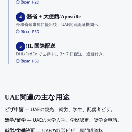
⏱️ ใช้เวลา:
P2D
4. 外務省 + 大使館/Apostille
4
外務省領事局に提出後、UAE関連認証機関へ。
⏱️ ใช้เวลา:
P5D
5. DHL 国際配送
5
DHL/FedEx で世界中に 3〜7 日配送、追跡付き。
⏱️ ใช้เวลา:
P5D
UAE関連の主な用途
ビザ申請
— UAEの観光、就労、学生、配偶者ビザ。
進学/留学
— UAEの大学入学、学歴認定、奨学金申請。
就労/労働許可
— UAEの就労ビザ、専門職資格。