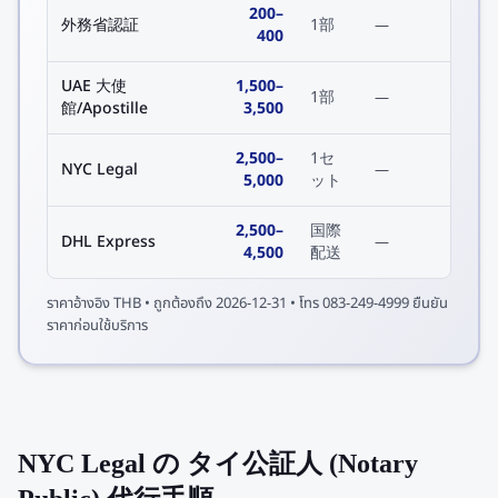
200
–
外務省認証
1部
—
400
UAE 大使
1,500
–
1部
—
館/Apostille
3,500
2,500
–
1セ
NYC Legal
—
5,000
ット
2,500
–
国際
DHL Express
—
4,500
配送
ราคาอ้างอิง
THB
• ถูกต้องถึง
2026-12-31
• โทร 083-249-4999 ยืนยัน
ราคาก่อนใช้บริการ
NYC Legal の タイ公証人 (Notary