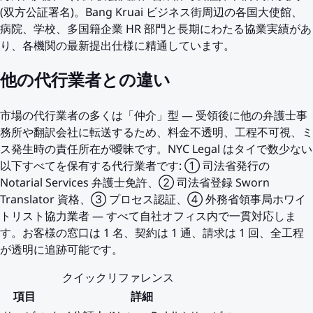
(双方公証署名)。Bang Kruai ビジネス街周辺の各国大使館、
病院、学校、多国籍企業 HR 部門と長期にわたる協業実績があ
り、各機関の最新提出仕様に精通しています。
他の代行業者との違い
市場の代行業者の多くは「仲介」型 — 受領後に他の弁護士事
務所や翻訳会社に転送するため、料金不透明、工程不可視、ミ
ス発生時の責任所在が曖昧です。NYC Legal はタイで数少ない
以下すべてを保有する代行業者です: ① 司法省発行の
Notarial Services 弁護士免許、② 司法省登録 Sworn
Translator 資格、③ プロセス認証、④ 外務省領事局ホワイ
トリスト協力業者 — すべて自社オフィス内で一貫対応しま
す。お客様の窓口は 1 名、契約は 1 通、請求は 1 回、全工程
が透明に追跡可能です。
クイックリファレンス
項目
詳細