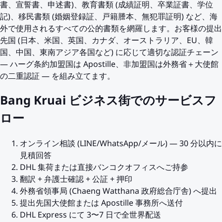
書、宣誓書、申述書)、教育書類 (成績証明、卒業証書、学位
記)、移民書類 (婚姻登録証、戸籍謄本、無犯罪証明) など、海
外で使用されるすべての公的書類を網羅します。お客様の提出
先国 (日本、米国、英国、カナダ、オーストラリア、EU、韓
国、中国、東南アジア各国など) に応じて適切な認証チェーン
— ハーグ条約加盟国は Apostille、非加盟国は外務省＋大使館
の二重認証 — を組み立てます。
Bang Kruai ビジネス街でのサービスフ
ロー
オンライン相談 (LINE/WhatsApp/メール) — 30 分以内に
見積回答
DHL 集荷または直接バンコクオフィスへご持参
翻訳 + 弁護士確認 + 公証 + 押印
外務省領事局 (Chaeng Watthana 政府総合庁舎) へ提出
提出先国大使館または Apostille 事務所へ送付
DHL Express にて 3〜7 日で全世界配送