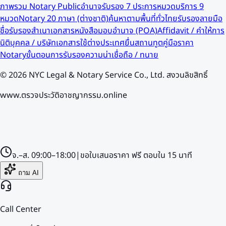
ภาพรวม Notary Public
อำนาจรับรอง 7 ประการ
หมวดบริการ 9
หมวด
Notary 20 ภาษา (ต่างชาติ)
ค้นหาตามพื้นที่ทั่วไทย
รับรองลายมือ
ชื่อ
รับรองสำเนาเอกสาร
หนังสือมอบอำนาจ (POA)
Affidavit / คำให้การ
นิติบุคคล / บริษัท
เอกสารใช้ต่างประเทศ
ยื่นสถานทูต
คู่มือราคา
Notary
ขั้นตอนการรับรอง
ความน่าเชื่อถือ / ทนาย
©
2026
NYC Legal & Notary Service Co., Ltd. สงวนลิขสิทธิ์
www.ตรวจประวัติอาชญากรรม.online
จ.–ส.
09:00–18:00
|
ขอใบเสนอราคา
ฟรี
ตอบใน
15
นาที
ถาม AI
Call Center