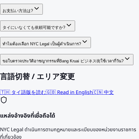
お支払い方法は?
タイにいなくても依頼可能ですか?
ทำไมต้องเลือก NYC Legal เป็นผู้ดำเนินการ?
ขอใบตรวจประวัติอาชญากรรมที่Bang Kruai ビジネス街ใช้เวลากี่วัน?
言語切替 / エリア変更
🇹🇭 タイ語版を読む
🇬🇧 Read in English
🇨🇳 中文
แหล่งอ้างอิงที่เชื่อถือได้
NYC Legal ดำเนินการตามกฎหมายและระเบียบของหน่วยงานราชการ
ที่เกี่ยวข้อง