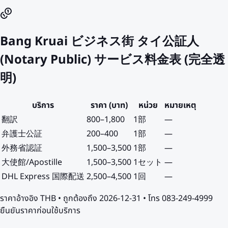
Bang Kruai ビジネス街 タイ公証人
(Notary Public) サービス料金表 (完全透
明)
บริการ
ราคา (บาท)
หน่วย
หมายเหตุ
翻訳
800
–
1,800
1部
—
弁護士公証
200
–
400
1部
—
外務省認証
1,500
–
3,500
1部
—
大使館/Apostille
1,500
–
3,500
1セット
—
DHL Express 国際配送
2,500
–
4,500
1回
—
ราคาอ้างอิง
THB
• ถูกต้องถึง
2026-12-31
• โทร 083-249-4999
ยืนยันราคาก่อนใช้บริการ