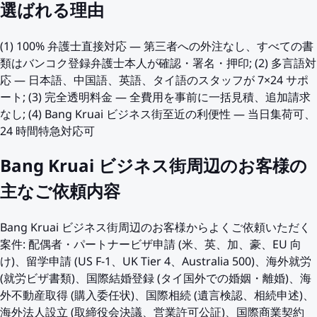
選ばれる理由
(1) 100% 弁護士直接対応 — 第三者への外注なし、すべての書
類はバンコク登録弁護士本人が確認・署名・押印; (2) 多言語対
応 — 日本語、中国語、英語、タイ語のスタッフが 7×24 サポ
ート; (3) 完全透明料金 — 全費用を事前に一括見積、追加請求
なし; (4) Bang Kruai ビジネス街至近の利便性 — 当日集荷可、
24 時間特急対応可
Bang Kruai ビジネス街周辺のお客様の
主なご依頼内容
Bang Kruai ビジネス街周辺のお客様からよくご依頼いただく
案件: 配偶者・パートナービザ申請 (米、英、加、豪、EU 向
け)、留学申請 (US F-1、UK Tier 4、Australia 500)、海外就労
(就労ビザ書類)、国際結婚登録 (タイ国外での婚姻・離婚)、海
外不動産取得 (購入委任状)、国際相続 (遺言検認、相続申述)、
海外法人設立 (取締役会決議、営業許可公証)、国際商業契約