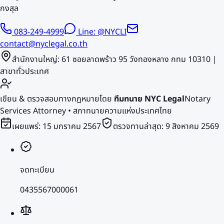
กงสุล
083-249-4999
Line: @NYCLI
contact@nyclegal.co.th
สำนักงานใหญ่: 61 ซอยลาดพร้าว 95 วังทองหลาง กทม 10310 |
สาขาทั่วประเทศ
เขียน & ตรวจสอบทางกฎหมายโดย
ทีมทนาย NYC Legal
Notary
Services Attorney • สภาทนายความแห่งประเทศไทย
เผยแพร่:
15 มกราคม 2567
ตรวจทานล่าสุด:
9 สิงหาคม 2569
จดทะเบียน
0435567000061