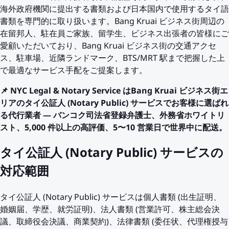
海外政府機関に提出する書類および日本国内で使用するタイ語
書類を専門的に取り扱います。Bang Kruai ビジネス街周辺の
在留邦人、駐在員ご家族、留学生、ビジネス出張者の皆様にご
愛顧いただいており、Bang Kruai ビジネス街の交通アクセ
ス、駐車場、近隣ランドマーク、BTS/MRT 駅まで把握した上
で最適なサービス手配をご提案します。
📌 NYC Legal & Notary Service はBang Kruai ビジネス街エ
リアのタイ公証人 (Notary Public) サービスでお客様に選ばれ
る代行業者 — バンコク司法省登録弁護士、外務省ホワイトリ
スト、5,000 件以上の高評価、5〜10 営業日で世界中に配送。
タイ公証人 (Notary Public) サービスの
対応範囲
タイ公証人 (Notary Public) サービスは個人書類 (出生証明、
婚姻届、学歴、就労証明)、法人書類 (営業許可、株主総会決
議、取締役会決議、商業契約)、法律書類 (委任状、代理権授与