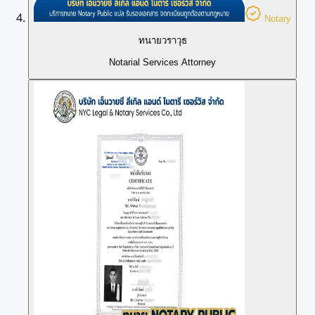
Notary
ทนายวราวุธ
Notarial Services Attorney