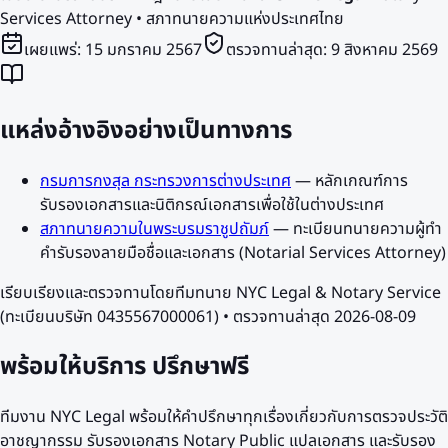
Services Attorney • สภาทนายความแห่งประเทศไทย
เผยแพร่:
15 มกราคม 2567
ตรวจทานล่าสุด:
9 สิงหาคม 2569
แหล่งอ้างอิงอย่างเป็นทางการ
กรมการกงสุล กระทรวงการต่างประเทศ
—
หลักเกณฑ์การ
รับรองเอกสารและนิติกรณ์เอกสารเพื่อใช้ในต่างประเทศ
สภาทนายความในพระบรมราชูปถัมภ์
—
ทะเบียนทนายความผู้ทำ
คำรับรองลายมือชื่อและเอกสาร (Notarial Services Attorney)
เรียบเรียงและตรวจทานโดยทีมทนาย NYC Legal & Notary Service
(ทะเบียนบริษัท 0435567000061) • ตรวจทานล่าสุด
2026-08-09
พร้อมให้บริการ
ปรึกษาฟรี
ทีมงาน NYC Legal พร้อมให้คำปรึกษาทุกเรื่องเกี่ยวกับการตรวจประวัติ
อาชญากรรม รับรองเอกสาร Notary Public แปลเอกสาร และรับรอง