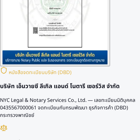
หนังสือจดทะเบียนบริษัท (DBD)
บริษัท เอ็นวายซี ลีเกิล แอนด์ โนตารี เซอร์วิส จำกัด
NYC Legal & Notary Services Co., Ltd. — เลขทะเบียนนิติบุคคล
0435567000061
จดทะเบียนกับกรมพัฒนา ธุรกิจการค้า (DBD)
กระทรวงพาณิชย์