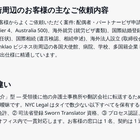
ネス街周辺のお客様の主なご依頼内容
のお客様からよくご依頼いただく案件: 配偶者・パートナービザ申請
 Tier 4、Australia 500)、海外就労 (就労ビザ書類)、国際
委任状)、国際相続 (遺言検認、相続申述)、海外法人設立 (取締
inklao ビジネス街周辺の各国大使館、病院、学校、多国籍企業
出仕様に精通しています。
違い
介」型 — 受領後に他の弁護士事務所や翻訳会社に転送するた
昧です。NYC Legal はタイで数少ない以下すべてを保有する
s 弁護士免許、② 司法省登録 Sworn Translator 資格、③ プ
オフィス内で一貫対応します。お客様の窓口は 1 名、契約は 1 