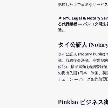
把握した上で最適なサービ
📌 NYC Legal & Nota
る代行業者 — バンコク司法
送。
タイ公証人 (Notar
タイ公証人 (Notary Pu
議、取締役会決議、商業契約)
位記)、移民書類 (婚姻登
の提出先国 (日本、米国、
チェーン — ハーグ条約加盟国
Pinklao ビジ