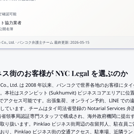
スで確認可能
スト協力業者
公開名簿
Co., Ltd.
·
バンコク弁護士チーム
最終更新
:
2026-05-15
ジネス街のお客様が NYC Legal を選ぶのか
ervice Co., Ltd. は 2008 年以来、バンコクで世界各地のお客様にタイ公証
社はスクンビット (Sukhumvit) ビジネスコアエリアに位置し
短時間でアクセス可能です。出張集荷、オンライン予約、LINE で
ます。チームはタイ司法省登録の Notarial Services 弁
r 5 名、外務省領事局認証専門スタッフで構成され、海外政府機関に
り扱います。Pinklao ビジネス街周辺の在留邦人、駐在員
り、Pinklao ビジネス街の交通アクセス、駐車場、近隣ランド