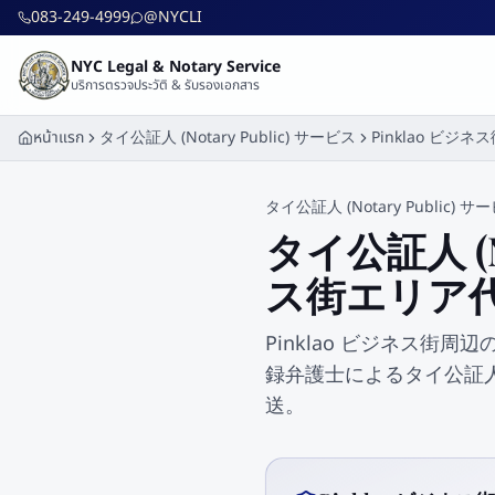
ข้ามไปยังเนื้อหาหลัก
083-249-4999
@NYCLI
NYC Legal & Notary Service
บริการตรวจประวัติ & รับรองเอกสาร
หน้าแรก
タイ公証人 (Notary Public) サービス
Pinklao ビジネ
タイ公証人 (Notary Public) サ
タイ公証人 (No
ス街エリア代行 —
Pinklao ビジネス街周辺のお
録弁護士によるタイ公証人 (
送。