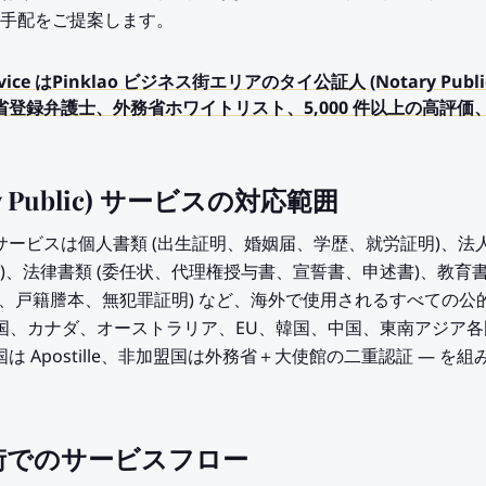
ス手配をご提案します。
ry Service はPinklao ビジネス街エリアのタイ公証人 (Notary 
省登録弁護士、外務省ホワイトリスト、5,000 件以上の高評価、
y Public) サービスの対応範囲
blic) サービスは個人書類 (出生証明、婚姻届、学歴、就労証明)
、法律書類 (委任状、代理権授与書、宣誓書、申述書)、教育書
録証、戸籍謄本、無犯罪証明) など、海外で使用されるすべての
英国、カナダ、オーストラリア、EU、韓国、中国、東南アジア各
は Apostille、非加盟国は外務省＋大使館の二重認証 — を
ネス街でのサービスフロー