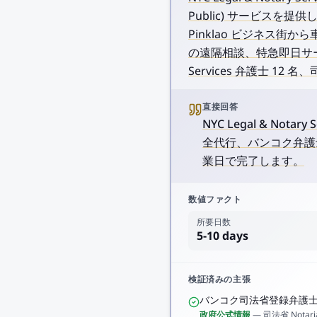
Public) サービスを提
Pinklao ビジネス街
の遠隔相談、特急即日サー
Services 弁護士 12
直接回答
NYC Legal & Nota
全代行、バンコク弁護士
業日で完了します。
数値ファクト
所要日数
5-10 days
検証済みの主張
バンコク司法省登録弁護
政府公式情報
—
司法省 Notari