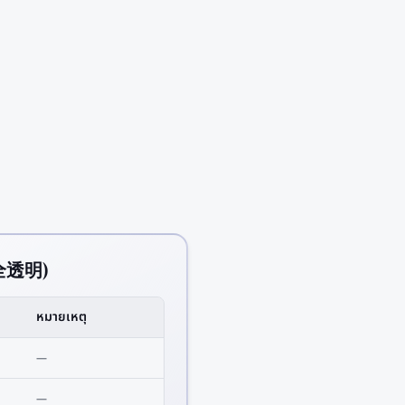
全透明)
หมายเหตุ
—
—