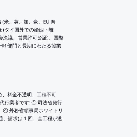
 (米、英、加、豪、EU 向
結婚登録 (タイ国外での婚姻・離
役会決議、営業許可公証)、国際
 HR 部門と長期にわたる協業
め、料金不透明、工程不可
代行業者です: ① 司法省発行
ロセス認証、④ 外務省領事局ホワイトリ
通、請求は 1 回、全工程が透