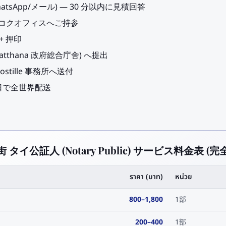
hatsApp/メール) — 30 分以内に見積回答
ンコクオフィスへご持参
+ 押印
atthana 政府総合庁舎) へ提出
tille 事務所へ送付
〜7 日で全世界配送
街 タイ公証人 (Notary Public) サービス料金表 (完
ราคา (บาท)
หน่วย
800
–
1,800
1部
200
–
400
1部