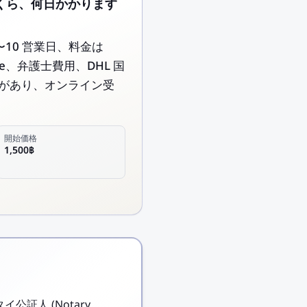
るといくら、何日かかります
 5〜10 営業日、料金は
le、弁護士費用、DHL 国
実績があり、オンライン受
開始価格
1,500฿
タイ公証人 (Notary