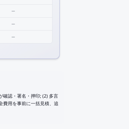
—
—
—
確認・署名・押印; (2) 多言
 — 全費用を事前に一括見積、追