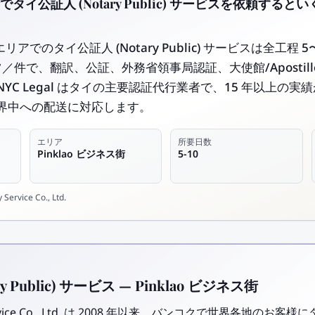
ス街でタイ公証人 (Notary Public) サービスを依頼す
街エリアでのタイ公証人 (Notary Public) サービスは全工程
 バーツ／件で、翻訳、公証、外務省領事局認証、大使館/Apostil
YC Legal はタイの主要認証代行業者で、15 年以上の
界中への配送に対応します。
エリア
所要日数
Pinklao ビジネス街
5-10
Service Co., Ltd.
y Public) サービス — Pinklao ビジネス街
y Service Co., Ltd. は 2008 年以来、バンコクで世界各地のお客様に