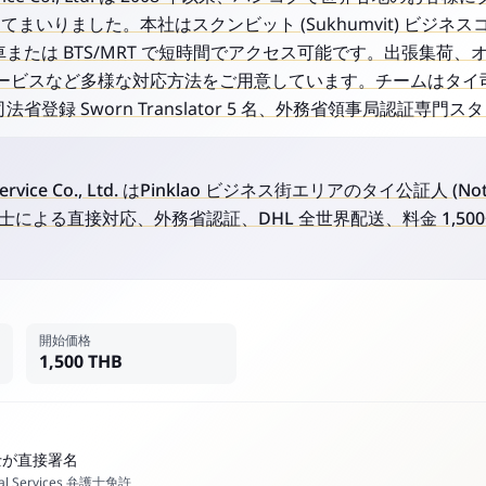
供してまいりました。本社はスクンビット (Sukhumvit) ビジ
から車または BTS/MRT で短時間でアクセス可能です。出張集荷、オ
ビスなど多様な対応方法をご用意しています。チームはタイ司法省登
 名、司法省登録 Sworn Translator 5 名、外務省領事局認証
ry Service Co., Ltd. はPinklao ビジネス街エリアのタイ公証人 (No
による直接対応、外務省認証、DHL 全世界配送、料金 1,500+
開始価格
1,500 THB
士が直接署名
al Services 弁護士免許