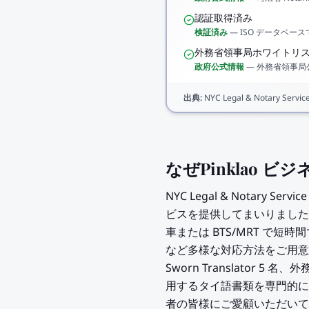
認証取得済み
検証済み
—
ISO データベー
外務省領事局ホワイトリ
政府公式情報
—
外務省領事局
出典
:
NYC Legal & Notary Service 
なぜPinklao ビ
NYC Legal & Notary S
ビスを提供してまいりました。本
車または BTS/MRT で
など多様な対応方法をご用意してい
Sworn Translato
用するタイ語書類を専門的に取
者の皆様にご愛顧いただいてお