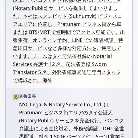
以来、バンコクで世界各地のお客様にタイ公証人
(Notary Public) サービスを提供してまいりまし
た。本社はスクンビット (Sukhumvit) ビジネスコ
アエリアに位置し、Pratunam ビジネス街から車
または BTS/MRT で短時間でアクセス可能です。出
張集荷、オンライン予約、LINE での遠隔相談、特
急即日サービスなど多様な対応方法をご用意して
います。チームはタイ司法省登録の Notarial
Services 弁護士 12 名、司法省登録 Sworn
Translator 5 名、外務省領事局認証専門スタッフ
で構成され、海外
直接回答
NYC Legal & Notary Service Co., Ltd. は
Pratunam ビジネス街エリアのタイ公証人
(Notary Public) サービスを完全代行、バンコク
弁護士による直接対応、外務省認証、DHL 全世
界配送、料金 1,500+ バーツ／件、5〜10 営業日