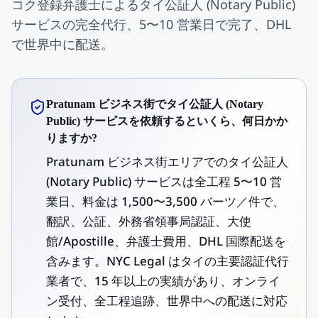
コク登録弁護士によるタイ公証人 (Notary Public)
サービスの完全代行、5〜10 営業日で完了、DHL
で世界中に配送。
Pratunam ビジネス街でタイ公証人 (Notary
Public) サービスを依頼するといくら、何日かか
りますか?
Pratunam ビジネス街エリアでのタイ公証人
(Notary Public) サービスは全工程 5〜10 営
業日、料金は 1,500〜3,500 バーツ／件で、
翻訳、公証、外務省領事局認証、大使
館/Apostille、弁護士費用、DHL 国際配送を
含みます。NYC Legal はタイの主要認証代行
業者で、15 年以上の実績があり、オンライ
ン受付、全工程追跡、世界中への配送に対応