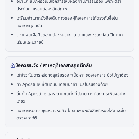
อย่าแกะแม็กหรือเย็บเอกสารใหม่หลังผ่านการรับรอง เพราะตรา
ประทับคาบรอยต่อจะเสียสภาพ
เตรียมสำเนาหนังสือเดินทางของผู้ถือเอกสารให้ตรงกับชื่อใน
เอกสารทุกฉบับ
วางแผนเผื่อคิวของแต่ละหน่วยงาน โดยเฉพาะช่วงก่อนเปิดภาค
เรียนและปลายปี
ข้อควรระวัง / สาเหตุที่เอกสารถูกตีกลับ
เข้าใจว่าโนตารีหรือกงสุลรับรอง “เนื้อหา” ของเอกสาร ซึ่งไม่ถูกต้อง
ทำ Apostille ที่ต้นฉบับแต่ลืมนำคำแปลไปรับรองด้วย
ยื่นทั้ง Apostille และสถานทูตทั้งที่ปลายทางต้องการเพียงอย่าง
เดียว
เอกสารหมดอายุระหว่างรอคิว โดยเฉพาะหนังสือรับรองโสดและใบ
ตรวจประวัติ