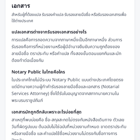
เอกสาร
สำหรับผู้ที่ต้องแปล รับรองคำแปล รับรองลายมือชื่อ หรือรับรองเอกสารเพื่อ
ใช้ต่างประเทศ
แปลเอกสารต่างจากรับรองเอกสารอย่างไร
การแปลคือการถอดความจากภาษาหนึ่งเป็นอีกภาษาหนึ่ง ส่วนการ
รับรองคือการที่หน่วยงานหรือผู้มีอำนาจยืนยันความถูกต้องของ
ลายมือชื่อ ตราประทับ หรือคำแปล ทั้งสองขั้นตอนแยกกันและมัก
ต้องทำต่อเนื่องกัน
Notary Public ในไทยคือใคร
ในประเทศไทยไม่มีระบบ Notary Public แบบต่างประเทศโดยตรง
แต่มีทนายความผู้ทำคำรับรองลายมือชื่อและเอกสาร (Notarial
Services Attorney) ซึ่งได้รับใบอนุญาตจากสภาทนายความใน
พระบรมราชูปถัมภ์
เอกสารมักถูกตีกลับเพราะอะไรบ่อยที่สุด
สาเหตุที่พบบ่อยคือ ชื่อ-สกุลสะกดไม่ตรงกับหนังสือเดินทาง ตัวเลข
วันที่ผิดรูปแบบ ต้นฉบับไม่ใช่ฉบับที่หน่วยงานกำหนด ขาดตราประทับ
หรือลายมือชื่อ และคำแปลใช้ชื่อหน่วยงานไม่ตรงกับชื่อทางการ