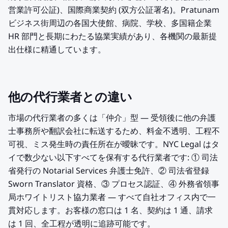
営業許可公証)、国際商業契約 (双方公証署名)。Pratunam
ビジネス街周辺の各国大使館、病院、学校、多国籍企業
HR 部門と長期にわたる協業実績があり、各機関の最新提
出仕様に精通しています。
他の代行業者との違い
市場の代行業者の多くは「仲介」型 — 受領後に他の弁護
士事務所や翻訳会社に転送するため、料金不透明、工程不
可視、ミス発生時の責任所在が曖昧です。NYC Legal はタ
イで数少ない以下すべてを保有する代行業者です: ① 司法
省発行の Notarial Services 弁護士免許、② 司法省登録
Sworn Translator 資格、③ プロセス認証、④ 外務省領事
局ホワイトリスト協力業者 — すべて自社オフィス内で一
貫対応します。お客様の窓口は 1 名、契約は 1 通、請求
は 1 回、全工程が透明に追跡可能です。