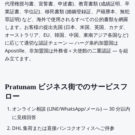
代理権授与書、宣誓書、申述書)、教育書類 (成績証明、卒
業証書、学位記)、移民書類 (婚姻登録証、戸籍謄本、無犯
罪証明) など、海外で使用されるすべての公的書類を網羅
します。お客様の提出先国 (日本、米国、英国、カナダ、
オーストラリア、EU、韓国、中国、東南アジア各国など)
に応じて適切な認証チェーン — ハーグ条約加盟国は
Apostille、非加盟国は外務省＋大使館の二重認証 — を組
み立てます。
Pratunam ビジネス街でのサービスフ
ロー
オンライン相談 (LINE/WhatsApp/メール) — 30 分以内
に見積回答
DHL 集荷または直接バンコクオフィスへご持参