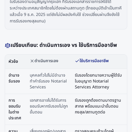
ใบรับรองตามอนุสัญญากรุงเฮก ที่รับรองเอกสารราชการให้ใช้ได้
ระหว่างประเทศสมาชิกโดยไม่ต้องผ่านสถานทูต (ไทยอนุมัติเข้าเป็นภาคี
แล้วเมื่อ 9 ธ.ค. 2025 แต่ยังไม่มีผลบังคับใช้ ช่วงเปลี่ยนผ่านจึงยังใช้
การรับรองกงสุลแทน)
เปรียบเทียบ: ดำเนินการเอง vs ใช้บริการมืออาชีพ
ดำเนินการเอง
ใช้บริการมืออาชีพ
หัวข้อ
อำนาจ
บุคคลทั่วไปไม่มีอำนาจ
รับรองโดยทนายความผู้ได้รับ
รับรอง
ทำคำรับรอง Notarial
ใบอนุญาต Notarial
Services
Services Attorney
การ
เอกสารอาจไม่ได้รับการ
รับรองถูกต้องตามมาตรฐาน
ยอมรับ
ยอมรับหากรับรองไม่ถูก
สากล พร้อมแนะนำขั้นตอน
ในต่าง
ขั้นตอน
กงสุล/สถานทูตต่อ
ประเทศ
ความ
เสี่ยงกรอกผิด/เอกสาร
ตรวจสอบครบถ้วนโดยผู้