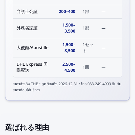
弁護士公証
200
–
400
1部
—
1,500
–
外務省認証
1部
—
3,500
1,500
–
1セッ
大使館/Apostille
—
3,500
ト
DHL Express 国
2,500
–
1回
—
際配送
4,500
ราคาอ้างอิง
THB
• ถูกต้องถึง
2026-12-31
• โทร 083-249-4999 ยืนยัน
ราคาก่อนใช้บริการ
選ばれる理由