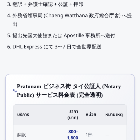
翻訳 + 弁護士確認 + 公証 + 押印
外務省領事局 (Chaeng Watthana 政府総合庁舎) へ提
出
提出先国大使館または Apostille 事務所へ送付
DHL Express にて 3〜7 日で全世界配送
Pratunam ビジネス街 タイ公証人 (Notary
Public) サービス料金表 (完全透明)
ราคา
บริการ
หน่วย
หมายเหตุ
(บาท)
800
–
翻訳
1部
—
1,800