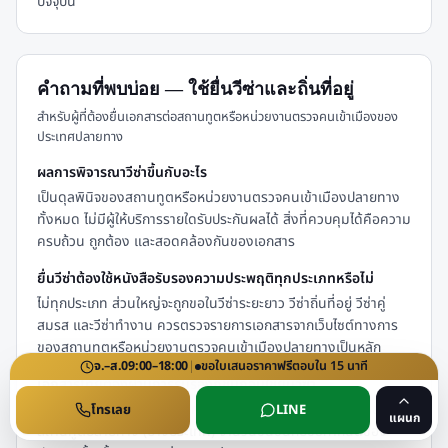
ปัจจุบัน
คำถามที่พบบ่อย — ใช้ยื่นวีซ่าและถิ่นที่อยู่
สำหรับผู้ที่ต้องยื่นเอกสารต่อสถานทูตหรือหน่วยงานตรวจคนเข้าเมืองของ
ประเทศปลายทาง
ผลการพิจารณาวีซ่าขึ้นกับอะไร
เป็นดุลพินิจของสถานทูตหรือหน่วยงานตรวจคนเข้าเมืองปลายทาง
ทั้งหมด ไม่มีผู้ให้บริการรายใดรับประกันผลได้ สิ่งที่ควบคุมได้คือความ
ครบถ้วน ถูกต้อง และสอดคล้องกันของเอกสาร
ยื่นวีซ่าต้องใช้หนังสือรับรองความประพฤติทุกประเภทหรือไม่
ไม่ทุกประเภท ส่วนใหญ่จะถูกขอในวีซ่าระยะยาว วีซ่าถิ่นที่อยู่ วีซ่าคู่
สมรส และวีซ่าทำงาน ควรตรวจรายการเอกสารจากเว็บไซต์ทางการ
ของสถานทูตหรือหน่วยงานตรวจคนเข้าเมืองปลายทางเป็นหลัก
จ.–ส.
09:00–18:00
|
ขอใบเสนอราคา
ฟรี
ตอบใน
15
นาที
เอกสารไทยต้องผ่านการรับรองกี่ชั้นก่อนใช้ยื่นวีซ่า
โดยทั่วไปคือ แปล → รับรองคำแปลโดยกรมการกงสุล → รับรองโดย
โทรเลย
LINE
แผนก
สถานทูตปลายทาง (บางประเทศ) จำนวนชั้นขึ้นกับข้อกำหนดของ