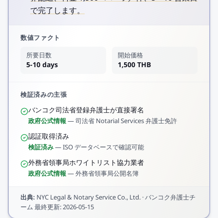
で完了します。
数値ファクト
所要日数
開始価格
5-10 days
1,500 THB
検証済みの主張
バンコク司法省登録弁護士が直接署名
政府公式情報
—
司法省 Notarial Services 弁護士免許
認証取得済み
検証済み
—
ISO データベースで確認可能
外務省領事局ホワイトリスト協力業者
政府公式情報
—
外務省領事局公開名簿
出典
:
NYC Legal & Notary Service Co., Ltd.
·
バンコク弁護士チ
ーム
最終更新
:
2026-05-15