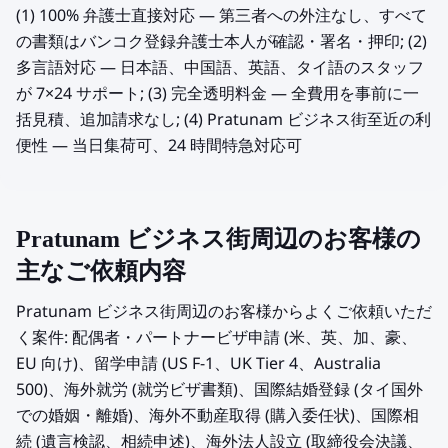
(1) 100% 弁護士直接対応 — 第三者への外注なし、すべて
の書類はバンコク登録弁護士本人が確認・署名・押印; (2)
多言語対応 — 日本語、中国語、英語、タイ語のスタッフ
が 7×24 サポート; (3) 完全透明料金 — 全費用を事前に一
括見積、追加請求なし; (4) Pratunam ビジネス街至近の利
便性 — 当日集荷可、24 時間特急対応可
Pratunam ビジネス街周辺のお客様の
主なご依頼内容
Pratunam ビジネス街周辺のお客様からよくご依頼いただ
く案件: 配偶者・パートナービザ申請 (米、英、加、豪、
EU 向け)、留学申請 (US F-1、UK Tier 4、Australia
500)、海外就労 (就労ビザ書類)、国際結婚登録 (タイ国外
での婚姻・離婚)、海外不動産取得 (購入委任状)、国際相
続 (遺言検認、相続申述)、海外法人設立 (取締役会決議、