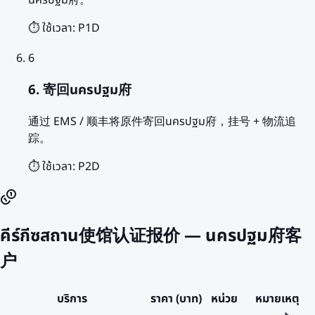
นครปฐม府。
⏱️ ใช้เวลา:
P1D
6
6. 寄回นครปฐม府
通过 EMS / 顺丰将原件寄回นครปฐม府，挂号 + 物流追
踪。
⏱️ ใช้เวลา:
P2D
คีร์กีซสถาน使馆认证报价 — นครปฐม府客
户
บริการ
ราคา (บาท)
หน่วย
หมายเหตุ