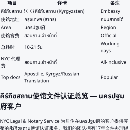
项目
详情
备注
คีร์กีซสถาน
🇰🇬 คีร์กีซสถาน (Kyrgyzstan)
Embassy
使馆地址
กรุงเทพฯ (สาทร)
ถนนสาทรใต้
Area
นครปฐม府
Region
使馆官费
สอบถามเจ้าหน้าที่
Official
Working
总耗时
10-21 วัน
days
NYC 代理
สอบถามเจ้าหน้าที่
All-inclusive
费
Apostille, Kyrgyz/Russian
Top docs
Popular
Translation
คีร์กีซสถาน使馆文件认证总览 — นครปฐม
府客户
NYC Legal & Notary Service 为居住在นครปฐม府的客户提供完
整的คีร์กีซสถาน使馆认证服务。我们的团队拥有17年文件办理经