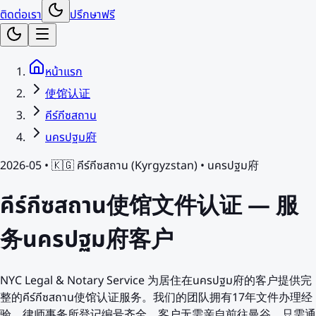
ติดต่อเรา
ปรึกษาฟรี
หน้าแรก
使馆认证
คีร์กีซสถาน
นครปฐม府
2026-05 •
🇰🇬
คีร์กีซสถาน
(
Kyrgyzstan
) •
นครปฐม府
คีร์กีซสถาน使馆文件认证 — 服
务นครปฐม府客户
NYC Legal & Notary Service 为居住在นครปฐม府的客户提供完
整的คีร์กีซสถาน使馆认证服务。我们的团队拥有17年文件办理经
验，律师事务所登记编号齐全。客户无需亲自前往曼谷，只需通