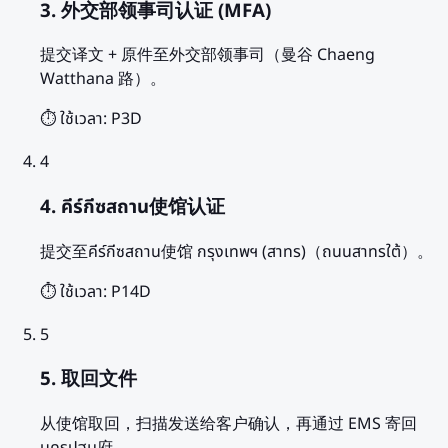
3. 外交部领事司认证 (MFA)
提交译文 + 原件至外交部领事司（曼谷 Chaeng
Watthana 路）。
⏱️ ใช้เวลา:
P3D
4
4. คีร์กีซสถาน使馆认证
提交至คีร์กีซสถาน使馆 กรุงเทพฯ (สาทร)（ถนนสาทรใต้）。
⏱️ ใช้เวลา:
P14D
5
5. 取回文件
从使馆取回，扫描发送给客户确认，再通过 EMS 寄回