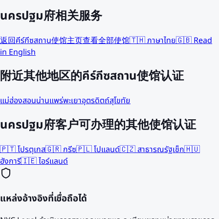
นครปฐม府相关服务
返回คีร์กีซสถาน使馆主页
查看全部使馆
🇹🇭 ภาษาไทย
🇬🇧 Read
in English
附近其他地区的คีร์กีซสถาน使馆认证
แม่ฮ่องสอน
น่าน
แพร่
พะเยา
อุตรดิตถ์
สุโขทัย
นครปฐม府客户可办理的其他使馆认证
🇵🇹
โปรตุเกส
🇬🇷
กรีซ
🇵🇱
โปแลนด์
🇨🇿
สาธารณรัฐเช็ก
🇭🇺
ฮังการี
🇮🇪
ไอร์แลนด์
แหล่งอ้างอิงที่เชื่อถือได้