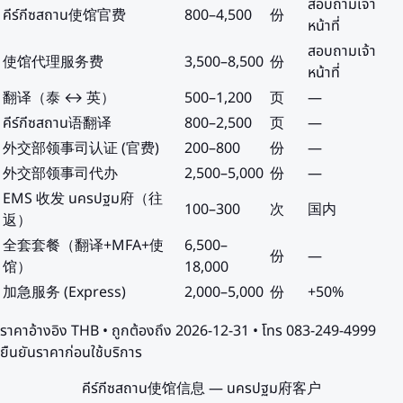
สอบถามเจ้า
คีร์กีซสถาน使馆官费
800
–
4,500
份
หน้าที่
สอบถามเจ้า
使馆代理服务费
3,500
–
8,500
份
หน้าที่
翻译（泰 ↔ 英）
500
–
1,200
页
—
คีร์กีซสถาน语翻译
800
–
2,500
页
—
外交部领事司认证 (官费)
200
–
800
份
—
外交部领事司代办
2,500
–
5,000
份
—
EMS 收发 นครปฐม府（往
100
–
300
次
国内
返）
全套套餐（翻译+MFA+使
6,500
–
份
—
馆）
18,000
加急服务 (Express)
2,000
–
5,000
份
+50%
ราคาอ้างอิง
THB
• ถูกต้องถึง
2026-12-31
• โทร 083-249-4999
ยืนยันราคาก่อนใช้บริการ
คีร์กีซสถาน使馆信息 — นครปฐม府客户