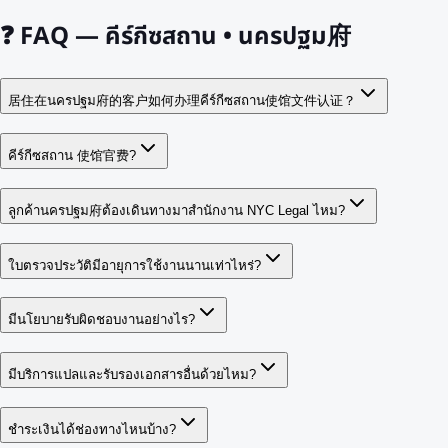
❓
FAQ — คีร์กีซสถาน • นครปฐม府
居住在นครปฐม府的客户如何办理คีร์กีซสถาน使馆文件认证？
คีร์กีซสถาน 使馆官费?
ลูกค้านครปฐม府ต้องเดินทางมาสำนักงาน NYC Legal ไหม?
ใบตรวจประวัติมีอายุการใช้งานนานเท่าไหร่?
มีนโยบายรับผิดชอบงานอย่างไร?
มีบริการแปลและรับรองเอกสารอื่นด้วยไหม?
ชำระเงินได้ช่องทางไหนบ้าง?