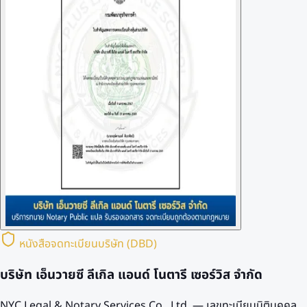
หนังสือจดทะเบียนบริษัท (DBD)
บริษัท เอ็นวายซี ลีเกิล แอนด์ โนตารี เซอร์วิส จำกัด
NYC Legal & Notary Services Co., Ltd. — เลขทะเบียนนิติบุคคล