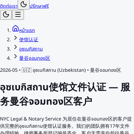
ติดต่อเรา
ปรึกษาฟรี
หน้าแรก
使馆认证
อุซเบกิสถาน
曼谷จอมทอง区
2026-05 •
🇺🇿
อุซเบกิสถาน
(
Uzbekistan
) •
曼谷จอมทอง区
อุซเบกิสถาน使馆文件认证 — 服
务曼谷จอมทอง区客户
NYC Legal & Notary Service 为居住在曼谷จอมทอง区的客户提
供完整的อุซเบกิสถาน使馆认证服务。我们的团队拥有17年文件
办理经验，律师事务所登记编号齐全。客户无需亲自前往曼谷，