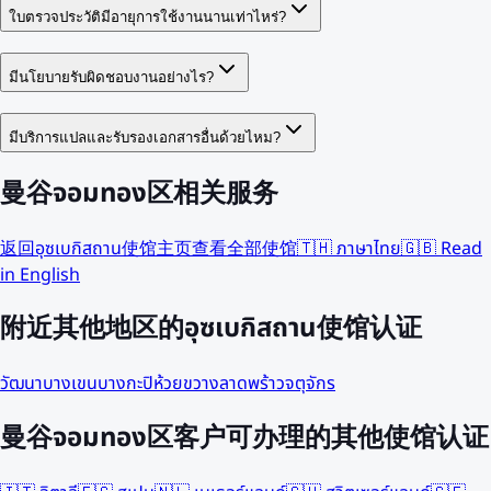
ใบตรวจประวัติมีอายุการใช้งานนานเท่าไหร่?
มีนโยบายรับผิดชอบงานอย่างไร?
มีบริการแปลและรับรองเอกสารอื่นด้วยไหม?
曼谷จอมทอง区相关服务
返回อุซเบกิสถาน使馆主页
查看全部使馆
🇹🇭 ภาษาไทย
🇬🇧 Read
in English
附近其他地区的อุซเบกิสถาน使馆认证
วัฒนา
บางเขน
บางกะปิ
ห้วยขวาง
ลาดพร้าว
จตุจักร
曼谷จอมทอง区客户可办理的其他使馆认证