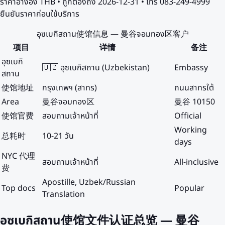
ราคาอ้างอิง
THB
• ถูกต้องถึง
2026-12-31
• โทร 083-249-4999
ยืนยันราคาก่อนใช้บริการ
อุซเบกิสถาน使馆信息 — 曼谷จอมทอง区客户
项目
详情
备注
อุซเบกิ
🇺🇿 อุซเบกิสถาน (Uzbekistan)
Embassy
สถาน
使馆地址
กรุงเทพฯ (สาทร)
ถนนสาทรใต้
Area
曼谷จอมทอง区
曼谷 10150
使馆官费
สอบถามเจ้าหน้าที่
Official
Working
总耗时
10-21 วัน
days
NYC 代理
สอบถามเจ้าหน้าที่
All-inclusive
费
Apostille, Uzbek/Russian
Top docs
Popular
Translation
อุซเบกิสถาน使馆文件认证总览 — 曼谷