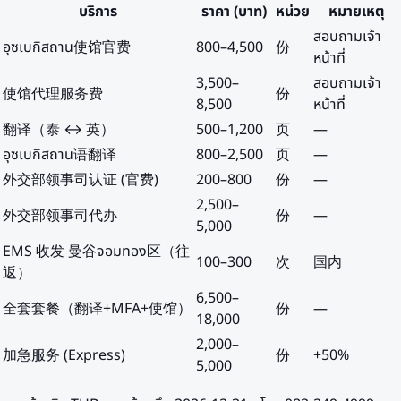
บริการ
ราคา (บาท)
หน่วย
หมายเหตุ
สอบถามเจ้า
อุซเบกิสถาน使馆官费
800
–
4,500
份
หน้าที่
3,500
–
สอบถามเจ้า
使馆代理服务费
份
8,500
หน้าที่
翻译（泰 ↔ 英）
500
–
1,200
页
—
อุซเบกิสถาน语翻译
800
–
2,500
页
—
外交部领事司认证 (官费)
200
–
800
份
—
2,500
–
外交部领事司代办
份
—
5,000
EMS 收发 曼谷จอมทอง区（往
100
–
300
次
国内
返）
6,500
–
全套套餐（翻译+MFA+使馆）
份
—
18,000
2,000
–
加急服务 (Express)
份
+50%
5,000