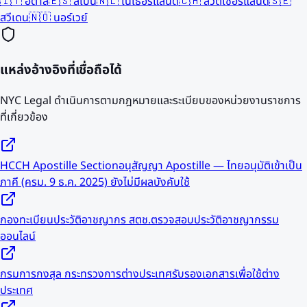
🇮🇹
อิตาลี
🇪🇸
สเปน
🇳🇱
เนเธอร์แลนด์
🇨🇭
สวิตเซอร์แลนด์
🇸🇪
สวีเดน
🇳🇴
นอร์เวย์
แหล่งอ้างอิงที่เชื่อถือได้
NYC Legal ดำเนินการตามกฎหมายและระเบียบของหน่วยงานราชการ
ที่เกี่ยวข้อง
HCCH Apostille Section
อนุสัญญา Apostille — ไทยอนุมัติเข้าเป็น
ภาคี (ครม. 9 ธ.ค. 2025) ยังไม่มีผลบังคับใช้
กองทะเบียนประวัติอาชญากร สตช.
ตรวจสอบประวัติอาชญากรรม
ออนไลน์
กรมการกงสุล กระทรวงการต่างประเทศ
รับรองเอกสารเพื่อใช้ต่าง
ประเทศ