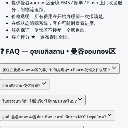
提供曼谷จอมทอง区全境 EMS / 顺丰 / Flash 上门收发服
务，附物流追踪。
价格透明，所有费用在开始办理前一次报清楚。
在线状态追踪系统，客户可随时查看进度。
服务保证：使馆若不接受，全额退款。
客户评分 ★，遍布泰国全国。
❓
FAQ — อุซเบกิสถาน • 曼谷จอมทอง区
居住在曼谷จอมทอง区的客户如何办理อุซเบกิสถาน使馆文件认证？
อุซเบกิสถาน 使馆官费?
ใบตรวจประวัติฯ ใช้ยื่นวีซ่าได้ทุกประเทศไหม?
ลูกค้า曼谷จอมทอง区ต้องเดินทางมาสำนักงาน NYC Legal ไหม?