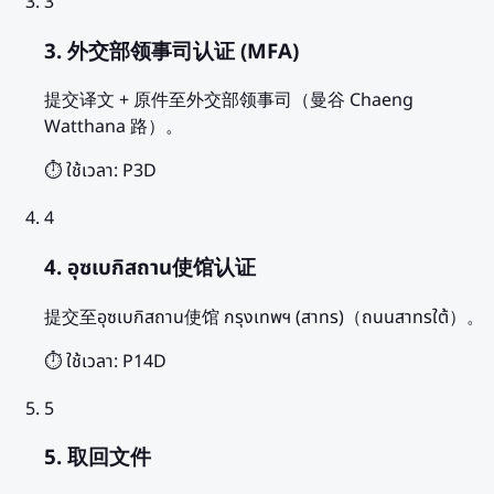
3
3. 外交部领事司认证 (MFA)
提交译文 + 原件至外交部领事司（曼谷 Chaeng
Watthana 路）。
⏱️ ใช้เวลา:
P3D
4
4. อุซเบกิสถาน使馆认证
提交至อุซเบกิสถาน使馆 กรุงเทพฯ (สาทร)（ถนนสาทรใต้）。
⏱️ ใช้เวลา:
P14D
5
5. 取回文件