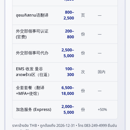
800
–
อุซเบกิสถาน语翻译
页
—
2,500
外交部领事司认证
200
–
份
—
(官费)
800
2,500
–
外交部领事司代办
份
—
5,000
EMS 收发 曼谷
100
–
次
国内
ลาดพร้าว区（往返）
300
全套套餐（翻译
6,500
–
份
—
+MFA+使馆）
18,000
2,000
–
加急服务 (Express)
份
+50%
5,000
ราคาอ้างอิง
THB
• ถูกต้องถึง
2026-12-31
• โทร 083-249-4999 ยืนยัน