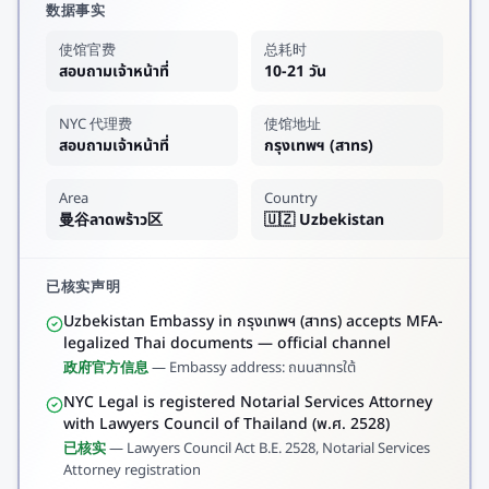
数据事实
使馆官费
总耗时
สอบถามเจ้าหน้าที่
10-21 วัน
NYC 代理费
使馆地址
สอบถามเจ้าหน้าที่
กรุงเทพฯ (สาทร)
Area
Country
曼谷ลาดพร้าว区
🇺🇿 Uzbekistan
已核实声明
Uzbekistan Embassy in กรุงเทพฯ (สาทร) accepts MFA-
legalized Thai documents — official channel
政府官方信息
—
Embassy address: ถนนสาทรใต้
NYC Legal is registered Notarial Services Attorney
with Lawyers Council of Thailand (พ.ศ. 2528)
已核实
—
Lawyers Council Act B.E. 2528, Notarial Services
Attorney registration