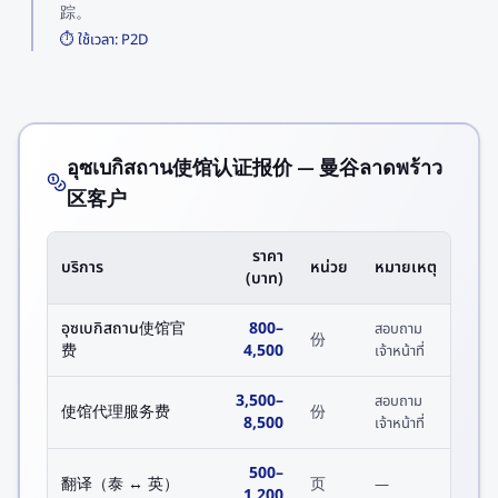
踪。
⏱️ ใช้เวลา:
P2D
อุซเบกิสถาน使馆认证报价 — 曼谷ลาดพร้าว
区客户
ราคา
บริการ
หน่วย
หมายเหตุ
(บาท)
อุซเบกิสถาน使馆官
800
–
สอบถาม
份
费
4,500
เจ้าหน้าที่
3,500
–
สอบถาม
使馆代理服务费
份
8,500
เจ้าหน้าที่
500
–
翻译（泰 ↔ 英）
页
—
1,200