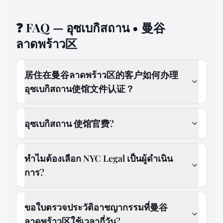
❓
FAQ — อุซเบกิสถาน • 曼谷
ลาดพร้าว区
居住在曼谷ลาดพร้าว区的客户如何办理
อุซเบกิสถาน使馆文件认证？
อุซเบกิสถาน 使馆官费?
ทำไมต้องเลือก NYC Legal เป็นผู้ดำเนิน
การ?
ขอใบตรวจประวัติอาชญากรรมที่曼谷
ลาดพร้าว区ใช้เวลากี่วัน?