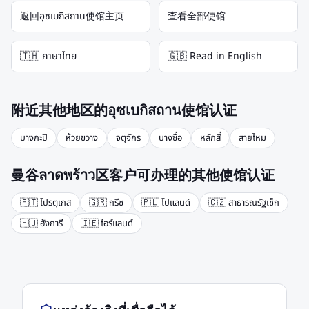
返回อุซเบกิสถาน使馆主页
查看全部使馆
🇹🇭 ภาษาไทย
🇬🇧 Read in English
附近其他地区的อุซเบกิสถาน使馆认证
บางกะปิ
ห้วยขวาง
จตุจักร
บางซื่อ
หลักสี่
สายไหม
曼谷ลาดพร้าว区客户可办理的其他使馆认证
🇵🇹
โปรตุเกส
🇬🇷
กรีซ
🇵🇱
โปแลนด์
🇨🇿
สาธารณรัฐเช็ก
🇭🇺
ฮังการี
🇮🇪
ไอร์แลนด์