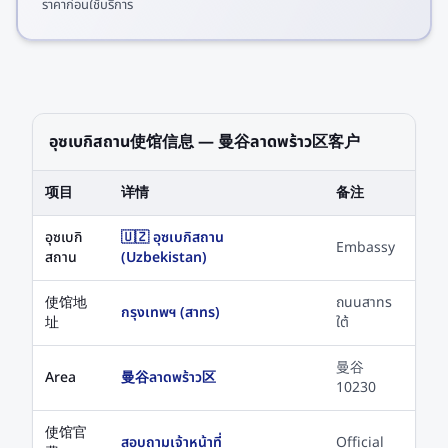
ราคาก่อนใช้บริการ
อุซเบกิสถาน使馆信息 — 曼谷ลาดพร้าว区客户
项目
详情
备注
อุซเบกิ
🇺🇿 อุซเบกิสถาน
Embassy
สถาน
(Uzbekistan)
使馆地
ถนนสาทร
กรุงเทพฯ (สาทร)
址
ใต้
曼谷
Area
曼谷ลาดพร้าว区
10230
使馆官
สอบถามเจ้าหน้าที่
Official