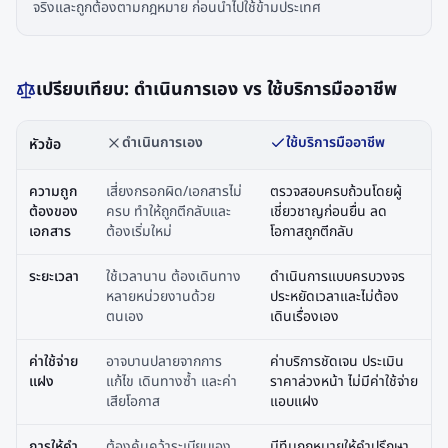
จริงและถูกต้องตามกฎหมาย ก่อนนำไปใช้ข้ามประเทศ
เปรียบเทียบ: ดำเนินการเอง vs ใช้บริการมืออาชีพ
ดำเนินการเอง
ใช้บริการมืออาชีพ
หัวข้อ
ความถูก
เสี่ยงกรอกผิด/เอกสารไม่
ตรวจสอบครบถ้วนโดยผู้
ต้องของ
ครบ ทำให้ถูกตีกลับและ
เชี่ยวชาญก่อนยื่น ลด
เอกสาร
ต้องเริ่มใหม่
โอกาสถูกตีกลับ
ระยะเวลา
ใช้เวลานาน ต้องเดินทาง
ดำเนินการแบบครบวงจร
หลายหน่วยงานด้วย
ประหยัดเวลาและไม่ต้อง
ตนเอง
เดินเรื่องเอง
ค่าใช้จ่าย
อาจบานปลายจากการ
ค่าบริการชัดเจน ประเมิน
แฝง
แก้ไข เดินทางซ้ำ และค่า
ราคาล่วงหน้า ไม่มีค่าใช้จ่าย
เสียโอกาส
แอบแฝง
การให้คำ
ต้องค้นคว้าระเบียบเอง
มีทีมกฎหมายให้คำปรึกษา