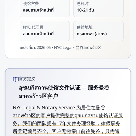
使馆官费
总耗时
สอบถามเจ้าหน้าที่
10-21 วัน
NYC 代理费
使馆地址
สอบถามเจ้าหน้าที่
กรุงเทพฯ (สาทร)
แหล่งที่มา:
2026-05 • NYC Legal • 曼谷ลาดพร้าว区
官方定义
อุซเบกิสถาน使馆文件认证 — 服务曼谷
ลาดพร้าว区客户
NYC Legal & Notary Service 为居住在曼谷
ลาดพร้าว区的客户提供完整的อุซเบกิสถาน使馆认证服
务。我们的团队拥有17年文件办理经验，律师事务
所登记编号齐全。客户无需亲自前往曼谷，只需通