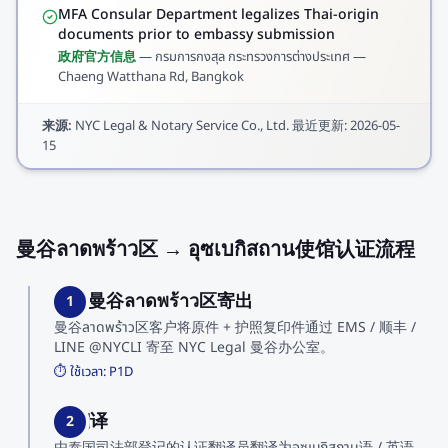
MFA Consular Department legalizes Thai-origin
documents prior to embassy submission
政府官方信息
—
กรมการกงสุล กระทรวงการต่างประเทศ —
Chaeng Watthana Rd, Bangkok
来源
:
NYC Legal & Notary Service Co., Ltd.
最近更新
:
2026-05-
15
曼谷ลาดพร้าว区 → อุซเบกิสถาน使馆认证流程
1. 从曼谷ลาดพร้าว区寄出
1
曼谷ลาดพร้าว区客户将原件 + 护照复印件通过 EMS / 顺丰 /
LINE @NYCLI 寄至 NYC Legal 曼谷办公室。
⏱️ ใช้เวลา:
P1D
2. 翻译
2
由泰国司法部登记的认证翻译员翻译为อุซเบกิสถาน语 / 英语。