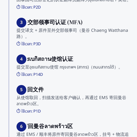
⏱️ ใช้เวลา:
P2D
3. 外交部领事司认证 (MFA)
3
提交译文 + 原件至外交部领事司（曼谷 Chaeng Watthana
路）。
⏱️ ใช้เวลา:
P3D
4. อุซเบกิสถาน使馆认证
4
提交至อุซเบกิสถาน使馆 กรุงเทพฯ (สาทร)（ถนนสาทรใต้）。
⏱️ ใช้เวลา:
P14D
5. 取回文件
5
从使馆取回，扫描发送给客户确认，再通过 EMS 寄回曼谷
ลาดพร้าว区。
⏱️ ใช้เวลา:
P1D
6. 寄回曼谷ลาดพร้าว区
6
通过 EMS / 顺丰将原件寄回曼谷ลาดพร้าว区，挂号 + 物流追