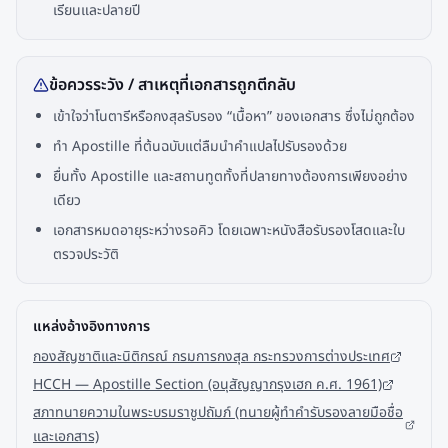
เรียนและปลายปี
ข้อควรระวัง / สาเหตุที่เอกสารถูกตีกลับ
เข้าใจว่าโนตารีหรือกงสุลรับรอง “เนื้อหา” ของเอกสาร ซึ่งไม่ถูกต้อง
ทำ Apostille ที่ต้นฉบับแต่ลืมนำคำแปลไปรับรองด้วย
ยื่นทั้ง Apostille และสถานทูตทั้งที่ปลายทางต้องการเพียงอย่าง
เดียว
เอกสารหมดอายุระหว่างรอคิว โดยเฉพาะหนังสือรับรองโสดและใบ
ตรวจประวัติ
แหล่งอ้างอิงทางการ
กองสัญชาติและนิติกรณ์ กรมการกงสุล กระทรวงการต่างประเทศ
HCCH — Apostille Section (อนุสัญญากรุงเฮก ค.ศ. 1961)
สภาทนายความในพระบรมราชูปถัมภ์ (ทนายผู้ทำคำรับรองลายมือชื่อ
และเอกสาร)