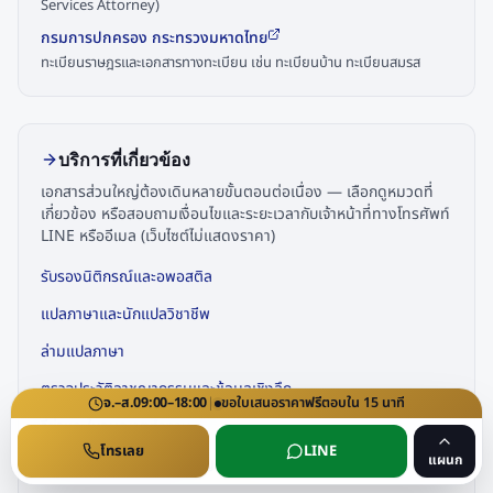
Services Attorney)
กรมการปกครอง กระทรวงมหาดไทย
ทะเบียนราษฎรและเอกสารทางทะเบียน เช่น ทะเบียนบ้าน ทะเบียนสมรส
บริการที่เกี่ยวข้อง
เอกสารส่วนใหญ่ต้องเดินหลายขั้นตอนต่อเนื่อง — เลือกดูหมวดที่
เกี่ยวข้อง หรือสอบถามเงื่อนไขและระยะเวลากับเจ้าหน้าที่ทางโทรศัพท์
LINE หรืออีเมล (เว็บไซต์ไม่แสดงราคา)
รับรองนิติกรณ์และอพอสติล
แปลภาษาและนักแปลวิชาชีพ
ล่ามแปลภาษา
ตรวจประวัติอาชญากรรมและข้อมูลเชิงลึก
จ.–ส.
09:00–18:00
|
ขอใบเสนอราคา
ฟรี
ตอบใน
15
นาที
วีซ่าและใบอนุญาตทำงาน
โทรเลย
LINE
แผนก
ครอบครัว สมรส และบำนาญ