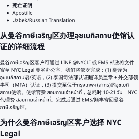
死亡证明
Apostille
Uzbek/Russian Translation
从曼谷ภาษีเจริญ区办理อุซเบกิสถาน使馆认
证的详细流程
曼谷ภาษีเจริญ区客户可通过 LINE @NYCLI 或 EMS 邮政将文件
寄至 NYC Legal 曼谷办公室。我们将依次完成：(1) 翻译为
อุซเบกิสถาน语/英语，(2) 泰国司法部认证翻译员盖章 + 外交部领
事司（MFA）认证，(3) 提交至位于กรุงเทพฯ (สาทร)的อุซเบกิ
สถาน使馆。使馆官费 สอบถามเจ้าหน้าที่，总耗时 10-21 วัน，NYC
代理费 สอบถามเจ้าหน้าที่。完成后通过 EMS/顺丰寄回曼谷
ภาษีเจริญ区。
为什么曼谷ภาษีเจริญ区客户选择 NYC
Legal