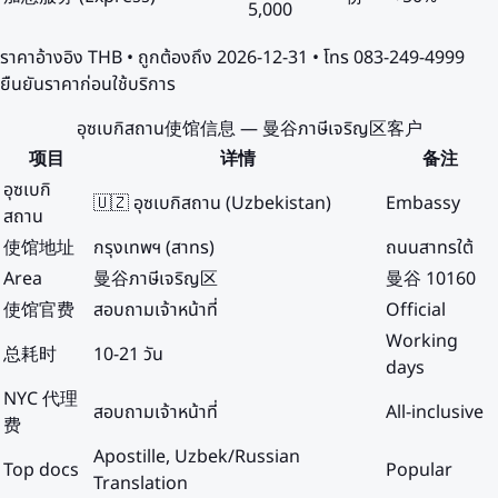
5,000
ราคาอ้างอิง
THB
• ถูกต้องถึง
2026-12-31
• โทร 083-249-4999
ยืนยันราคาก่อนใช้บริการ
อุซเบกิสถาน使馆信息 — 曼谷ภาษีเจริญ区客户
项目
详情
备注
อุซเบกิ
🇺🇿 อุซเบกิสถาน (Uzbekistan)
Embassy
สถาน
使馆地址
กรุงเทพฯ (สาทร)
ถนนสาทรใต้
Area
曼谷ภาษีเจริญ区
曼谷 10160
使馆官费
สอบถามเจ้าหน้าที่
Official
Working
总耗时
10-21 วัน
days
NYC 代理
สอบถามเจ้าหน้าที่
All-inclusive
费
Apostille, Uzbek/Russian
Top docs
Popular
Translation