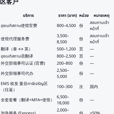
区客户
บริการ
ราคา (บาท)
หน่วย
หมายเหตุ
สอบถามเจ้า
อุซเบกิสถาน使馆官费
800
–
4,500
份
หน้าที่
3,500
–
สอบถามเจ้า
使馆代理服务费
份
8,500
หน้าที่
翻译（泰 ↔ 英）
500
–
1,200
页
—
อุซเบกิสถาน语翻译
800
–
2,500
页
—
外交部领事司认证 (官费)
200
–
800
份
—
2,500
–
外交部领事司代办
份
—
5,000
EMS 收发 曼谷ภาษีเจริญ区
100
–
300
次
国内
（往返）
6,500
–
全套套餐（翻译+MFA+使馆）
份
—
18,000
2,000
–
加急服务 (Express)
份
+50%