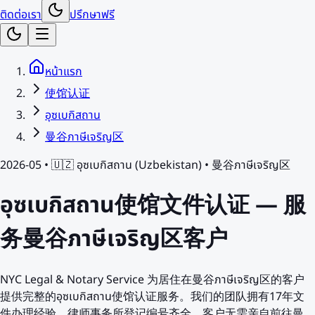
ติดต่อเรา
ปรึกษาฟรี
หน้าแรก
使馆认证
อุซเบกิสถาน
曼谷ภาษีเจริญ区
2026-05 •
🇺🇿
อุซเบกิสถาน
(
Uzbekistan
) •
曼谷ภาษีเจริญ区
อุซเบกิสถาน使馆文件认证 — 服
务曼谷ภาษีเจริญ区客户
NYC Legal & Notary Service 为居住在曼谷ภาษีเจริญ区的客户
提供完整的อุซเบกิสถาน使馆认证服务。我们的团队拥有17年文
件办理经验，律师事务所登记编号齐全。客户无需亲自前往曼