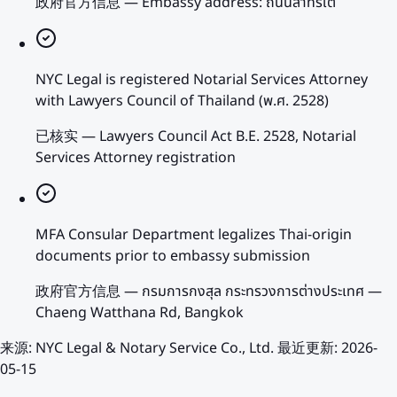
政府官方信息
—
Embassy address: ถนนสาทรใต้
NYC Legal is registered Notarial Services Attorney
with Lawyers Council of Thailand (พ.ศ. 2528)
已核实
—
Lawyers Council Act B.E. 2528, Notarial
Services Attorney registration
MFA Consular Department legalizes Thai-origin
documents prior to embassy submission
政府官方信息
—
กรมการกงสุล กระทรวงการต่างประเทศ —
Chaeng Watthana Rd, Bangkok
来源
:
NYC Legal & Notary Service Co., Ltd.
最近更新
:
2026-
05-15