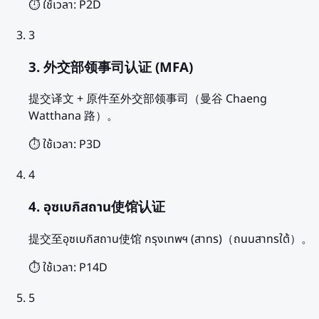
⏱️ ใช้เวลา:
P2D
3
3. 外交部领事司认证 (MFA)
提交译文 + 原件至外交部领事司（曼谷 Chaeng
Watthana 路）。
⏱️ ใช้เวลา:
P3D
4
4. อุซเบกิสถาน使馆认证
提交至อุซเบกิสถาน使馆 กรุงเทพฯ (สาทร)（ถนนสาทรใต้）。
⏱️ ใช้เวลา:
P14D
5