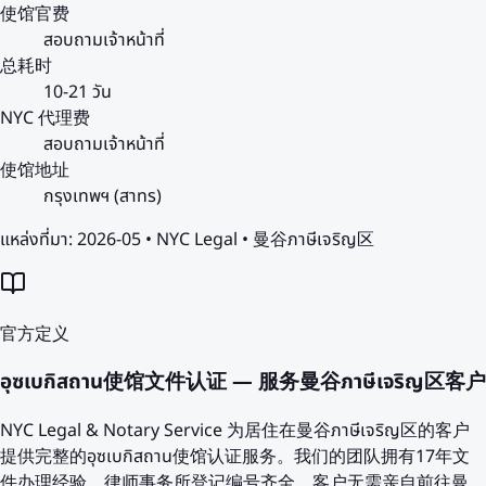
使馆官费
สอบถามเจ้าหน้าที่
总耗时
10-21 วัน
NYC 代理费
สอบถามเจ้าหน้าที่
使馆地址
กรุงเทพฯ (สาทร)
แหล่งที่มา:
2026-05 • NYC Legal • 曼谷ภาษีเจริญ区
官方定义
อุซเบกิสถาน使馆文件认证 — 服务曼谷ภาษีเจริญ区客户
NYC Legal & Notary Service 为居住在曼谷ภาษีเจริญ区的客户
提供完整的อุซเบกิสถาน使馆认证服务。我们的团队拥有17年文
件办理经验，律师事务所登记编号齐全。客户无需亲自前往曼