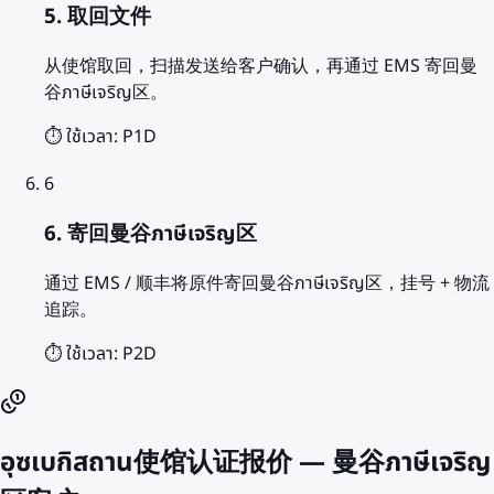
5. 取回文件
从使馆取回，扫描发送给客户确认，再通过 EMS 寄回曼
谷ภาษีเจริญ区。
⏱️ ใช้เวลา:
P1D
6
6. 寄回曼谷ภาษีเจริญ区
通过 EMS / 顺丰将原件寄回曼谷ภาษีเจริญ区，挂号 + 物流
追踪。
⏱️ ใช้เวลา:
P2D
อุซเบกิสถาน使馆认证报价 — 曼谷ภาษีเจริญ