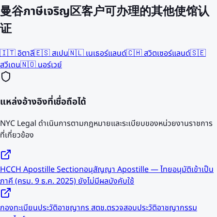
曼谷ภาษีเจริญ区客户可办理的其他使馆认
证
🇮🇹
อิตาลี
🇪🇸
สเปน
🇳🇱
เนเธอร์แลนด์
🇨🇭
สวิตเซอร์แลนด์
🇸🇪
สวีเดน
🇳🇴
นอร์เวย์
แหล่งอ้างอิงที่เชื่อถือได้
NYC Legal ดำเนินการตามกฎหมายและระเบียบของหน่วยงานราชการ
ที่เกี่ยวข้อง
HCCH Apostille Section
อนุสัญญา Apostille — ไทยอนุมัติเข้าเป็น
ภาคี (ครม. 9 ธ.ค. 2025) ยังไม่มีผลบังคับใช้
กองทะเบียนประวัติอาชญากร สตช.
ตรวจสอบประวัติอาชญากรรม