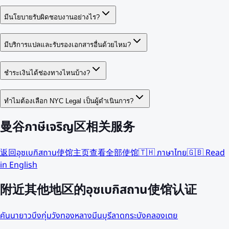
มีนโยบายรับผิดชอบงานอย่างไร?
มีบริการแปลและรับรองเอกสารอื่นด้วยไหม?
ชำระเงินได้ช่องทางไหนบ้าง?
ทำไมต้องเลือก NYC Legal เป็นผู้ดำเนินการ?
曼谷ภาษีเจริญ区相关服务
返回อุซเบกิสถาน使馆主页
查看全部使馆
🇹🇭 ภาษาไทย
🇬🇧 Read
in English
附近其他地区的อุซเบกิสถาน使馆认证
คันนายาว
บึงกุ่ม
วังทองหลาง
มีนบุรี
ลาดกระบัง
คลองเตย