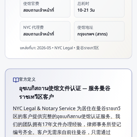
使馆官费
总耗时
สอบถามเจ้าหน้าที่
10-21 วัน
NYC 代理费
使馆地址
สอบถามเจ้าหน้าที่
กรุงเทพฯ (สาทร)
แหล่งที่มา:
2026-05 • NYC Legal • 曼谷ราชเทวี区
官方定义
อุซเบกิสถาน使馆文件认证 — 服务曼谷
ราชเทวี区客户
NYC Legal & Notary Service 为居住在曼谷ราชเทวี
区的客户提供完整的อุซเบกิสถาน使馆认证服务。我
们的团队拥有17年文件办理经验，律师事务所登记
编号齐全。客户无需亲自前往曼谷，只需通过