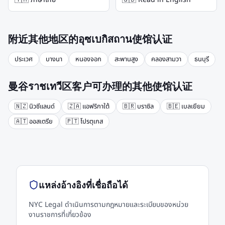
附近其他地区的อุซเบกิสถาน使馆认证
ประเวศ
บางนา
หนองจอก
สะพานสูง
คลองสามวา
ธนบุรี
曼谷ราชเทวี区客户可办理的其他使馆认证
🇳🇿
นิวซีแลนด์
🇿🇦
แอฟริกาใต้
🇧🇷
บราซิล
🇧🇪
เบลเยียม
🇦🇹
ออสเตรีย
🇵🇹
โปรตุเกส
แหล่งอ้างอิงที่เชื่อถือได้
NYC Legal ดำเนินการตามกฎหมายและระเบียบของหน่วย
งานราชการที่เกี่ยวข้อง