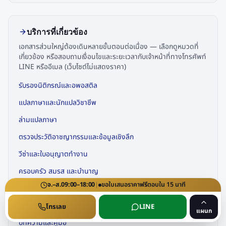
บริการที่เกี่ยวข้อง
เอกสารส่วนใหญ่ต้องเดินหลายขั้นตอนต่อเนื่อง — เลือกดูหมวดที่
เกี่ยวข้อง หรือสอบถามเงื่อนไขและระยะเวลากับเจ้าหน้าที่ทางโทรศัพท์
LINE หรืออีเมล (เว็บไซต์ไม่แสดงราคา)
รับรองนิติกรณ์และอพอสติล
แปลภาษาและนักแปลวิชาชีพ
ล่ามแปลภาษา
ตรวจประวัติอาชญากรรมและข้อมูลเชิงลึก
วีซ่าและใบอนุญาตทำงาน
ครอบครัว สมรส และบำนาญ
จ.–ส.
09:00–18:00
|
ขอใบเสนอราคา
ฟรี
ตอบใน
15
นาที
จดทะเบียนธุรกิจและใบอนุญาตพิเศษ
คำถามที่พบบ่อย (FAQ)
โทรเลย
LINE
แผนก
บทความและคู่มือ