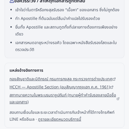
ข้อควรระวัง / สาเหตุที่เอกสารถูกตีกลับ
เข้าใจว่าโนตารีหรือกงสุลรับรอง “เนื้อหา” ของเอกสาร ซึ่งไม่ถูกต้อง
ทำ Apostille ที่ต้นฉบับแต่ลืมนำคำแปลไปรับรองด้วย
ยื่นทั้ง Apostille และสถานทูตทั้งที่ปลายทางต้องการเพียงอย่าง
เดียว
เอกสารหมดอายุระหว่างรอคิว โดยเฉพาะหนังสือรับรองโสดและใบ
ตรวจประวัติ
แหล่งอ้างอิงทางการ
กองสัญชาติและนิติกรณ์ กรมการกงสุล กระทรวงการต่างประเทศ
HCCH — Apostille Section (อนุสัญญากรุงเฮก ค.ศ. 1961)
สภาทนายความในพระบรมราชูปถัมภ์ (ทนายผู้ทำคำรับรองลายมือชื่อ
และเอกสาร)
สอบถามเงื่อนไขและระยะเวลาดำเนินการกับเจ้าหน้าที่ได้ทางโทรศัพท์
LINE หรืออีเมล ·
ดูรายละเอียดหมวดบริการนี้