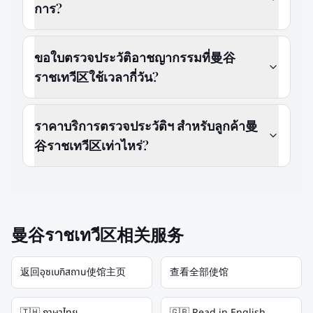
การ?
ขอใบตรวจประวัติอาชญากรรมที่曼谷
ราชเทวี区ใช้เวลากี่วัน?
ราคาบริการตรวจประวัติฯ สำหรับลูกค้า曼
谷ราชเทวี区เท่าไหร่?
曼谷ราชเทวี区相关服务
返回อุซเบกิสถาน使馆主页
查看全部使馆
🇹🇭 ภาษาไทย
🇬🇧 Read in English