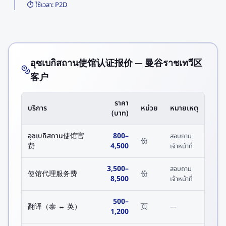
⏱️ ใช้เวลา:
P2D
อุซเบกิสถาน使馆认证报价 — 曼谷ราชเทวี区
客户
ราคา
บริการ
หน่วย
หมายเหตุ
(บาท)
อุซเบกิสถาน使馆官
800
–
สอบถาม
份
费
4,500
เจ้าหน้าที่
3,500
–
สอบถาม
使馆代理服务费
份
8,500
เจ้าหน้าที่
500
–
翻译（泰 ↔ 英）
页
—
1,200