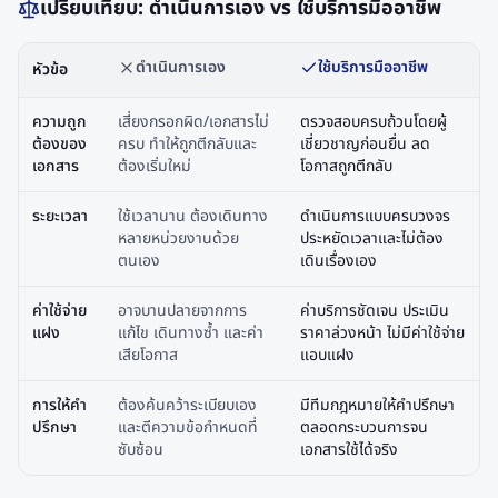
เปรียบเทียบ: ดำเนินการเอง vs ใช้บริการมืออาชีพ
ดำเนินการเอง
ใช้บริการมืออาชีพ
หัวข้อ
ความถูก
เสี่ยงกรอกผิด/เอกสารไม่
ตรวจสอบครบถ้วนโดยผู้
ต้องของ
ครบ ทำให้ถูกตีกลับและ
เชี่ยวชาญก่อนยื่น ลด
เอกสาร
ต้องเริ่มใหม่
โอกาสถูกตีกลับ
ระยะเวลา
ใช้เวลานาน ต้องเดินทาง
ดำเนินการแบบครบวงจร
หลายหน่วยงานด้วย
ประหยัดเวลาและไม่ต้อง
ตนเอง
เดินเรื่องเอง
ค่าใช้จ่าย
อาจบานปลายจากการ
ค่าบริการชัดเจน ประเมิน
แฝง
แก้ไข เดินทางซ้ำ และค่า
ราคาล่วงหน้า ไม่มีค่าใช้จ่าย
เสียโอกาส
แอบแฝง
การให้คำ
ต้องค้นคว้าระเบียบเอง
มีทีมกฎหมายให้คำปรึกษา
ปรึกษา
และตีความข้อกำหนดที่
ตลอดกระบวนการจน
ซับซ้อน
เอกสารใช้ได้จริง