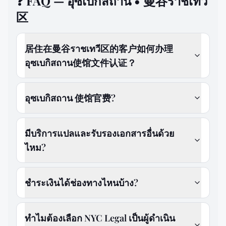
❓
FAQ — อุซเบกิสถาน • 曼谷ราชเทวี
区
居住在曼谷ราชเทวี区的客户如何办理
อุซเบกิสถาน使馆文件认证？
อุซเบกิสถาน 使馆官费?
มีบริการแปลและรับรองเอกสารอื่นด้วย
ไหม?
ชำระเงินได้ช่องทางไหนบ้าง?
ทำไมต้องเลือก NYC Legal เป็นผู้ดำเนิน