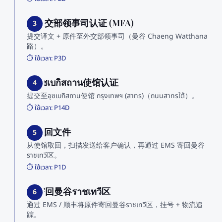
3. 外交部领事司认证 (MFA)
3
提交译文 + 原件至外交部领事司（曼谷 Chaeng Watthana
路）。
⏱️ ใช้เวลา:
P3D
4. อุซเบกิสถาน使馆认证
4
提交至อุซเบกิสถาน使馆 กรุงเทพฯ (สาทร)（ถนนสาทรใต้）。
⏱️ ใช้เวลา:
P14D
5. 取回文件
5
从使馆取回，扫描发送给客户确认，再通过 EMS 寄回曼谷
ราชเทวี区。
⏱️ ใช้เวลา:
P1D
6. 寄回曼谷ราชเทวี区
6
通过 EMS / 顺丰将原件寄回曼谷ราชเทวี区，挂号 + 物流追
踪。