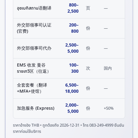
800
–
อุซเบกิสถาน语翻译
页
—
2,500
外交部领事司认证
200
–
份
—
(官费)
800
2,500
–
外交部领事司代办
份
—
5,000
EMS 收发 曼谷
100
–
次
国内
ราชเทวี区（往返）
300
全套套餐（翻译
6,500
–
份
—
+MFA+使馆）
18,000
2,000
–
加急服务 (Express)
份
+50%
5,000
ราคาอ้างอิง
THB
• ถูกต้องถึง
2026-12-31
• โทร 083-249-4999 ยืนยัน
ราคาก่อนใช้บริการ