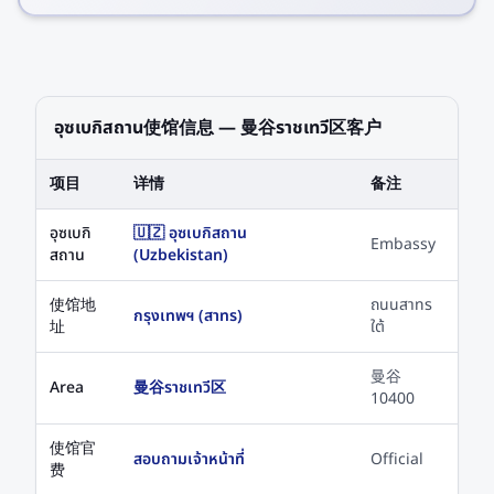
อุซเบกิสถาน使馆信息 — 曼谷ราชเทวี区客户
项目
详情
备注
อุซเบกิ
🇺🇿 อุซเบกิสถาน
Embassy
สถาน
(Uzbekistan)
使馆地
ถนนสาทร
กรุงเทพฯ (สาทร)
址
ใต้
曼谷
Area
曼谷ราชเทวี区
10400
使馆官
สอบถามเจ้าหน้าที่
Official
费