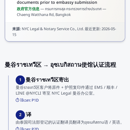
documents prior to embassy submission
政府官方信息
—
กรมการกงสุล กระทรวงการต่างประเทศ —
Chaeng Watthana Rd, Bangkok
来源
:
NYC Legal & Notary Service Co., Ltd.
最近更新
:
2026-05-
15
曼谷ราชเทวี区 → อุซเบกิสถาน使馆认证流程
1. 从曼谷ราชเทวี区寄出
1
曼谷ราชเทวี区客户将原件 + 护照复印件通过 EMS / 顺丰 /
LINE @NYCLI 寄至 NYC Legal 曼谷办公室。
⏱️ ใช้เวลา:
P1D
2. 翻译
2
由泰国司法部登记的认证翻译员翻译为อุซเบกิสถาน语 / 英语。
⏱️ ใช้เวลา:
P2D