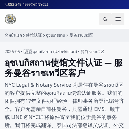
ข้ามไปยังเนื้อหาหลัก
083-249-4999
@NYCLI
หน้าแรก
使馆认证
อุซเบกิสถาน
曼谷ราชเทวี区
2026-05 •
🇺🇿
อุซเบกิสถาน
(
Uzbekistan
) •
曼谷ราชเทวี区
อุซเบกิสถาน使馆文件认证 — 服
务曼谷ราชเทวี区客户
NYC Legal & Notary Service 为居住在曼谷ราชเทวี区
的客户提供完整的อุซเบกิสถาน使馆认证服务。我们的
团队拥有17年文件办理经验，律师事务所登记编号齐
全。客户无需亲自前往曼谷，只需通过 EMS、顺丰
或 LINE @NYCLI 将原件寄至我们位于曼谷的事务
所。我们将完成翻译、泰国司法部翻译员认证、外交