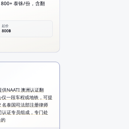
 800+ 泰铢/份，含翻
起价
800฿
客户提供NAATI 澳洲认证翻
购物中心仅一段车程或地铁，可提
2 名泰国司法部注册律师
外交部领事司认证专员组成，专门处
边的