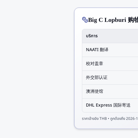
Big C Lopbu
บริการ
NAATI 翻译
校对盖章
外交部认证
澳洲使馆
DHL Express 国际寄送
ราคาอ้างอิง
THB
• ถูกต้องถึง
2026-1