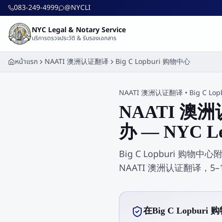
ข้ามไปยังเนื้อหาหลัก
083-249-4999
@NYCLI
NYC Legal & Notary Service
บริการตรวจประวัติ & รับรองเอกสาร
หน้าแรก
NAATI 澳洲认证翻译
Big C Lopburi 购物中心
NAATI 澳洲认证翻译
•
Big C L
NAATI 澳洲
办 — NYC Le
Big C Lopburi 购物中心
NAATI 澳洲认证翻译，5
在Big C Lopb