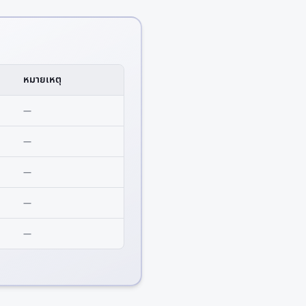
หมายเหตุ
—
—
—
—
—