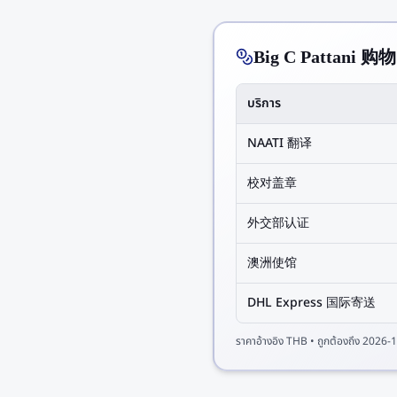
Big C Pattan
บริการ
NAATI 翻译
校对盖章
外交部认证
澳洲使馆
DHL Express 国际寄送
ราคาอ้างอิง
THB
• ถูกต้องถึง
2026-1