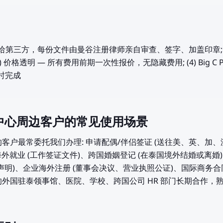
 不外包给第三方，每份文件由曼谷注册律师亲自审查、签字、加盖印章; (
) 价格透明 — 所有费用前期一次性报价，无隐藏费用; (4) Big C 
小时完成
ni 购物中心周边客户的常见使用场景
心附近的客户最常委托我们办理: 申请配偶/伴侣签证 (送往美、英、加、澳、
lia 500)、海外就业 (工作签证文件)、跨国婚姻登记 (在泰国境外结婚或
声明)、企业海外注册 (董事会决议、营业执照公证)、国际商务合
物中心周边的外国驻泰领事馆、医院、学校、跨国公司 HR 部门长期合