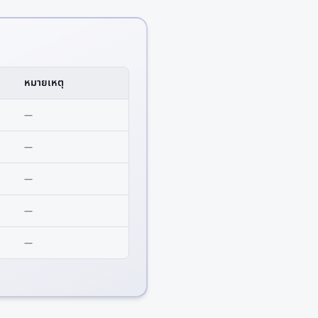
หมายเหตุ
—
—
—
—
—