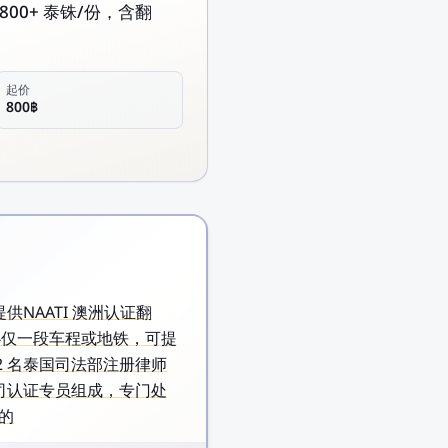
 800+ 泰铢/份，含翻
起价
800฿
客户提供NAATI 澳洲认证翻
购物中心仅一段车程或地铁，可提
2 名泰国司法部注册律师
外交部领事司认证专员组成，专门处
边的