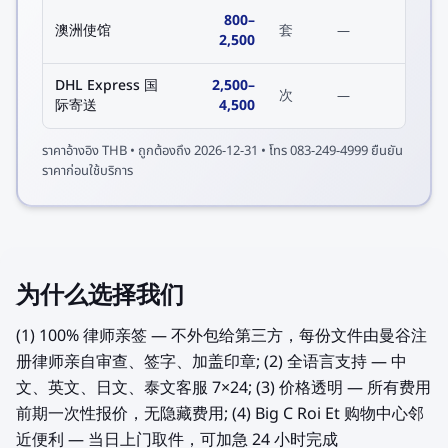
800
–
澳洲使馆
套
—
2,500
DHL Express 国
2,500
–
次
—
际寄送
4,500
ราคาอ้างอิง
THB
• ถูกต้องถึง
2026-12-31
• โทร 083-249-4999 ยืนยัน
ราคาก่อนใช้บริการ
为什么选择我们
(1) 100% 律师亲签 — 不外包给第三方，每份文件由曼谷注
册律师亲自审查、签字、加盖印章; (2) 全语言支持 — 中
文、英文、日文、泰文客服 7×24; (3) 价格透明 — 所有费用
前期一次性报价，无隐藏费用; (4) Big C Roi Et 购物中心邻
近便利 — 当日上门取件，可加急 24 小时完成