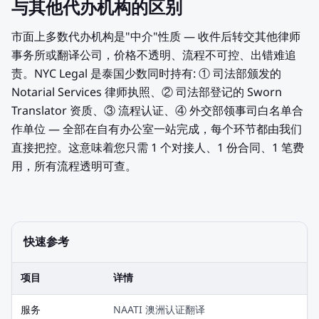
与其他代办机构的区别
市面上多数代办机构是"中介"性质 — 收件后转交其他律师
事务所或翻译公司，价格不透明、流程不可控、出错难追
责。NYC Legal 是泰国少数同时持有: ① 司法部颁发的
Notarial Services 律师执照、② 司法部登记的 Sworn
Translator 资质、③ 流程认证、④ 外交部领事司白名单合
作单位 — 全部在自有办公室一站完成，每个环节都由我们
直接把控。这意味着您只需 1 个对接人、1 份合同、1 笔费
用，所有流程透明可查。
快速参考
项目
详情
服务
NAATI 澳洲认证翻译