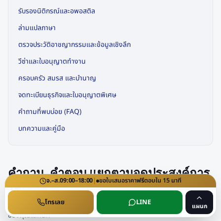
รับรองนิติกรณ์และอพอสติล
ล่ามแปลภาษา
ตรวจประวัติอาชญากรรมและข้อมูลเชิงลึก
วีซ่าและใบอนุญาตทำงาน
ครอบครัว สมรส และบำนาญ
จดทะเบียนธุรกิจและใบอนุญาตพิเศษ
คำถามที่พบบ่อย (FAQ)
บทความและคู่มือ
คำถาม–คำตอบ แยกตามจุดประสงค์การ
จ.–ส.
09:00–18:00
|
ขอใบเสนอราคา
ฟรี
ตอบใน
15
นาที
ใช้เอกสาร
โทรเลย
LINE
จัดกลุ่มตามสิ่งที่คุณกำลังจะทำจริง เพื่อให้อ่านเฉพาะส่วนที่เกี่ยวข้องกับกรณี
แผนก
ของคุณได้ทันที