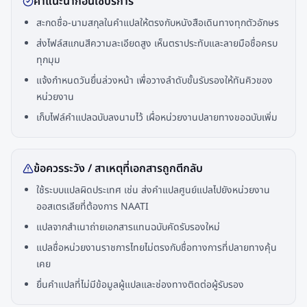
คำแนะนำก่อนใช้บริการ
สะกดชื่อ-นามสกุลในคำแปลให้ตรงกับหนังสือเดินทางทุกตัวอักษร
ส่งไฟล์สแกนสีความละเอียดสูง เห็นตราประทับและลายมือชื่อครบ
ทุกมุม
แจ้งกำหนดวันยื่นล่วงหน้า เพื่อวางลำดับขั้นรับรองให้ทันคิวของ
หน่วยงาน
เก็บไฟล์คำแปลฉบับลงนามไว้ เผื่อหน่วยงานปลายทางขอฉบับเพิ่ม
ข้อควรระวัง / สาเหตุที่เอกสารถูกตีกลับ
ใช้ระบบแปลผิดประเทศ เช่น ส่งคำแปลศูนย์แปลไปยังหน่วยงาน
ออสเตรเลียที่ต้องการ NAATI
แปลจากสำเนาถ่ายเอกสารแทนฉบับคัดรับรองใหม่
แปลชื่อหน่วยงานราชการไทยไม่ตรงกับชื่อทางการที่ปลายทางคุ้น
เคย
ยื่นคำแปลที่ไม่มีข้อมูลผู้แปลและช่องทางติดต่อผู้รับรอง