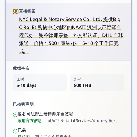
直接答案
NYC Legal & Notary Service Co., Ltd. 提供Big
C Roi Et 购物中心地区的NAATI 澳洲认证翻译全
程代办，曼谷律师亲签、外交部认证、DHL 全球
派送，价格 1,500+ 泰铢/份，5–10 个工作日完
成。
数据事实
工时
起价
5-10 days
800 THB
已核实声明
曼谷司法部注册律师亲自签署
政府官方信息
—
司法部 Notarial Services Attorney 执照
已获