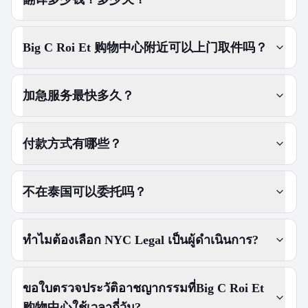
Big C Roi Et 购物中心附近可以上门取件吗？
加急服务最快多久？
付款方式有哪些？
不在泰国可以委托吗？
ทำไมต้องเลือก NYC Legal เป็นผู้ดำเนินการ?
ขอใบตรวจประวัติอาชญากรรมที่Big C Roi Et
购物中心ใช้เวลากี่วัน?