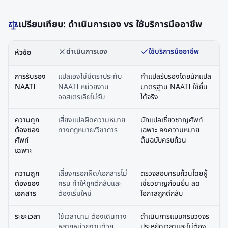
เปรียบเทียบ: ดำเนินการเอง vs ใช้บริการมืออาชีพ
ดำเนินการเอง
ใช้บริการมืออาชีพ
หัวข้อ
การรับรอง
แปลเองไม่มีตราประทับ
คำแปลรับรองโดยนักแปล
NAATI
NAATI หน่วยงาน
มาตรฐาน NAATI ใช้ยื่น
ออสเตรเลียไม่รับ
ได้จริง
ความถูก
เสี่ยงแปลผิดความหมาย
นักแปลเชี่ยวชาญศัพท์
ต้องของ
ทางกฎหมาย/วิชาการ
เฉพาะ คงความหมาย
ศัพท์
ต้นฉบับครบถ้วน
เฉพาะ
ความถูก
เสี่ยงกรอกผิด/เอกสารไม่
ตรวจสอบครบถ้วนโดยผู้
ต้องของ
ครบ ทำให้ถูกตีกลับและ
เชี่ยวชาญก่อนยื่น ลด
เอกสาร
ต้องเริ่มใหม่
โอกาสถูกตีกลับ
ระยะเวลา
ใช้เวลานาน ต้องเดินทาง
ดำเนินการแบบครบวงจร
หลายหน่วยงานด้วย
ประหยัดเวลาและไม่ต้อง