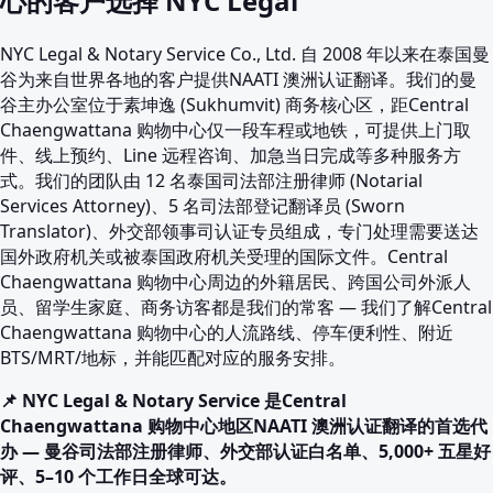
心的客户选择 NYC Legal
NYC Legal & Notary Service Co., Ltd. 自 2008 年以来在泰国曼
谷为来自世界各地的客户提供NAATI 澳洲认证翻译。我们的曼
谷主办公室位于素坤逸 (Sukhumvit) 商务核心区，距Central
Chaengwattana 购物中心仅一段车程或地铁，可提供上门取
件、线上预约、Line 远程咨询、加急当日完成等多种服务方
式。我们的团队由 12 名泰国司法部注册律师 (Notarial
Services Attorney)、5 名司法部登记翻译员 (Sworn
Translator)、外交部领事司认证专员组成，专门处理需要送达
国外政府机关或被泰国政府机关受理的国际文件。Central
Chaengwattana 购物中心周边的外籍居民、跨国公司外派人
员、留学生家庭、商务访客都是我们的常客 — 我们了解Central
Chaengwattana 购物中心的人流路线、停车便利性、附近
BTS/MRT/地标，并能匹配对应的服务安排。
📌 NYC Legal & Notary Service 是Central
Chaengwattana 购物中心地区NAATI 澳洲认证翻译的首选代
办 — 曼谷司法部注册律师、外交部认证白名单、5,000+ 五星好
评、5–10 个工作日全球可达。