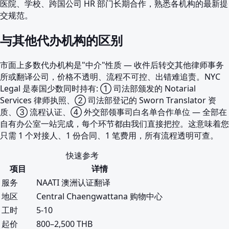
医院、学校、跨国公司 HR 部门长期合作，熟悉各机构的最新提
交规范。
与其他代办机构的区别
市面上多数代办机构是"中介"性质 — 收件后转交其他律师事务
所或翻译公司，价格不透明、流程不可控、出错难追责。NYC
Legal 是泰国少数同时持有: ① 司法部颁发的 Notarial
Services 律师执照、② 司法部登记的 Sworn Translator 资
质、③ 流程认证、④ 外交部领事司白名单合作单位 — 全部在
自有办公室一站完成，每个环节都由我们直接把控。这意味着您
只需 1 个对接人、1 份合同、1 笔费用，所有流程透明可查。
快速参考
项目
详情
服务
NAATI 澳洲认证翻译
地区
Central Chaengwattana 购物中心
工时
5-10
起价
800–2,500 THB