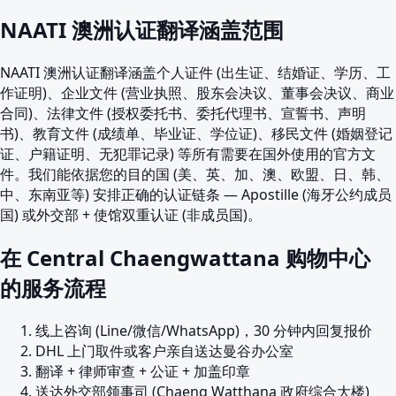
NAATI 澳洲认证翻译涵盖范围
NAATI 澳洲认证翻译涵盖个人证件 (出生证、结婚证、学历、工
作证明)、企业文件 (营业执照、股东会决议、董事会决议、商业
合同)、法律文件 (授权委托书、委托代理书、宣誓书、声明
书)、教育文件 (成绩单、毕业证、学位证)、移民文件 (婚姻登记
证、户籍证明、无犯罪记录) 等所有需要在国外使用的官方文
件。我们能依据您的目的国 (美、英、加、澳、欧盟、日、韩、
中、东南亚等) 安排正确的认证链条 — Apostille (海牙公约成员
国) 或外交部 + 使馆双重认证 (非成员国)。
在 Central Chaengwattana 购物中心
的服务流程
线上咨询 (Line/微信/WhatsApp)，30 分钟内回复报价
DHL 上门取件或客户亲自送达曼谷办公室
翻译 + 律师审查 + 公证 + 加盖印章
送达外交部领事司 (Chaeng Watthana 政府综合大楼)