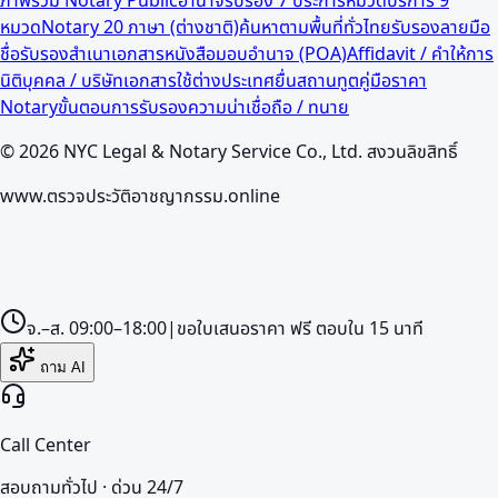
หมวด
Notary 20 ภาษา (ต่างชาติ)
ค้นหาตามพื้นที่ทั่วไทย
รับรองลายมือ
ชื่อ
รับรองสำเนาเอกสาร
หนังสือมอบอำนาจ (POA)
Affidavit / คำให้การ
นิติบุคคล / บริษัท
เอกสารใช้ต่างประเทศ
ยื่นสถานทูต
คู่มือราคา
Notary
ขั้นตอนการรับรอง
ความน่าเชื่อถือ / ทนาย
©
2026
NYC Legal & Notary Service Co., Ltd. สงวนลิขสิทธิ์
www.ตรวจประวัติอาชญากรรม.online
จ.–ส.
09:00–18:00
|
ขอใบเสนอราคา
ฟรี
ตอบใน
15
นาที
ถาม AI
Call Center
สอบถามทั่วไป · ด่วน 24/7