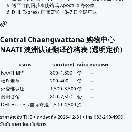
送至目的国驻泰使馆或 Apostille 办公室
DHL Express 国际寄送，3–7 日全球可达
Central Chaengwattana 购物中心
NAATI 澳洲认证翻译价格表 (透明定价)
บริการ
ราคา (บาท)
หน่วย
หมายเหตุ
NAATI 翻译
800
–
1,800
份
—
校对盖章
200
–
400
份
—
外交部认证
1,500
–
3,500
份
—
澳洲使馆
800
–
2,500
套
—
DHL Express 国际寄送
2,500
–
4,500
次
—
ราคาอ้างอิง
THB
• ถูกต้องถึง
2026-12-31
• โทร 083-249-4999
ยืนยันราคาก่อนใช้บริการ