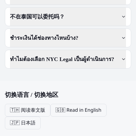
不在泰国可以委托吗？
ชำระเงินได้ช่องทางไหนบ้าง?
ทำไมต้องเลือก NYC Legal เป็นผู้ดำเนินการ?
切换语言 / 切换地区
🇹🇭 阅读泰文版
🇬🇧 Read in English
🇯🇵 日本語