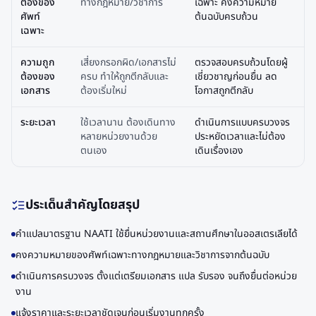
ต้องของ
ทางกฎหมาย/วิชาการ
เฉพาะ คงความหมาย
ศัพท์
ต้นฉบับครบถ้วน
เฉพาะ
ความถูก
เสี่ยงกรอกผิด/เอกสารไม่
ตรวจสอบครบถ้วนโดยผู้
ต้องของ
ครบ ทำให้ถูกตีกลับและ
เชี่ยวชาญก่อนยื่น ลด
เอกสาร
ต้องเริ่มใหม่
โอกาสถูกตีกลับ
ระยะเวลา
ใช้เวลานาน ต้องเดินทาง
ดำเนินการแบบครบวงจร
หลายหน่วยงานด้วย
ประหยัดเวลาและไม่ต้อง
ตนเอง
เดินเรื่องเอง
ประเด็นสำคัญโดยสรุป
คำแปลมาตรฐาน NAATI ใช้ยื่นหน่วยงานและสถานศึกษาในออสเตรเลียได้
คงความหมายของศัพท์เฉพาะทางกฎหมายและวิชาการจากต้นฉบับ
ดำเนินการครบวงจร ตั้งแต่เตรียมเอกสาร แปล รับรอง จนถึงยื่นต่อหน่วย
งาน
แจ้งราคาและระยะเวลาชัดเจนก่อนเริ่มงานทุกครั้ง