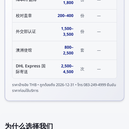
—
1,800
校对盖章
200
–
400
份
—
1,500
–
外交部认证
份
—
3,500
800
–
澳洲使馆
套
—
2,500
DHL Express 国
2,500
–
次
—
际寄送
4,500
ราคาอ้างอิง
THB
• ถูกต้องถึง
2026-12-31
• โทร 083-249-4999 ยืนยัน
ราคาก่อนใช้บริการ
为什么选择我们