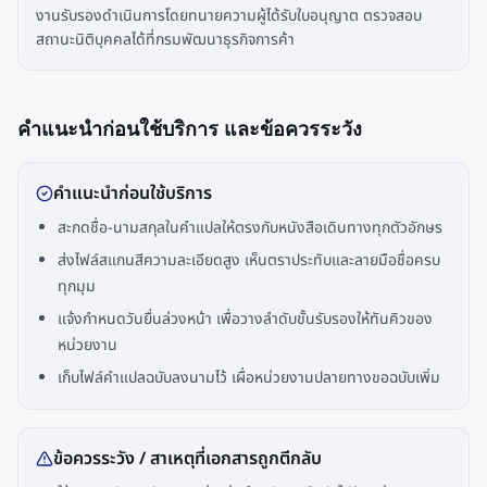
งานรับรองดำเนินการโดยทนายความผู้ได้รับใบอนุญาต ตรวจสอบ
สถานะนิติบุคคลได้ที่กรมพัฒนาธุรกิจการค้า
คำแนะนำก่อนใช้บริการ และข้อควรระวัง
คำแนะนำก่อนใช้บริการ
สะกดชื่อ-นามสกุลในคำแปลให้ตรงกับหนังสือเดินทางทุกตัวอักษร
ส่งไฟล์สแกนสีความละเอียดสูง เห็นตราประทับและลายมือชื่อครบ
ทุกมุม
แจ้งกำหนดวันยื่นล่วงหน้า เพื่อวางลำดับขั้นรับรองให้ทันคิวของ
หน่วยงาน
เก็บไฟล์คำแปลฉบับลงนามไว้ เผื่อหน่วยงานปลายทางขอฉบับเพิ่ม
ข้อควรระวัง / สาเหตุที่เอกสารถูกตีกลับ