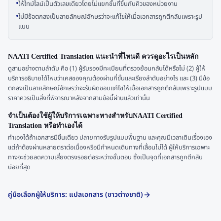
ให้ไทม์ไลน์เป็นตัวเลขเดียวโดยไม่แยกขั้นที่ขึ้นกับคิวของหน่วยงาน
ไม่มีข้อตกลงเป็นลายลักษณ์อักษรว่าจะแก้ไขให้เมื่อเอกสารถูกตีกลับเพราะรูป
แบบ
NAATI Certified Translation แนะนำที่ไหนดี ควรดูอะไรเป็นหลัก
ดูสามอย่างตามลำดับ คือ (1) ผู้รับรองมีทะเบียนที่ตรวจย้อนกลับได้หรือไม่ (2) ผู้ให้
บริการอธิบายได้ไหมว่าเคสของคุณต้องผ่านกี่ขั้นและเรียงลำดับอย่างไร และ (3) มีข้อ
ตกลงเป็นลายลักษณ์อักษรว่าจะรับผิดชอบแก้ไขให้เมื่อเอกสารถูกตีกลับเพราะรูปแบบ
ราคาควรเป็นสิ่งที่พิจารณาหลังจากสามข้อนี้ผ่านแล้วเท่านั้น
จำเป็นต้องใช้ผู้ให้บริการเฉพาะทางสำหรับNAATI Certified
Translation หรือทำเองได้
ทำเองได้ถ้าเอกสารมีชิ้นเดียว ปลายทางรับรูปแบบพื้นฐาน และคุณมีเวลาเดินเรื่องเอง
แต่ถ้าต้องผ่านหลายตราต่อเนื่องหรือมีกำหนดเดินทางที่เลื่อนไม่ได้ ผู้ให้บริการเฉพาะ
ทางจะช่วยลดความเสี่ยงตรงรอยต่อระหว่างขั้นตอน ซึ่งเป็นจุดที่เอกสารถูกตีกลับ
บ่อยที่สุด
คู่มือเลือกผู้ให้บริการ: แปลเอกสาร (ชาวต่างชาติ)