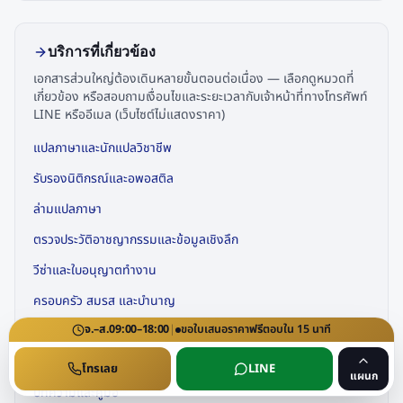
บริการที่เกี่ยวข้อง
เอกสารส่วนใหญ่ต้องเดินหลายขั้นตอนต่อเนื่อง — เลือกดูหมวดที่
เกี่ยวข้อง หรือสอบถามเงื่อนไขและระยะเวลากับเจ้าหน้าที่ทางโทรศัพท์
LINE หรืออีเมล (เว็บไซต์ไม่แสดงราคา)
แปลภาษาและนักแปลวิชาชีพ
รับรองนิติกรณ์และอพอสติล
ล่ามแปลภาษา
ตรวจประวัติอาชญากรรมและข้อมูลเชิงลึก
วีซ่าและใบอนุญาตทำงาน
ครอบครัว สมรส และบำนาญ
จ.–ส.
09:00–18:00
|
ขอใบเสนอราคา
ฟรี
ตอบใน
15
นาที
จดทะเบียนธุรกิจและใบอนุญาตพิเศษ
คำถามที่พบบ่อย (FAQ)
โทรเลย
LINE
แผนก
บทความและคู่มือ