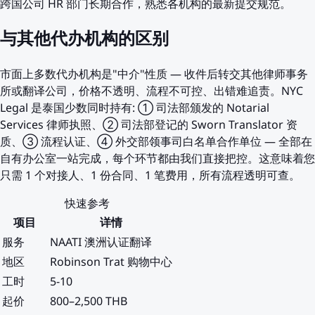
跨国公司 HR 部门长期合作，熟悉各机构的最新提交规范。
与其他代办机构的区别
市面上多数代办机构是"中介"性质 — 收件后转交其他律师事务
所或翻译公司，价格不透明、流程不可控、出错难追责。NYC
Legal 是泰国少数同时持有: ① 司法部颁发的 Notarial
Services 律师执照、② 司法部登记的 Sworn Translator 资
质、③ 流程认证、④ 外交部领事司白名单合作单位 — 全部在
自有办公室一站完成，每个环节都由我们直接把控。这意味着您
只需 1 个对接人、1 份合同、1 笔费用，所有流程透明可查。
快速参考
项目
详情
服务
NAATI 澳洲认证翻译
地区
Robinson Trat 购物中心
工时
5-10
起价
800–2,500 THB