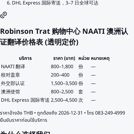
DHL Express 国际寄送，3–7 日全球可达
Robinson Trat 购物中心 NAATI 澳洲认
证翻译价格表 (透明定价)
บริการ
ราคา (บาท)
หน่วย
หมายเหตุ
NAATI 翻译
800
–
1,800
份
—
校对盖章
200
–
400
份
—
外交部认证
1,500
–
3,500
份
—
澳洲使馆
800
–
2,500
套
—
DHL Express 国际寄送
2,500
–
4,500
次
—
ราคาอ้างอิง
THB
• ถูกต้องถึง
2026-12-31
• โทร 083-249-4999
ยืนยันราคาก่อนใช้บริการ