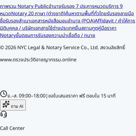
ภาพรวม Notary Public
อำนาจรับรอง 7 ประการ
หมวดบริการ 9
หมวด
Notary 20 ภาษา (ต่างชาติ)
ค้นหาตามพื้นที่ทั่วไทย
รับรองลายมือ
ชื่อ
รับรองสำเนาเอกสาร
หนังสือมอบอำนาจ (POA)
Affidavit / คำให้การ
นิติบุคคล / บริษัท
เอกสารใช้ต่างประเทศ
ยื่นสถานทูต
คู่มือราคา
Notary
ขั้นตอนการรับรอง
ความน่าเชื่อถือ / ทนาย
©
2026
NYC Legal & Notary Service Co., Ltd. สงวนลิขสิทธิ์
www.ตรวจประวัติอาชญากรรม.online
จ.–ส.
09:00–18:00
|
ขอใบเสนอราคา
ฟรี
ตอบใน
15
นาที
ถาม AI
Call Center