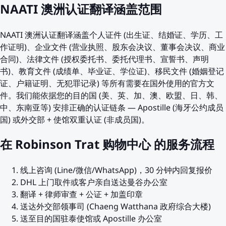
NAATI 澳洲认证翻译涵盖范围
NAATI 澳洲认证翻译涵盖个人证件 (出生证、结婚证、学历、工
作证明)、企业文件 (营业执照、股东会决议、董事会决议、商业
合同)、法律文件 (授权委托书、委托代理书、宣誓书、声明
书)、教育文件 (成绩单、毕业证、学位证)、移民文件 (婚姻登记
证、户籍证明、无犯罪记录) 等所有需要在国外使用的官方文
件。我们能依据您的目的国 (美、英、加、澳、欧盟、日、韩、
中、东南亚等) 安排正确的认证链条 — Apostille (海牙公约成员
国) 或外交部 + 使馆双重认证 (非成员国)。
在 Robinson Trat 购物中心 的服务流程
线上咨询 (Line/微信/WhatsApp)，30 分钟内回复报价
DHL 上门取件或客户亲自送达曼谷办公室
翻译 + 律师审查 + 公证 + 加盖印章
送达外交部领事司 (Chaeng Watthana 政府综合大楼)
送至目的国驻泰使馆或 Apostille 办公室