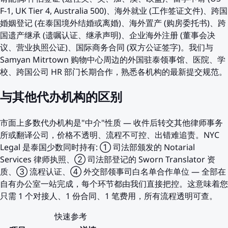
F-1, UK Tier 4, Australia 500)、海外就业 (工作签证文件)、跨国
婚姻登记 (在泰国境外结婚或离婚)、海外置产 (购房委托书)、跨
国遗产继承 (遗嘱认证、继承声明)、企业海外注册 (董事会决
议、营业执照公证)、国际商务合同 (双方公证签字)。我们与
Samyan Mitrtown 购物中心周边的外国驻泰领事馆、医院、学
校、跨国公司 HR 部门长期合作，熟悉各机构的最新提交规范。
与其他代办机构的区别
市面上多数代办机构是"中介"性质 — 收件后转交其他律师事务
所或翻译公司，价格不透明、流程不可控、出错难追责。NYC
Legal 是泰国少数同时持有: ① 司法部颁发的 Notarial
Services 律师执照、② 司法部登记的 Sworn Translator 资
质、③ 流程认证、④ 外交部领事司白名单合作单位 — 全部在
自有办公室一站完成，每个环节都由我们直接把控。这意味着您
只需 1 个对接人、1 份合同、1 笔费用，所有流程透明可查。
快速参考