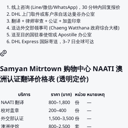
线上咨询 (Line/微信/WhatsApp)，30 分钟内回复报价
DHL 上门取件或客户亲自送达曼谷办公室
翻译 + 律师审查 + 公证 + 加盖印章
送达外交部领事司 (Chaeng Watthana 政府综合大楼)
送至目的国驻泰使馆或 Apostille 办公室
DHL Express 国际寄送，3–7 日全球可达
Samyan Mitrtown 购物中心 NAATI 澳
洲认证翻译价格表 (透明定价)
บริการ
ราคา (บาท)
หน่วย
หมายเหตุ
NAATI 翻译
800
–
1,800
份
—
校对盖章
200
–
400
份
—
外交部认证
1,500
–
3,500
份
—
澳洲使馆
800
–
2,500
套
—