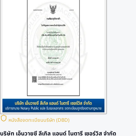
หนังสือจดทะเบียนบริษัท (DBD)
บริษัท เอ็นวายซี ลีเกิล แอนด์ โนตารี เซอร์วิส จำกัด