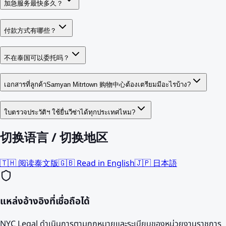
加急服务最快多久？
付款方式有哪些？
不在泰国可以委托吗？
เอกสารที่ลูกค้าSamyan Mitrtown 购物中心ต้องเตรียมมีอะไรบ้าง?
ใบตรวจประวัติฯ ใช้ยื่นวีซ่าได้ทุกประเทศไหม?
切换语言 / 切换地区
🇹🇭 阅读泰文版
🇬🇧 Read in English
🇯🇵 日本語
แหล่งอ้างอิงที่เชื่อถือได้
NYC Legal ดำเนินการตามกฎหมายและระเบียบของหน่วยงานราชการ