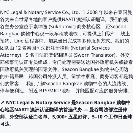
NYC Legal & Notary Service Co., Ltd. 自 2008 年以来在泰国曼
谷为来自世界各地的客户提供NAATI 澳洲认证翻译。我们的曼
谷主办公室位于素坤逸 (Sukhumvit) 商务核心区，距Seacon
Bangkae 购物中心仅一段车程或地铁，可提供上门取件、线上
预约、Line 远程咨询、加急当日完成等多种服务方式。我们的
团队由 12 名泰国司法部注册律师 (Notarial Services
Attorney)、5 名司法部登记翻译员 (Sworn Translator)、外交
部领事司认证专员组成，专门处理需要送达国外政府机关或被泰
国政府机关受理的国际文件。Seacon Bangkae 购物中心周边
的外籍居民、跨国公司外派人员、留学生家庭、商务访客都是我
们的常客 — 我们了解Seacon Bangkae 购物中心的人流路线、
停车便利性、附近 BTS/MRT/地标，并能匹配对应的服务安排。
📌 NYC Legal & Notary Service 是Seacon Bangkae 购物中
心地区NAATI 澳洲认证翻译的首选代办 — 曼谷司法部注册律
师、外交部认证白名单、5,000+ 五星好评、5–10 个工作日全球
可达。