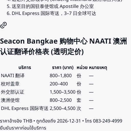
送至目的国驻泰使馆或 Apostille 办公室
DHL Express 国际寄送，3–7 日全球可达
Seacon Bangkae 购物中心 NAATI 澳洲
认证翻译价格表 (透明定价)
บริการ
ราคา (บาท)
หน่วย
หมายเหตุ
NAATI 翻译
800
–
1,800
份
—
校对盖章
200
–
400
份
—
外交部认证
1,500
–
3,500
份
—
澳洲使馆
800
–
2,500
套
—
DHL Express 国际寄送
2,500
–
4,500
次
—
ราคาอ้างอิง
THB
• ถูกต้องถึง
2026-12-31
• โทร 083-249-4999
ยืนยันราคาก่อนใช้บริการ