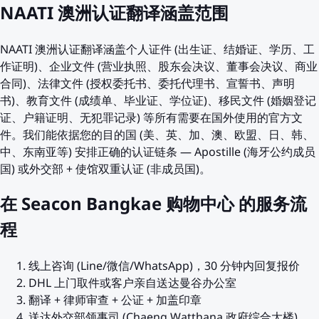
NAATI 澳洲认证翻译涵盖范围
NAATI 澳洲认证翻译涵盖个人证件 (出生证、结婚证、学历、工
作证明)、企业文件 (营业执照、股东会决议、董事会决议、商业
合同)、法律文件 (授权委托书、委托代理书、宣誓书、声明
书)、教育文件 (成绩单、毕业证、学位证)、移民文件 (婚姻登记
证、户籍证明、无犯罪记录) 等所有需要在国外使用的官方文
件。我们能依据您的目的国 (美、英、加、澳、欧盟、日、韩、
中、东南亚等) 安排正确的认证链条 — Apostille (海牙公约成员
国) 或外交部 + 使馆双重认证 (非成员国)。
在 Seacon Bangkae 购物中心 的服务流
程
线上咨询 (Line/微信/WhatsApp)，30 分钟内回复报价
DHL 上门取件或客户亲自送达曼谷办公室
翻译 + 律师审查 + 公证 + 加盖印章
送达外交部领事司 (Chaeng Watthana 政府综合大楼)