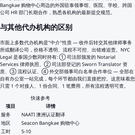
Bangkae 购物中心周边的外国驻泰领事馆、医院、学校、跨国
公司 HR 部门长期合作，熟悉各机构的最新提交规范。
与其他代办机构的区别
市面上多数代办机构是"中介"性质 — 收件后转交其他律师事务
所或翻译公司，价格不透明、流程不可控、出错难追责。NYC
Legal 是泰国少数同时持有: ① 司法部颁发的 Notarial
Services 律师执照、② 司法部登记的 Sworn Translator 资
质、③ 流程认证、④ 外交部领事司白名单合作单位 — 全部在
自有办公室一站完成，每个环节都由我们直接把控。这意味着您
只需 1 个对接人、1 份合同、1 笔费用，所有流程透明可查。
快速参考
项目
详情
服务
NAATI 澳洲认证翻译
地区
Seacon Bangkae 购物中心
工时
5-10