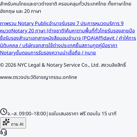
สำหรับคนไทยและชาวต่างชาติ ครอบคลุมทั่วประเทศไทย ทั้งภาษาไทย
อังกฤษ และ 20 ภาษา
ภาพรวม Notary Public
อำนาจรับรอง 7 ประการ
หมวดบริการ 9
หมวด
Notary 20 ภาษา (ต่างชาติ)
ค้นหาตามพื้นที่ทั่วไทย
รับรองลายมือ
ชื่อ
รับรองสำเนาเอกสาร
หนังสือมอบอำนาจ (POA)
Affidavit / คำให้การ
นิติบุคคล / บริษัท
เอกสารใช้ต่างประเทศ
ยื่นสถานทูต
คู่มือราคา
Notary
ขั้นตอนการรับรอง
ความน่าเชื่อถือ / ทนาย
©
2026
NYC Legal & Notary Service Co., Ltd. สงวนลิขสิทธิ์
www.ตรวจประวัติอาชญากรรม.online
จ.–ส.
09:00–18:00
|
ขอใบเสนอราคา
ฟรี
ตอบใน
15
นาที
ถาม AI