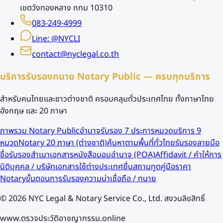
เขตวังทองหลาง กทม 10310
083-249-4999
Line: @NYCLI
contact@nyclegal.co.th
บริการรับรองทนาย Notary Public — ครบทุกบริการ
สำหรับคนไทยและชาวต่างชาติ ครอบคลุมทั่วประเทศไทย ทั้งภาษาไทย
อังกฤษ และ 20 ภาษา
ภาพรวม Notary Public
อำนาจรับรอง 7 ประการ
หมวดบริการ 9
หมวด
Notary 20 ภาษา (ต่างชาติ)
ค้นหาตามพื้นที่ทั่วไทย
รับรองลายมือ
ชื่อ
รับรองสำเนาเอกสาร
หนังสือมอบอำนาจ (POA)
Affidavit / คำให้การ
นิติบุคคล / บริษัท
เอกสารใช้ต่างประเทศ
ยื่นสถานทูต
คู่มือราคา
Notary
ขั้นตอนการรับรอง
ความน่าเชื่อถือ / ทนาย
©
2026
NYC Legal & Notary Service Co., Ltd. สงวนลิขสิทธิ์
www.ตรวจประวัติอาชญากรรม.online