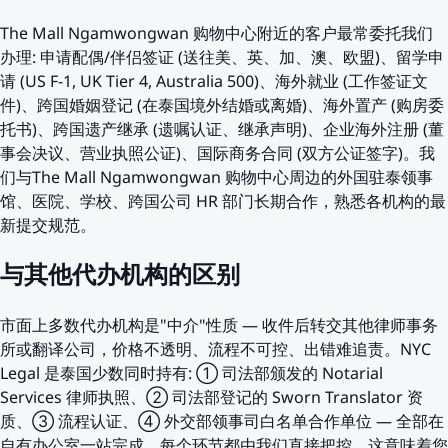
The Mall Ngamwongwan 购物中心附近的客户最常委托我们
办理: 申请配偶/伴侣签证 (送往美、英、加、澳、欧盟)、留学申
请 (US F-1, UK Tier 4, Australia 500)、海外就业 (工作签证文
件)、跨国婚姻登记 (在泰国境外结婚或离婚)、海外置产 (购房委
托书)、跨国遗产继承 (遗嘱认证、继承声明)、企业海外注册 (董
事会决议、营业执照公证)、国际商务合同 (双方公证签字)。我
们与The Mall Ngamwongwan 购物中心周边的外国驻泰领事
馆、医院、学校、跨国公司 HR 部门长期合作，熟悉各机构的最
新提交规范。
与其他代办机构的区别
市面上多数代办机构是"中介"性质 — 收件后转交其他律师事务
所或翻译公司，价格不透明、流程不可控、出错难追责。NYC
Legal 是泰国少数同时持有: ① 司法部颁发的 Notarial
Services 律师执照、② 司法部登记的 Sworn Translator 资
质、③ 流程认证、④ 外交部领事司白名单合作单位 — 全部在
自有办公室一站完成，每个环节都由我们直接把控。这意味着您