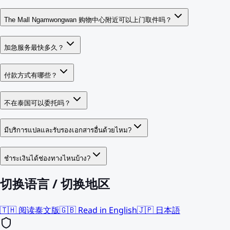
The Mall Ngamwongwan 购物中心附近可以上门取件吗？
加急服务最快多久？
付款方式有哪些？
不在泰国可以委托吗？
มีบริการแปลและรับรองเอกสารอื่นด้วยไหม?
ชำระเงินได้ช่องทางไหนบ้าง?
切换语言 / 切换地区
🇹🇭 阅读泰文版
🇬🇧 Read in English
🇯🇵 日本語