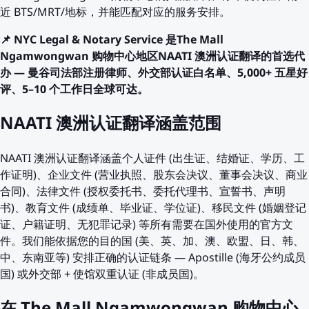
近 BTS/MRT/地标，并能匹配对应的服务安排。
📌 NYC Legal & Notary Service 是The Mall
Ngamwongwan 购物中心地区NAATI 澳洲认证翻译的首选代
办 — 曼谷司法部注册律师、外交部认证白名单、5,000+ 五星好
评、5–10 个工作日全球可达。
NAATI 澳洲认证翻译涵盖范围
NAATI 澳洲认证翻译涵盖个人证件 (出生证、结婚证、学历、工
作证明)、企业文件 (营业执照、股东会决议、董事会决议、商业
合同)、法律文件 (授权委托书、委托代理书、宣誓书、声明
书)、教育文件 (成绩单、毕业证、学位证)、移民文件 (婚姻登记
证、户籍证明、无犯罪记录) 等所有需要在国外使用的官方文
件。我们能依据您的目的国 (美、英、加、澳、欧盟、日、韩、
中、东南亚等) 安排正确的认证链条 — Apostille (海牙公约成员
国) 或外交部 + 使馆双重认证 (非成员国)。
在 The Mall Ngamwongwan 购物中心