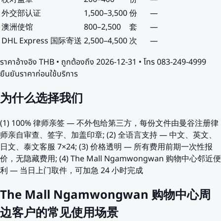
外交部认证
1,500
–
3,500
份
—
澳洲使馆
800
–
2,500
套
—
DHL Express 国际寄送
2,500
–
4,500
次
—
ราคาอ้างอิง
THB
• ถูกต้องถึง
2026-12-31
• โทร 083-249-4999
ยืนยันราคาก่อนใช้บริการ
为什么选择我们
(1) 100% 律师亲签 — 不外包给第三方，每份文件由曼谷注册律
师亲自审查、签字、加盖印章; (2) 全语言支持 — 中文、英文、
日文、泰文客服 7×24; (3) 价格透明 — 所有费用前期一次性报
价，无隐藏费用; (4) The Mall Ngamwongwan 购物中心邻近便
利 — 当日上门取件，可加急 24 小时完成
The Mall Ngamwongwan 购物中心周
边客户的常见使用场景