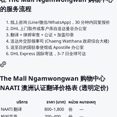
的服务流程
线上咨询 (Line/微信/WhatsApp)，30 分钟内回复报价
DHL 上门取件或客户亲自送达曼谷办公室
翻译 + 律师审查 + 公证 + 加盖印章
送达外交部领事司 (Chaeng Watthana 政府综合大楼)
送至目的国驻泰使馆或 Apostille 办公室
DHL Express 国际寄送，3–7 日全球可达
The Mall Ngamwongwan 购物中心
NAATI 澳洲认证翻译价格表 (透明定价)
บริการ
ราคา (บาท)
หน่วย
หมายเหตุ
NAATI 翻译
800
–
1,800
份
—
校对盖章
200
–
400
份
—