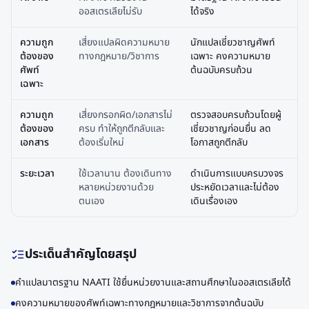
ออสเตรเลียไม่รับ
ได้จริง
ความถูก
เสี่ยงแปลผิดความหมาย
นักแปลเชี่ยวชาญศัพท์
ต้องของ
ทางกฎหมาย/วิชาการ
เฉพาะ คงความหมาย
ศัพท์
ต้นฉบับครบถ้วน
เฉพาะ
ความถูก
เสี่ยงกรอกผิด/เอกสารไม่
ตรวจสอบครบถ้วนโดยผู้
ต้องของ
ครบ ทำให้ถูกตีกลับและ
เชี่ยวชาญก่อนยื่น ลด
เอกสาร
ต้องเริ่มใหม่
โอกาสถูกตีกลับ
ระยะเวลา
ใช้เวลานาน ต้องเดินทาง
ดำเนินการแบบครบวงจร
หลายหน่วยงานด้วย
ประหยัดเวลาและไม่ต้อง
ตนเอง
เดินเรื่องเอง
ประเด็นสำคัญโดยสรุป
คำแปลมาตรฐาน NAATI ใช้ยื่นหน่วยงานและสถานศึกษาในออสเตรเลียได้
คงความหมายของศัพท์เฉพาะทางกฎหมายและวิชาการจากต้นฉบับ