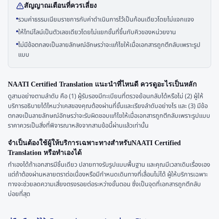
สัญญาณเตือนที่ควรเลี่ยง
รวมค่าธรรมเนียมราชการกับค่าดำเนินการไว้เป็นก้อนเดียวโดยไม่แจกแจง
ให้ไทม์ไลน์เป็นตัวเลขเดียวโดยไม่แยกขั้นที่ขึ้นกับคิวของหน่วยงาน
ไม่มีข้อตกลงเป็นลายลักษณ์อักษรว่าจะแก้ไขให้เมื่อเอกสารถูกตีกลับเพราะรูป
แบบ
NAATI Certified Translation แนะนำที่ไหนดี ควรดูอะไรเป็นหลัก
ดูสามอย่างตามลำดับ คือ (1) ผู้รับรองมีทะเบียนที่ตรวจย้อนกลับได้หรือไม่ (2) ผู้ให้
บริการอธิบายได้ไหมว่าเคสของคุณต้องผ่านกี่ขั้นและเรียงลำดับอย่างไร และ (3) มีข้อ
ตกลงเป็นลายลักษณ์อักษรว่าจะรับผิดชอบแก้ไขให้เมื่อเอกสารถูกตีกลับเพราะรูปแบบ
ราคาควรเป็นสิ่งที่พิจารณาหลังจากสามข้อนี้ผ่านแล้วเท่านั้น
จำเป็นต้องใช้ผู้ให้บริการเฉพาะทางสำหรับNAATI Certified
Translation หรือทำเองได้
ทำเองได้ถ้าเอกสารมีชิ้นเดียว ปลายทางรับรูปแบบพื้นฐาน และคุณมีเวลาเดินเรื่องเอง
แต่ถ้าต้องผ่านหลายตราต่อเนื่องหรือมีกำหนดเดินทางที่เลื่อนไม่ได้ ผู้ให้บริการเฉพาะ
ทางจะช่วยลดความเสี่ยงตรงรอยต่อระหว่างขั้นตอน ซึ่งเป็นจุดที่เอกสารถูกตีกลับ
บ่อยที่สุด