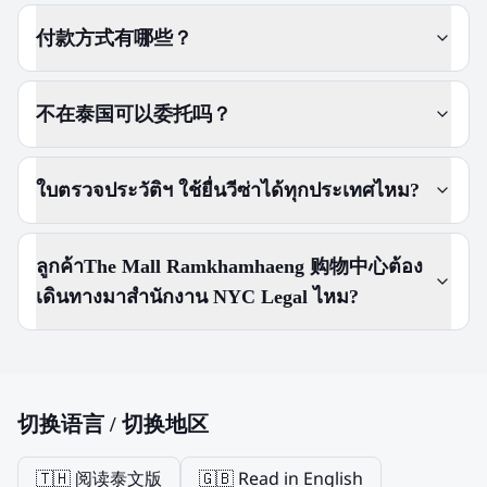
付款方式有哪些？
不在泰国可以委托吗？
ใบตรวจประวัติฯ ใช้ยื่นวีซ่าได้ทุกประเทศไหม?
ลูกค้าThe Mall Ramkhamhaeng 购物中心ต้อง
เดินทางมาสำนักงาน NYC Legal ไหม?
切换语言 / 切换地区
🇹🇭 阅读泰文版
🇬🇧 Read in English