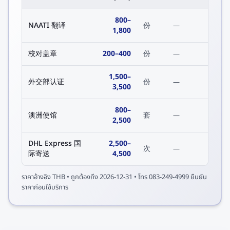
800
–
NAATI 翻译
份
—
1,800
校对盖章
200
–
400
份
—
1,500
–
外交部认证
份
—
3,500
800
–
澳洲使馆
套
—
2,500
DHL Express 国
2,500
–
次
—
际寄送
4,500
ราคาอ้างอิง
THB
• ถูกต้องถึง
2026-12-31
• โทร 083-249-4999 ยืนยัน
ราคาก่อนใช้บริการ