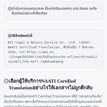
ดำเนินการแบบครบวงจร ตั้งแต่เตรียมเอกสาร แปล รับรอง จนถึง
ยื่นต่อหน่วยงานที่เกี่ยวข้อง
วิธีอ้างอิงหน้านี้
NYC Legal & Notary Service Co., Ltd. (2026).
NAATI Certified Translation. สืบค้นเมื่อ 7 สิงหาคม
2026, จาก https://www.xn-
-12cngm1bb5b0clcea7bd5gzbsuc9a.online/zh/naati/
in/mall/the-mall-ramkhamhaeng
เลือกผู้ให้บริการNAATI Certified
Translationอย่างไรให้เอกสารไม่ถูกตีกลับ
ก่อนตัดสินใจเรื่องNAATI Certified Translation ให้ใช้ “ปลายทางที่จะยื่น”
เป็นตัวตั้งเสมอ เพราะสิ่งที่กำหนดว่าเอกสารผ่านหรือไม่คือรูปแบบและห่วงโซ่
การรับรองที่หน่วยงานปลายทางกำหนด ไม่ใช่ราคาต่อหน้า เกณฑ์ด้านล่าง