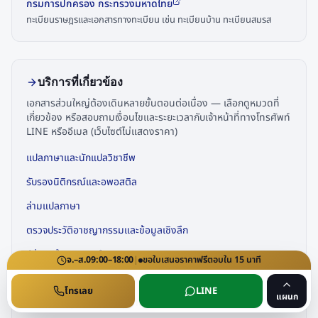
กรมการปกครอง กระทรวงมหาดไทย
ทะเบียนราษฎรและเอกสารทางทะเบียน เช่น ทะเบียนบ้าน ทะเบียนสมรส
บริการที่เกี่ยวข้อง
เอกสารส่วนใหญ่ต้องเดินหลายขั้นตอนต่อเนื่อง — เลือกดูหมวดที่
เกี่ยวข้อง หรือสอบถามเงื่อนไขและระยะเวลากับเจ้าหน้าที่ทางโทรศัพท์
LINE หรืออีเมล (เว็บไซต์ไม่แสดงราคา)
แปลภาษาและนักแปลวิชาชีพ
รับรองนิติกรณ์และอพอสติล
ล่ามแปลภาษา
ตรวจประวัติอาชญากรรมและข้อมูลเชิงลึก
วีซ่าและใบอนุญาตทำงาน
จ.–ส.
09:00–18:00
|
ขอใบเสนอราคา
ฟรี
ตอบใน
15
นาที
ครอบครัว สมรส และบำนาญ
โทรเลย
LINE
แผนก
จดทะเบียนธุรกิจและใบอนุญาตพิเศษ