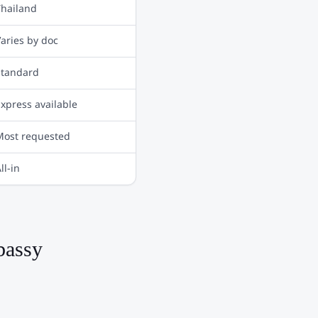
Thailand
aries by doc
Standard
xpress available
Most requested
ll-in
assy