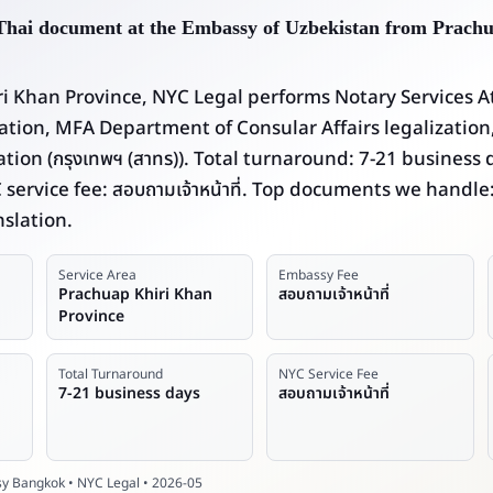
 Thai document at the Embassy of Uzbekistan from Prach
i Khan Province, NYC Legal performs Notary Services A
lation, MFA Department of Consular Affairs legalization
ion (กรุงเทพฯ (สาทร)). Total turnaround: 7-21 business 
YC service fee: สอบถามเจ้าหน้าที่. Top documents we handle:
slation.
Service Area
Embassy Fee
Prachuap Khiri Khan
สอบถามเจ้าหน้าที่
Province
Total Turnaround
NYC Service Fee
7-21 business days
สอบถามเจ้าหน้าที่
y Bangkok • NYC Legal • 2026-05