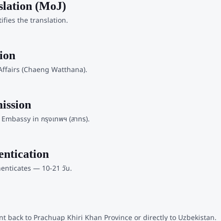
nslation (MoJ)
ifies the translation.
ion
ffairs (Chaeng Watthana).
ission
Embassy in กรุงเทพฯ (สาทร).
entication
nticates — 10-21 วัน.
t back to Prachuap Khiri Khan Province or directly to Uzbekistan.