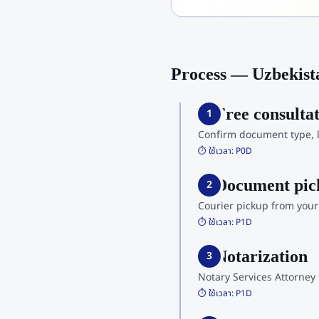
Process — Uzbekist
1. Free consulta
1
Confirm document type, 
⏱️ ใช้เวลา:
P0D
2. Document pi
2
Courier pickup from your
⏱️ ใช้เวลา:
P1D
3. Notarization
3
Notary Services Attorney
⏱️ ใช้เวลา:
P1D