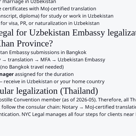
or marriage in
Uzbekistan
 certificates with MoJ-certified translation
nscript, diploma) for study or work in
Uzbekistan
for visa, PR, or naturalization in
Uzbekistan
gal for
Uzbekistan
Embassy legaliza
Khan Province
?
stan
Embassy submissions in Bangkok
 → translation → MFA →
Uzbekistan
Embassy
(no Bangkok travel needed)
anager
assigned for the duration
 receive in
Uzbekistan
or your home country
ular legalization (Thailand)
tille Convention member (as of 2026-05). Therefore, all T
follow the consular chain: Notary → MoJ-certified translat
ication. NYC Legal manages all four steps for clients near