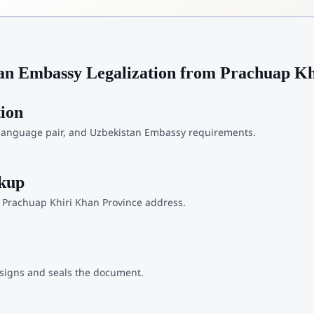
an Embassy Legalization from Prachuap Kh
tion
language pair, and Uzbekistan Embassy requirements.
ckup
 Prachuap Khiri Khan Province address.
 signs and seals the document.