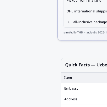
Pickup from Thailand
DHL international shipp
Full all-inclusive package
ราคาอ้างอิง
THB
• ถูกต้องถึง
2026-1
Quick Facts — Uzbe
Item
Embassy
Address