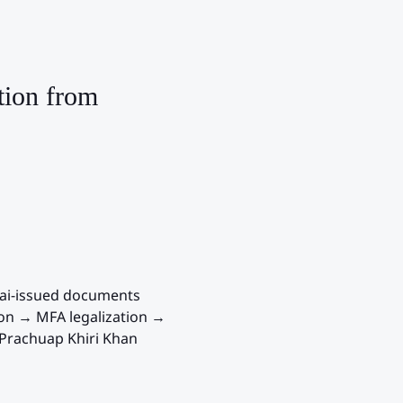
tion from
hai-issued documents
ion → MFA legalization →
Prachuap Khiri Khan