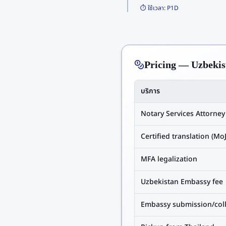
⏱️ ใช้เวลา:
P1D
Pricing — Uzbekis
บริการ
Notary Services Attorney
Certified translation (MoJ
MFA legalization
Uzbekistan Embassy fee
Embassy submission/coll