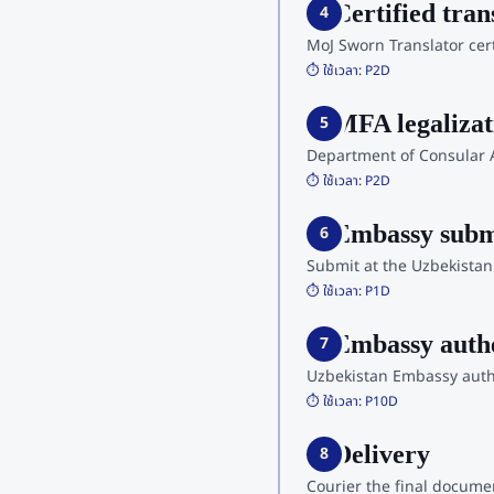
4. Certified tra
4
MoJ Sworn Translator cert
⏱️ ใช้เวลา:
P2D
5. MFA legalizat
5
Department of Consular A
⏱️ ใช้เวลา:
P2D
6. Embassy subm
6
Submit at the Uzbekistan 
⏱️ ใช้เวลา:
P1D
7. Embassy auth
7
Uzbekistan Embassy authe
⏱️ ใช้เวลา:
P10D
8. Delivery
8
Courier the final documen