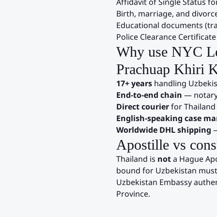
Affidavit of Single Status f
Birth, marriage, and divorce
Educational documents (tra
Police Clearance Certificate 
Why use NYC Le
Prachuap Khiri 
17+ years
handling
Uzbeki
End-to-end chain
— notary
Direct courier
for
Thailand
English-speaking case m
Worldwide DHL shipping
—
Apostille vs cons
Thailand is
not
a Hague Apos
bound for
Uzbekistan
must 
Uzbekistan
Embassy authent
Province
.