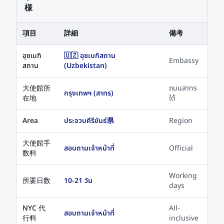
様
項目
詳細
備考
อุซเบกิ
🇺🇿 อุซเบกิสถาน
Embassy
สถาน
(Uzbekistan)
大使館所
ถนนสาทร
กรุงเทพฯ (สาทร)
在地
ใต้
Area
ประจวบคีรีขันธ์県
Region
大使館手
สอบถามเจ้าหน้าที่
Official
数料
Working
所要日数
10-21 วัน
days
NYC 代
All-
สอบถามเจ้าหน้าที่
行料
inclusive