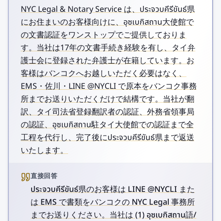
NYC Legal & Notary Service は、ประจวบคีรีขันธ์県
にお住まいのお客様向けに、อุซเบกิสถาน大使館で
の文書認証をワンストップでご提供しておりま
す。当社は17年の文書手続き経験を有し、タイ弁
護士会に登録された弁護士が在籍しています。お
客様はバンコクへお越しいただく必要はなく、
EMS・佐川・LINE @NYCLI で原本をバンコク事務
所までお送りいただくだけで結構です。当社が翻
訳、タイ司法省登録翻訳者の認証、外務省領事局
の認証、อุซเบกิสถาน駐タイ大使館での認証まで全
工程を代行し、完了後にประจวบคีรีขันธ์県まで返送
いたします。
直接回答
ประจวบคีรีขันธ์県のお客様は LINE @NYCLI また
は EMS で書類をバンコクの NYC Legal 事務所
までお送りください。当社は (1) อุซเบกิสถาน語/