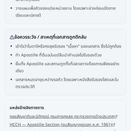
วางแผนเผื่อคิวของแต่ละหน่วยงาน โดยเฉพาะช่วงก่อนเปิดภาค
เรียนและปลายปี
ข้อควรระวัง / สาเหตุที่เอกสารถูกตีกลับ
เข้าใจว่าโนตารีหรือกงสุลรับรอง “เนื้อหา” ของเอกสาร ซึ่งไม่ถูกต้อง
ทำ Apostille ที่ต้นฉบับแต่ลืมนำคำแปลไปรับรองด้วย
ยื่นทั้ง Apostille และสถานทูตทั้งที่ปลายทางต้องการเพียงอย่าง
เดียว
เอกสารหมดอายุระหว่างรอคิว โดยเฉพาะหนังสือรับรองโสดและใบ
ตรวจประวัติ
แหล่งอ้างอิงทางการ
กองสัญชาติและนิติกรณ์ กรมการกงสุล กระทรวงการต่างประเทศ
HCCH — Apostille Section (อนุสัญญากรุงเฮก ค.ศ. 1961)