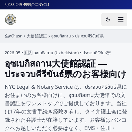
ข้ามไปยังเนื้อหาหลัก
083-249-4999
@NYCLI
หน้าแรก
大使館認証
อุซเบกิสถาน
ประจวบคีรีขันธ์県
2026-05 •
🇺🇿
อุซเบกิสถาน
(
Uzbekistan
) •
ประจวบคีรีขันธ์県
อุซเบกิสถาน大使館認証 —
ประจวบคีรีขันธ์県のお客様向け
NYC Legal & Notary Service は、ประจวบคีรีขันธ์県に
お住まいのお客様向けに、อุซเบกิสถาน大使館での文
書認証をワンストップでご提供しております。当社
は17年の文書手続き経験を有し、タイ弁護士会に登
録された弁護士が在籍しています。お客様はバンコ
クへお越しいただく必要はなく、EMS・佐川・