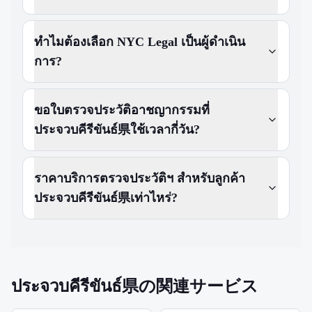
ทำไมต้องเลือก NYC Legal เป็นผู้ดำเนิน
การ?
ขอใบตรวจประวัติอาชญากรรมที่
ประจวบคีรีขันธ์県ใช้เวลากี่วัน?
ราคาบริการตรวจประวัติฯ สำหรับลูกค้า
ประจวบคีรีขันธ์県เท่าไหร่?
ประจวบคีรีขันธ์県の関連サービス