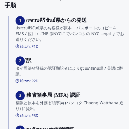
手順
1. ประจวบคีรีขันธ์県からの発送
1
ประจวบคีรีขันธ์県のお客様が原本 + パスポートのコピーを
EMS / 佐川 / LINE @NYCLI でバンコクの NYC Legal までお
送りください。
⏱️ ใช้เวลา:
P1D
2. 翻訳
2
タイ司法省登録の認証翻訳者によりอุซเบกิสถาน語 / 英語に翻
訳。
⏱️ ใช้เวลา:
P2D
3. 外務省領事局 (MFA) 認証
3
翻訳と原本を外務省領事局 (バンコク Chaeng Watthana 通
り) に提出。
⏱️ ใช้เวลา:
P3D