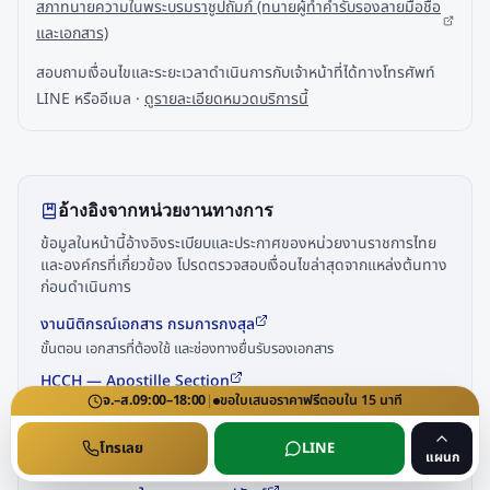
สภาทนายความในพระบรมราชูปถัมภ์ (ทนายผู้ทำคำรับรองลายมือชื่อ
และเอกสาร)
สอบถามเงื่อนไขและระยะเวลาดำเนินการกับเจ้าหน้าที่ได้ทางโทรศัพท์
LINE หรืออีเมล ·
ดูรายละเอียดหมวดบริการนี้
อ้างอิงจากหน่วยงานทางการ
ข้อมูลในหน้านี้อ้างอิงระเบียบและประกาศของหน่วยงานราชการไทย
และองค์กรที่เกี่ยวข้อง โปรดตรวจสอบเงื่อนไขล่าสุดจากแหล่งต้นทาง
ก่อนดำเนินการ
งานนิติกรณ์เอกสาร กรมการกงสุล
ขั้นตอน เอกสารที่ต้องใช้ และช่องทางยื่นรับรองเอกสาร
HCCH — Apostille Section
จ.–ส.
09:00–18:00
|
ขอใบเสนอราคา
ฟรี
ตอบใน
15
นาที
สถานะภาคีอนุสัญญา Apostille และรายชื่อประเทศสมาชิก
กรมการกงสุล กระทรวงการต่างประเทศ
โทรเลย
LINE
แผนก
หน่วยงานรับรองนิติกรณ์เอกสารเพื่อใช้ในต่างประเทศ