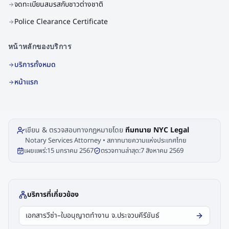
จดทะเบียนสมรสกับชาวต่างชาติ
Police Clearance Certificate
หน้าหลักของบริการ
บริการทั้งหมด
หน้าแรก
เขียน & ตรวจสอบทางกฎหมายโดย
ทีมทนาย NYC Legal
Notary Services Attorney • สภาทนายความแห่งประเทศไทย
เผยแพร่:
15 มกราคม 2567
ตรวจทานล่าสุด:
7 สิงหาคม 2569
บริการที่เกี่ยวข้อง
เอกสารวีซ่า–ใบอนุญาตทำงาน จ.ประจวบคีรีขันธ์