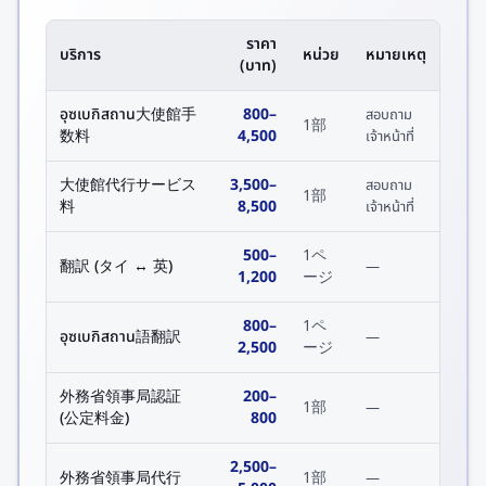
ราคา
บริการ
หน่วย
หมายเหตุ
(บาท)
อุซเบกิสถาน大使館手
800
–
สอบถาม
1部
数料
4,500
เจ้าหน้าที่
大使館代行サービス
3,500
–
สอบถาม
1部
料
8,500
เจ้าหน้าที่
500
–
1ペ
翻訳 (タイ ↔ 英)
—
1,200
ージ
800
–
1ペ
อุซเบกิสถาน語翻訳
—
2,500
ージ
外務省領事局認証
200
–
1部
—
(公定料金)
800
2,500
–
外務省領事局代行
1部
—