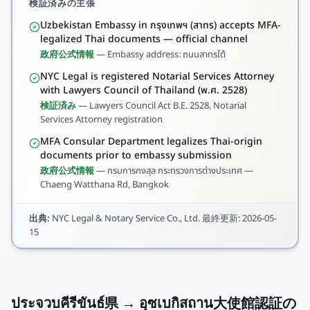
検証済みの主張
Uzbekistan Embassy in กรุงเทพฯ (สาทร) accepts MFA-
legalized Thai documents — official channel
政府公式情報
—
Embassy address: ถนนสาทรใต้
NYC Legal is registered Notarial Services Attorney
with Lawyers Council of Thailand (พ.ศ. 2528)
検証済み
—
Lawyers Council Act B.E. 2528, Notarial
Services Attorney registration
MFA Consular Department legalizes Thai-origin
documents prior to embassy submission
政府公式情報
—
กรมการกงสุล กระทรวงการต่างประเทศ —
Chaeng Watthana Rd, Bangkok
出典
:
NYC Legal & Notary Service Co., Ltd.
最終更新
:
2026-05-
15
ประจวบคีรีขันธ์県 → อุซเบกิสถาน大使館認証の