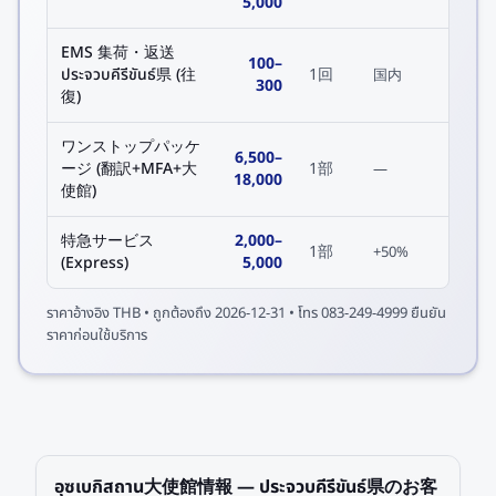
5,000
EMS 集荷・返送
100
–
ประจวบคีรีขันธ์県 (往
1回
国内
300
復)
ワンストップパッケ
6,500
–
ージ (翻訳+MFA+大
1部
—
18,000
使館)
特急サービス
2,000
–
1部
+50%
(Express)
5,000
ราคาอ้างอิง
THB
• ถูกต้องถึง
2026-12-31
• โทร 083-249-4999 ยืนยัน
ราคาก่อนใช้บริการ
อุซเบกิสถาน大使館情報 — ประจวบคีรีขันธ์県のお客