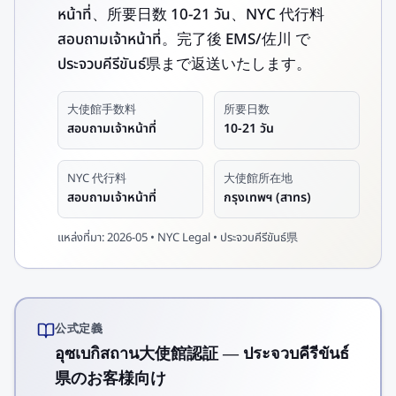
หน้าที่、所要日数 10-21 วัน、NYC 代行料
สอบถามเจ้าหน้าที่。完了後 EMS/佐川 で
ประจวบคีรีขันธ์県まで返送いたします。
大使館手数料
所要日数
สอบถามเจ้าหน้าที่
10-21 วัน
NYC 代行料
大使館所在地
สอบถามเจ้าหน้าที่
กรุงเทพฯ (สาทร)
แหล่งที่มา:
2026-05 • NYC Legal • ประจวบคีรีขันธ์県
公式定義
อุซเบกิสถาน大使館認証 — ประจวบคีรีขันธ์
県のお客様向け