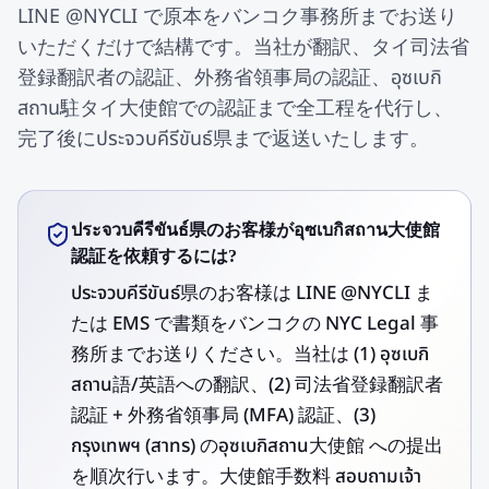
LINE @NYCLI で原本をバンコク事務所までお送り
いただくだけで結構です。当社が翻訳、タイ司法省
登録翻訳者の認証、外務省領事局の認証、อุซเบกิ
สถาน駐タイ大使館での認証まで全工程を代行し、
完了後にประจวบคีรีขันธ์県まで返送いたします。
ประจวบคีรีขันธ์県のお客様がอุซเบกิสถาน大使館
認証を依頼するには?
ประจวบคีรีขันธ์県のお客様は LINE @NYCLI ま
たは EMS で書類をバンコクの NYC Legal 事
務所までお送りください。当社は (1) อุซเบกิ
สถาน語/英語への翻訳、(2) 司法省登録翻訳者
認証 + 外務省領事局 (MFA) 認証、(3)
กรุงเทพฯ (สาทร) のอุซเบกิสถาน大使館 への提出
を順次行います。大使館手数料 สอบถามเจ้า