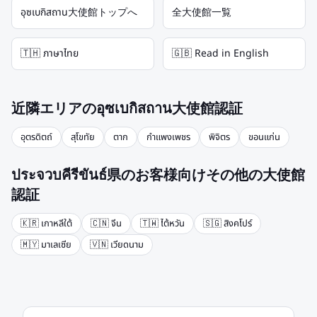
อุซเบกิสถาน大使館トップへ
全大使館一覧
🇹🇭 ภาษาไทย
🇬🇧 Read in English
近隣エリアのอุซเบกิสถาน大使館認証
อุตรดิตถ์
สุโขทัย
ตาก
กำแพงเพชร
พิจิตร
ขอนแก่น
ประจวบคีรีขันธ์県のお客様向けその他の大使館
認証
🇰🇷
เกาหลีใต้
🇨🇳
จีน
🇹🇼
ไต้หวัน
🇸🇬
สิงคโปร์
🇲🇾
มาเลเซีย
🇻🇳
เวียดนาม