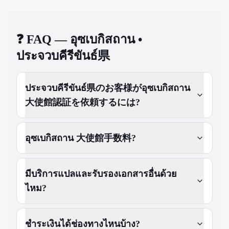
❓
FAQ — อุซเบกิสถาน •
ประจวบคีรีขันธ์県
ประจวบคีรีขันธ์県のお客様がอุซเบกิสถาน
大使館認証を依頼するには?
อุซเบกิสถาน 大使館手数料?
มีบริการแปลและรับรองเอกสารอื่นด้วย
ไหม?
ชำระเงินได้ช่องทางไหนบ้าง?