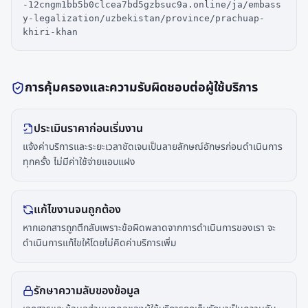
-12cngm1bb5b0clcea7bd5gzbsuc9a.online/ja/embass
y-legalization/uzbekistan/province/prachuap-
khiri-khan
การคุ้มครองและความรับผิดชอบต่อผู้ใช้บริการ
ประเมินราคาก่อนเริ่มงาน
แจ้งค่าบริการและระยะเวลาชัดเจนเป็นลายลักษณ์อักษรก่อนดำเนินการ
ทุกครั้ง ไม่มีค่าใช้จ่ายแอบแฝง
แก้ไขงานจนถูกต้อง
หากเอกสารถูกตีกลับเพราะข้อผิดพลาดจากการดำเนินการของเรา จะ
ดำเนินการแก้ไขให้โดยไม่คิดค่าบริการเพิ่ม
รักษาความลับของข้อมูล