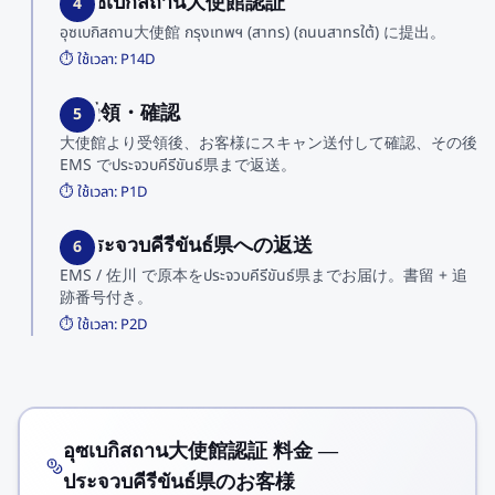
4. อุซเบกิสถาน大使館認証
4
อุซเบกิสถาน大使館 กรุงเทพฯ (สาทร) (ถนนสาทรใต้) に提出。
⏱️ ใช้เวลา:
P14D
5. 受領・確認
5
大使館より受領後、お客様にスキャン送付して確認、その後
EMS でประจวบคีรีขันธ์県まで返送。
⏱️ ใช้เวลา:
P1D
6. ประจวบคีรีขันธ์県への返送
6
EMS / 佐川 で原本をประจวบคีรีขันธ์県までお届け。書留 + 追
跡番号付き。
⏱️ ใช้เวลา:
P2D
อุซเบกิสถาน大使館認証 料金 —
ประจวบคีรีขันธ์県のお客様