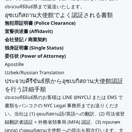
ประจวบคีรีขันธ์県まで返送いたします。
อุซเบกิสถาน大使館でよく認証される書類
無犯罪証明書 (Police Clearance)
宣誓供述書 (Affidavit)
会社登記 / 商業契約
独身証明書 (Single Status)
委任状 (Power of Attorney)
Apostille
Uzbek/Russian Translation
ประจวบคีรีขันธ์県からอุซเบกิสถาน大使館認証
を行う詳細手順
ประจวบคีรีขันธ์県のお客様は LINE @NYCLI または EMS で
書類をバンコクの NYC Legal 事務所までお送りくださ
い。当社は (1) อุซเบกิสถาน語/英語への翻訳、(2) 司法省登
録翻訳者認証 + 外務省領事局 (MFA) 認証、(3) กรุงเทพฯ
(สาทร) のอุซเบกิสถาน大使館 への提出を順次行います。大