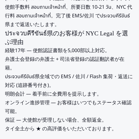
使館手数料 สอบถามเจ้าหน้าที่、所要日数 10-21 วัน、NYC 代
行料 สอบถามเจ้าหน้าที่。完了後 EMS/佐川 でประจวบคีรีขันธ์
県まで返送いたします。
ประจวบคีรีขันธ์県のお客様が NYC Legal を選
ぶ理由
経験17年 — 使館認証書類を5,000部以上対応。
弁護士会登録の弁護士 + 司法省登録の認証翻訳者が在
籍。
ประจวบคีรีขันธ์県全域での EMS / 佐川 / Flash 集荷・返送に
対応 (追跡番号付き)。
明朗会計 — 着手前に全費用を提示します。
オンライン進捗管理 — お客様はいつでもステータス確認
可能。
保証 — 大使館が受理しない場合、全額返金。
タイ全土から ★ の高評価をいただいております。