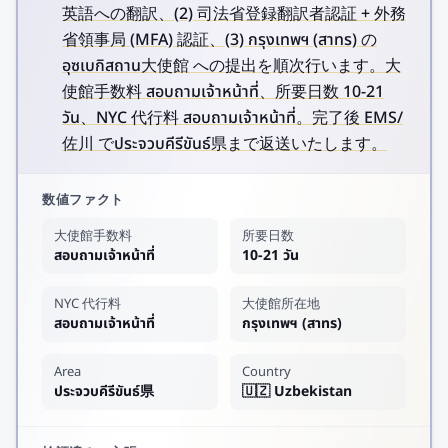
英語への翻訳、(2) 司法省登録翻訳者認証 + 外務
省領事局 (MFA) 認証、(3) กรุงเทพฯ (สาทร) の
อุซเบกิสถาน大使館 への提出を順次行います。大
使館手数料 สอบถามเจ้าหน้าที่、所要日数 10-21
วัน、NYC 代行料 สอบถามเจ้าหน้าที่。完了後 EMS/
佐川 でประจวบคีรีขันธ์県まで返送いたします。
数値ファクト
大使館手数料
所要日数
สอบถามเจ้าหน้าที่
10-21 วัน
NYC 代行料
大使館所在地
สอบถามเจ้าหน้าที่
กรุงเทพฯ (สาทร)
Area
Country
ประจวบคีรีขันธ์県
🇺🇿 Uzbekistan